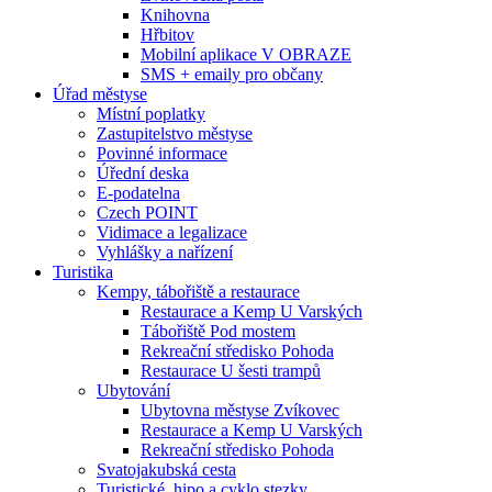
Knihovna
Hřbitov
Mobilní aplikace V OBRAZE
SMS + emaily pro občany
Úřad městyse
Místní poplatky
Zastupitelstvo městyse
Povinné informace
Úřední deska
E-podatelna
Czech POINT
Vidimace a legalizace
Vyhlášky a nařízení
Turistika
Kempy, tábořiště a restaurace
Restaurace a Kemp U Varských
Tábořiště Pod mostem
Rekreační středisko Pohoda
Restaurace U šesti trampů
Ubytování
Ubytovna městyse Zvíkovec
Restaurace a Kemp U Varských
Rekreační středisko Pohoda
Svatojakubská cesta
Turistické, hipo a cyklo stezky