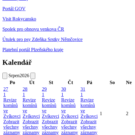
Portál GOV
Visit Rokycansko
Spolek pro obnovu venkova ČR
Útulek pro psy Zdeňka Srstky Němčovice
Platební portál Plzeňského kraje
Kalendář
Srpen
2026
Po
Út
St
Čt
Pá
So
Ne
27
28
29
30
31
1
1
1
1
1
Revize
Revize
Revize
Revize
Revize
komínů
komínů
komínů
komínů
komínů
ve
ve
ve
ve
ve
1
2
Zvíkovci
Zvíkovci
Zvíkovci
Zvíkovci
Zvíkovci
Zobrazit
Zobrazit
Zobrazit
Zobrazit
Zobrazit
všechny
všechny
všechny
všechny
všechny
záznamy
záznamy
záznamy
záznamy
záznamy