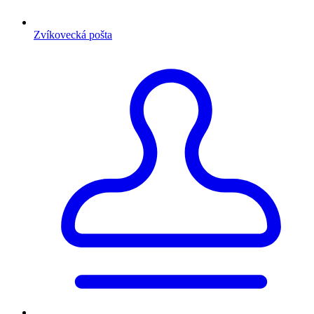
Zvíkovecká pošta