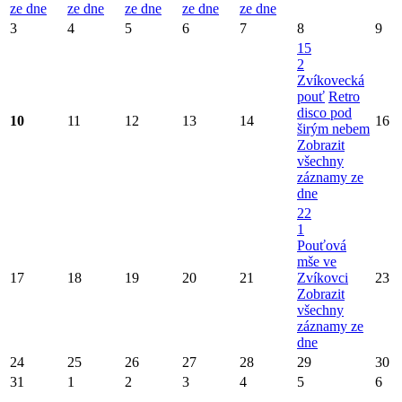
ze dne
ze dne
ze dne
ze dne
ze dne
3
4
5
6
7
8
9
15
2
Zvíkovecká
pouť
Retro
disco pod
10
11
12
13
14
16
širým nebem
Zobrazit
všechny
záznamy ze
dne
22
1
Pouťová
mše ve
17
18
19
20
21
Zvíkovci
23
Zobrazit
všechny
záznamy ze
dne
24
25
26
27
28
29
30
31
1
2
3
4
5
6