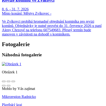
Revize komínů ve Zvíkovci
8. 6. - 31. 7. 2026
Místo konání:
Městys Zvíkovec -
Ve Zvíkovci probíhá hromadné objednání kominíka pro revizi
komínů. Objednávky je nutné provést do 31. července 2026 u paní
Aleny Chrzové na telefonu 607549683. Přesný termín bude
stanoven v závislosti na dohodě s kominíkem.
Fotogalerie
Náhodná fotogalerie
Obrázek 1
Mohlo by Vás zajímat
Mikroregion Radnicko
Plzeňský kraj