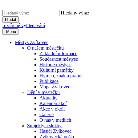
Hledaný výraz
Hledat
rozšířené vyhledávání
Menu
Městys Zvíkovec
O našem městečku
Základní informace
Současnost městyse
Historie městyse
Kulturní památky
Hymna, znak a prapor
Publikace
Mapa Zvíkovec
Dění v městečku
Aktuality
Kalendář akcí
Akce v okolí
Galerie
O nás v mediích
Subjekty a služby
Hasiči Zvíkovec
Zvíkovecká pošta