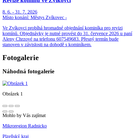
Revize komínů ve Zvíkovci
8. 6. - 31. 7. 2026
Místo konání:
Městys Zvíkovec -
Ve Zvíkovci probíhá hromadné objednání kominíka pro revizi
komínů. Objednávky je nutné provést do 31. července 2026 u paní
Aleny Chrzové na telefonu 607549683. Přesný termín bude
stanoven v závislosti na dohodě s kominíkem.
Fotogalerie
Náhodná fotogalerie
Obrázek 1
Mohlo by Vás zajímat
Mikroregion Radnicko
Plzeňský kraj