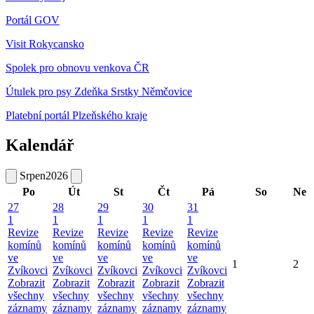
Portál GOV
Visit Rokycansko
Spolek pro obnovu venkova ČR
Útulek pro psy Zdeňka Srstky Němčovice
Platební portál Plzeňského kraje
Kalendář
Srpen
2026
Po
Út
St
Čt
Pá
So
Ne
27
28
29
30
31
1
1
1
1
1
Revize
Revize
Revize
Revize
Revize
komínů
komínů
komínů
komínů
komínů
ve
ve
ve
ve
ve
1
2
Zvíkovci
Zvíkovci
Zvíkovci
Zvíkovci
Zvíkovci
Zobrazit
Zobrazit
Zobrazit
Zobrazit
Zobrazit
všechny
všechny
všechny
všechny
všechny
záznamy
záznamy
záznamy
záznamy
záznamy