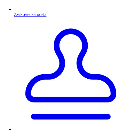
Zvíkovecká pošta