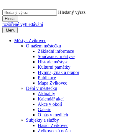
Hledaný výraz
Hledat
rozšířené vyhledávání
Menu
Městys Zvíkovec
O našem městečku
Základní informace
Současnost městyse
Historie městyse
Kulturní památky
Hymna, znak a prapor
Publikace
Mapa Zvíkovec
Dění v městečku
Aktuality
Kalendář akcí
Akce v okolí
Galerie
O nás v mediích
Subjekty a služby
Hasiči Zvíkovec
Zvíkovecká pošta