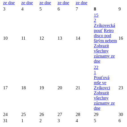
ze dne
ze dne
ze dne
ze dne
ze dne
3
4
5
6
7
8
9
15
2
Zvíkovecká
pouť
Retro
disco pod
10
11
12
13
14
16
širým nebem
Zobrazit
všechny
záznamy ze
dne
22
1
Pouťová
mše ve
17
18
19
20
21
Zvíkovci
23
Zobrazit
všechny
záznamy ze
dne
24
25
26
27
28
29
30
31
1
2
3
4
5
6