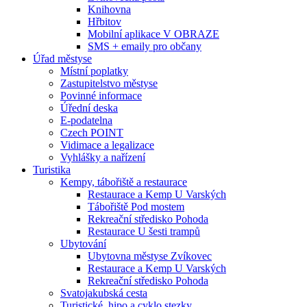
Knihovna
Hřbitov
Mobilní aplikace V OBRAZE
SMS + emaily pro občany
Úřad městyse
Místní poplatky
Zastupitelstvo městyse
Povinné informace
Úřední deska
E-podatelna
Czech POINT
Vidimace a legalizace
Vyhlášky a nařízení
Turistika
Kempy, tábořiště a restaurace
Restaurace a Kemp U Varských
Tábořiště Pod mostem
Rekreační středisko Pohoda
Restaurace U šesti trampů
Ubytování
Ubytovna městyse Zvíkovec
Restaurace a Kemp U Varských
Rekreační středisko Pohoda
Svatojakubská cesta
Turistické, hipo a cyklo stezky