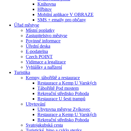
Knihovna
Hřbitov
Mobilní aplikace V OBRAZE
SMS + emaily pro občany
Úřad městyse
Místní poplatky
Zastupitelstvo městyse
Povinné informace
Úřední deska
E-podatelna
Czech POINT
Vidimace a legalizace
Vyhlášky a nařízení
Turistika
Kempy, tábořiště a restaurace
Restaurace a Kemp U Varských
Tábořiště Pod mostem
Rekreační středisko Pohoda
Restaurace U šesti trampů
Ubytování
Ubytovna městyse Zvíkovec
Restaurace a Kemp U Varských
Rekreační středisko Pohoda
Svatojakubská cesta
Turistické, hipo a cyklo stezky