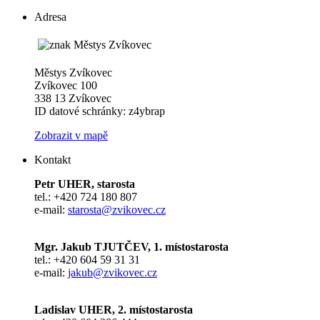
Adresa
Městys Zvíkovec
Zvíkovec 100
338 13 Zvíkovec
ID datové schránky: z4ybrap
Zobrazit v mapě
Kontakt
Petr UHER, starosta
tel.: +420 724 180 807
e-mail:
starosta@zvikovec.cz
Mgr. Jakub TJUTČEV, 1. místostarosta
tel.: +420 604 59 31 31
e-mail:
jakub@zvikovec.cz
Ladislav UHER, 2. místostarosta