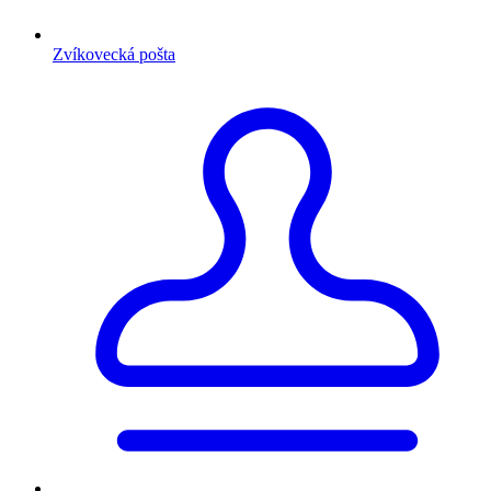
Zvíkovecká pošta