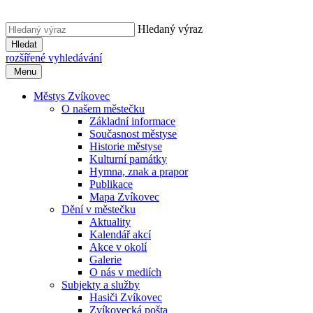
Hledaný výraz
Hledat
rozšířené vyhledávání
Menu
Městys Zvíkovec
O našem městečku
Základní informace
Současnost městyse
Historie městyse
Kulturní památky
Hymna, znak a prapor
Publikace
Mapa Zvíkovec
Dění v městečku
Aktuality
Kalendář akcí
Akce v okolí
Galerie
O nás v mediích
Subjekty a služby
Hasiči Zvíkovec
Zvíkovecká pošta