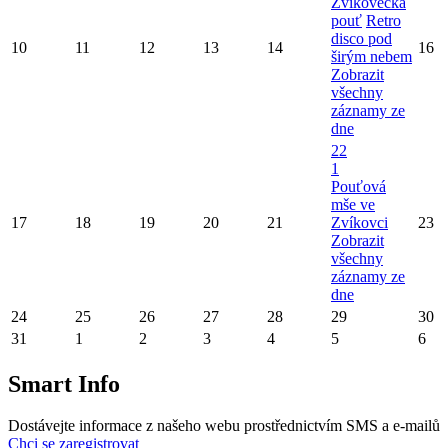
Zvíkovecká
pouť
Retro
disco pod
10
11
12
13
14
16
širým nebem
Zobrazit
všechny
záznamy ze
dne
22
1
Pouťová
mše ve
17
18
19
20
21
Zvíkovci
23
Zobrazit
všechny
záznamy ze
dne
24
25
26
27
28
29
30
31
1
2
3
4
5
6
Smart Info
Dostávejte informace z našeho webu prostřednictvím SMS a e-mailů
Chci se zaregistrovat