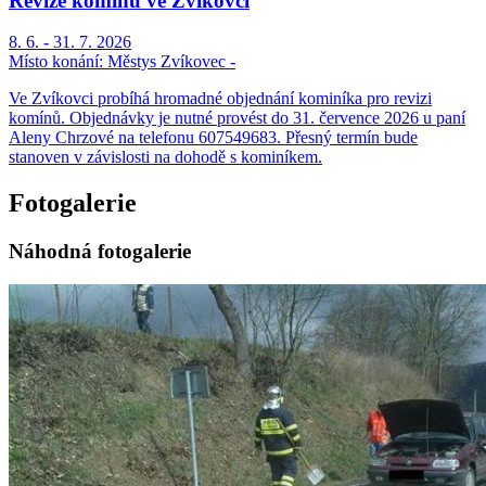
Revize komínů ve Zvíkovci
8. 6. - 31. 7. 2026
Místo konání:
Městys Zvíkovec -
Ve Zvíkovci probíhá hromadné objednání kominíka pro revizi
komínů. Objednávky je nutné provést do 31. července 2026 u paní
Aleny Chrzové na telefonu 607549683. Přesný termín bude
stanoven v závislosti na dohodě s kominíkem.
Fotogalerie
Náhodná fotogalerie