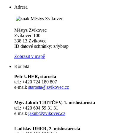
Adresa
Městys Zvíkovec
Zvíkovec 100
338 13 Zvíkovec
ID datové schránky: z4ybrap
Zobrazit v mapě
Kontakt
Petr UHER, starosta
tel.: +420 724 180 807
e-mail:
starosta@zvikovec.cz
Mgr. Jakub TJUTČEV, 1. místostarosta
tel.: +420 604 59 31 31
e-mail:
jakub@zvikovec.cz
Ladislav UHER, 2. místostarosta