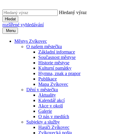
Hledaný výraz
Hledat
rozšířené vyhledávání
Menu
Městys Zvíkovec
O našem městečku
Základní informace
Současnost městyse
Historie městyse
Kulturní památky
Hymna, znak a prapor
Publikace
Mapa Zvíkovec
Dění v městečku
Aktuality
Kalendář akcí
Akce v okolí
Galerie
O nás v mediích
Subjekty a služby
Hasiči Zvíkovec
Zvíkovecká pošta