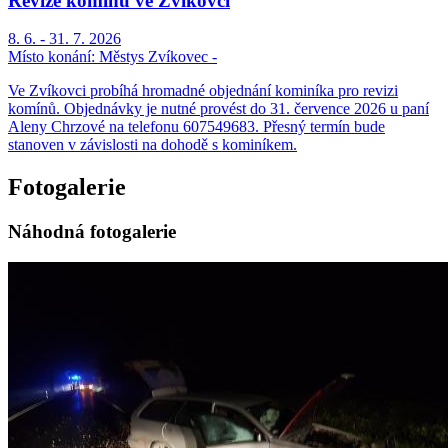
Revize komínů ve Zvíkovci
8. 6. - 31. 7. 2026
Místo konání:
Městys Zvíkovec -
Ve Zvíkovci probíhá hromadné objednání kominíka pro revizi
komínů. Objednávky je nutné provést do 31. července 2026 u paní
Aleny Chrzové na telefonu 607549683. Přesný termín bude
stanoven v závislosti na dohodě s kominíkem.
Fotogalerie
Náhodná fotogalerie