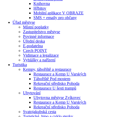
Knihovna
Hřbitov
Mobilní aplikace V OBRAZE
SMS + emaily pro občany
Úřad městyse
Místní poplatky
Zastupitelstvo městyse
Povinné informace
Úřední deska
E-podatelna
Czech POINT
Vidimace a legalizace
Vyhlášky a nařízení
Turistika
Kempy, tábořiště a restaurace
Restaurace a Kemp U Varských
Tábořiště Pod mostem
Rekreační středisko Pohoda
Restaurace U šesti trampů
Ubytování
Ubytovna městyse Zvíkovec
Restaurace a Kemp U Varských
Rekreační středisko Pohoda
Svatojakubská cesta
Turistické, hipo a cyklo stezky