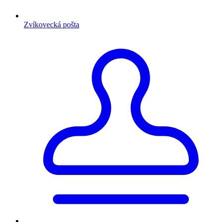
Zvíkovecká pošta