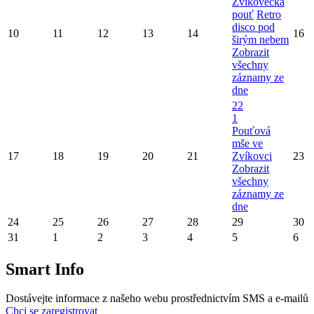
Zvíkovecká
pouť
Retro
disco pod
10
11
12
13
14
16
širým nebem
Zobrazit
všechny
záznamy ze
dne
22
1
Pouťová
mše ve
17
18
19
20
21
Zvíkovci
23
Zobrazit
všechny
záznamy ze
dne
24
25
26
27
28
29
30
31
1
2
3
4
5
6
Smart Info
Dostávejte informace z našeho webu prostřednictvím SMS a e-mailů
Chci se zaregistrovat