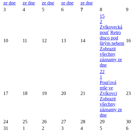
ze dne
ze dne
ze dne
ze dne
ze dne
3
4
5
6
7
8
9
15
2
Zvíkovecká
pouť
Retro
disco pod
10
11
12
13
14
16
širým nebem
Zobrazit
všechny
záznamy ze
dne
22
1
Pouťová
mše ve
17
18
19
20
21
Zvíkovci
23
Zobrazit
všechny
záznamy ze
dne
24
25
26
27
28
29
30
31
1
2
3
4
5
6