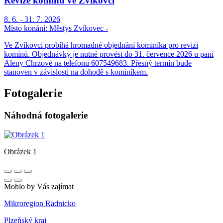
Revize komínů ve Zvíkovci
8. 6. - 31. 7. 2026
Místo konání:
Městys Zvíkovec -
Ve Zvíkovci probíhá hromadné objednání kominíka pro revizi
komínů. Objednávky je nutné provést do 31. července 2026 u paní
Aleny Chrzové na telefonu 607549683. Přesný termín bude
stanoven v závislosti na dohodě s kominíkem.
Fotogalerie
Náhodná fotogalerie
Obrázek 1
Mohlo by Vás zajímat
Mikroregion Radnicko
Plzeňský kraj