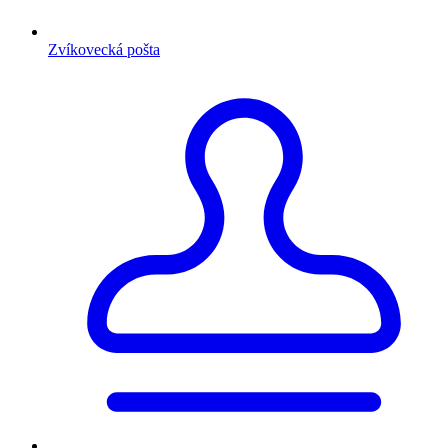
Zvíkovecká pošta