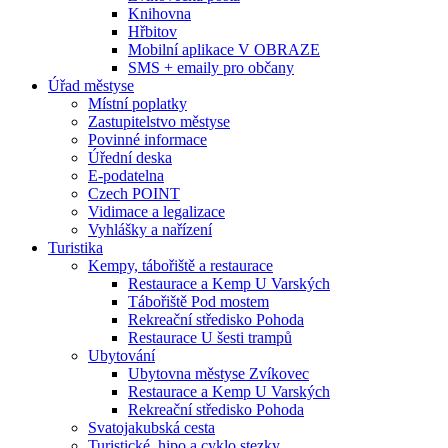
Knihovna
Hřbitov
Mobilní aplikace V OBRAZE
SMS + emaily pro občany
Úřad městyse
Místní poplatky
Zastupitelstvo městyse
Povinné informace
Úřední deska
E-podatelna
Czech POINT
Vidimace a legalizace
Vyhlášky a nařízení
Turistika
Kempy, tábořiště a restaurace
Restaurace a Kemp U Varských
Tábořiště Pod mostem
Rekreační středisko Pohoda
Restaurace U šesti trampů
Ubytování
Ubytovna městyse Zvíkovec
Restaurace a Kemp U Varských
Rekreační středisko Pohoda
Svatojakubská cesta
Turistické, hipo a cyklo stezky