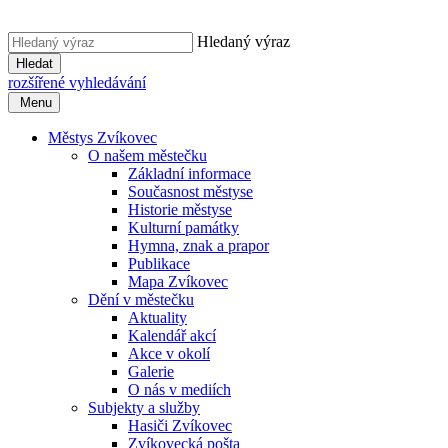
Hledaný výraz
Hledat
rozšířené vyhledávání
Menu
Městys Zvíkovec
O našem městečku
Základní informace
Současnost městyse
Historie městyse
Kulturní památky
Hymna, znak a prapor
Publikace
Mapa Zvíkovec
Dění v městečku
Aktuality
Kalendář akcí
Akce v okolí
Galerie
O nás v mediích
Subjekty a služby
Hasiči Zvíkovec
Zvíkovecká pošta