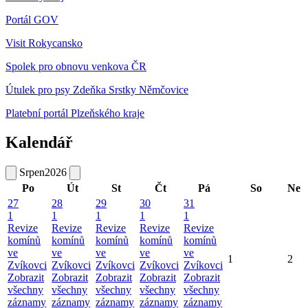
Portál GOV
Visit Rokycansko
Spolek pro obnovu venkova ČR
Útulek pro psy Zdeňka Srstky Němčovice
Platební portál Plzeňského kraje
Kalendář
Srpen
2026
Po
Út
St
Čt
Pá
So
Ne
27
28
29
30
31
1
1
1
1
1
Revize
Revize
Revize
Revize
Revize
komínů
komínů
komínů
komínů
komínů
ve
ve
ve
ve
ve
1
2
Zvíkovci
Zvíkovci
Zvíkovci
Zvíkovci
Zvíkovci
Zobrazit
Zobrazit
Zobrazit
Zobrazit
Zobrazit
všechny
všechny
všechny
všechny
všechny
záznamy
záznamy
záznamy
záznamy
záznamy