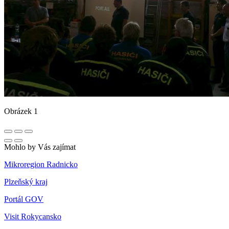
Obrázek 1
Mohlo by Vás zajímat
Mikroregion Radnicko
Plzeňský kraj
Portál GOV
Visit Rokycansko