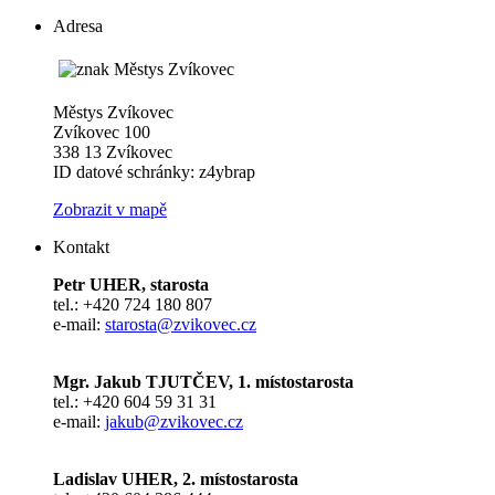
Adresa
Městys Zvíkovec
Zvíkovec 100
338 13 Zvíkovec
ID datové schránky: z4ybrap
Zobrazit v mapě
Kontakt
Petr UHER, starosta
tel.: +420 724 180 807
e-mail:
starosta@zvikovec.cz
Mgr. Jakub TJUTČEV, 1. místostarosta
tel.: +420 604 59 31 31
e-mail:
jakub@zvikovec.cz
Ladislav UHER, 2. místostarosta