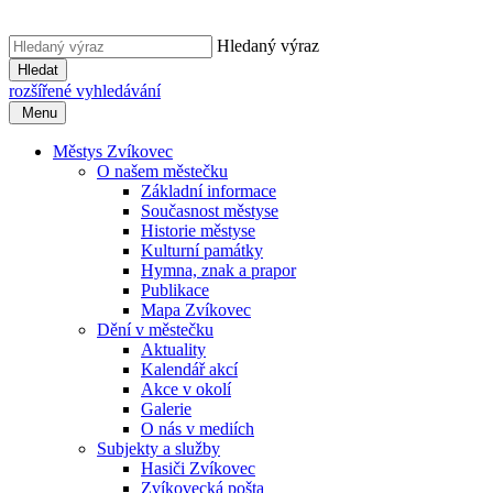
Hledaný výraz
Hledat
rozšířené vyhledávání
Menu
Městys Zvíkovec
O našem městečku
Základní informace
Současnost městyse
Historie městyse
Kulturní památky
Hymna, znak a prapor
Publikace
Mapa Zvíkovec
Dění v městečku
Aktuality
Kalendář akcí
Akce v okolí
Galerie
O nás v mediích
Subjekty a služby
Hasiči Zvíkovec
Zvíkovecká pošta