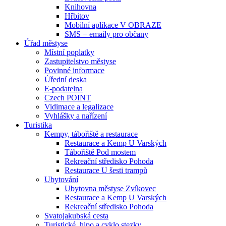
Knihovna
Hřbitov
Mobilní aplikace V OBRAZE
SMS + emaily pro občany
Úřad městyse
Místní poplatky
Zastupitelstvo městyse
Povinné informace
Úřední deska
E-podatelna
Czech POINT
Vidimace a legalizace
Vyhlášky a nařízení
Turistika
Kempy, tábořiště a restaurace
Restaurace a Kemp U Varských
Tábořiště Pod mostem
Rekreační středisko Pohoda
Restaurace U šesti trampů
Ubytování
Ubytovna městyse Zvíkovec
Restaurace a Kemp U Varských
Rekreační středisko Pohoda
Svatojakubská cesta
Turistické, hipo a cyklo stezky