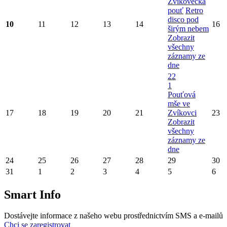
Zvíkovecká
pouť
Retro
disco pod
10
11
12
13
14
16
širým nebem
Zobrazit
všechny
záznamy ze
dne
22
1
Pouťová
mše ve
17
18
19
20
21
Zvíkovci
23
Zobrazit
všechny
záznamy ze
dne
24
25
26
27
28
29
30
31
1
2
3
4
5
6
Smart Info
Dostávejte informace z našeho webu prostřednictvím SMS a e-mailů
Chci se zaregistrovat