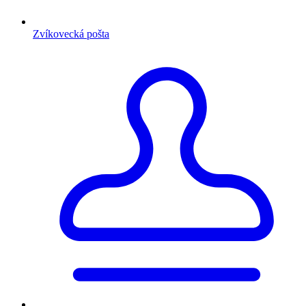
Zvíkovecká pošta