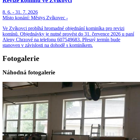
Revize komínů ve Zvíkovci
8. 6. - 31. 7. 2026
Místo konání:
Městys Zvíkovec -
Ve Zvíkovci probíhá hromadné objednání kominíka pro revizi
komínů. Objednávky je nutné provést do 31. července 2026 u paní
Aleny Chrzové na telefonu 607549683. Přesný termín bude
stanoven v závislosti na dohodě s kominíkem.
Fotogalerie
Náhodná fotogalerie