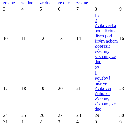
ze dne
ze dne
ze dne
ze dne
ze dne
3
4
5
6
7
8
9
15
2
Zvíkovecká
pouť
Retro
disco pod
10
11
12
13
14
16
širým nebem
Zobrazit
všechny
záznamy ze
dne
22
1
Pouťová
mše ve
17
18
19
20
21
Zvíkovci
23
Zobrazit
všechny
záznamy ze
dne
24
25
26
27
28
29
30
31
1
2
3
4
5
6