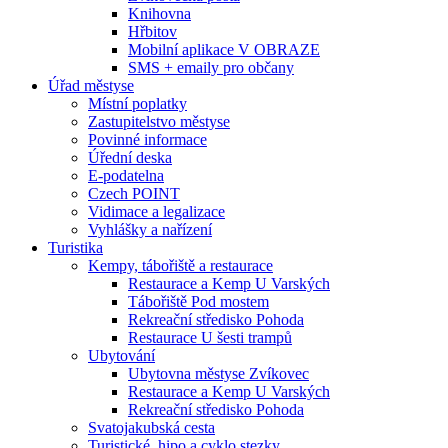
Knihovna
Hřbitov
Mobilní aplikace V OBRAZE
SMS + emaily pro občany
Úřad městyse
Místní poplatky
Zastupitelstvo městyse
Povinné informace
Úřední deska
E-podatelna
Czech POINT
Vidimace a legalizace
Vyhlášky a nařízení
Turistika
Kempy, tábořiště a restaurace
Restaurace a Kemp U Varských
Tábořiště Pod mostem
Rekreační středisko Pohoda
Restaurace U šesti trampů
Ubytování
Ubytovna městyse Zvíkovec
Restaurace a Kemp U Varských
Rekreační středisko Pohoda
Svatojakubská cesta
Turistické, hipo a cyklo stezky