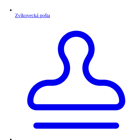
Zvíkovecká pošta