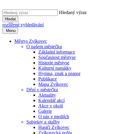
Hledaný výraz
Hledat
rozšířené vyhledávání
Menu
Městys Zvíkovec
O našem městečku
Základní informace
Současnost městyse
Historie městyse
Kulturní památky
Hymna, znak a prapor
Publikace
Mapa Zvíkovec
Dění v městečku
Aktuality
Kalendář akcí
Akce v okolí
Galerie
O nás v mediích
Subjekty a služby
Hasiči Zvíkovec
Zvíkovecká pošta