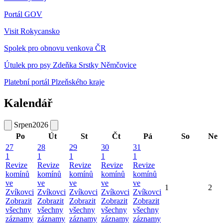
Portál GOV
Visit Rokycansko
Spolek pro obnovu venkova ČR
Útulek pro psy Zdeňka Srstky Němčovice
Platební portál Plzeňského kraje
Kalendář
Srpen
2026
Po
Út
St
Čt
Pá
So
Ne
27
28
29
30
31
1
1
1
1
1
Revize
Revize
Revize
Revize
Revize
komínů
komínů
komínů
komínů
komínů
ve
ve
ve
ve
ve
1
2
Zvíkovci
Zvíkovci
Zvíkovci
Zvíkovci
Zvíkovci
Zobrazit
Zobrazit
Zobrazit
Zobrazit
Zobrazit
všechny
všechny
všechny
všechny
všechny
záznamy
záznamy
záznamy
záznamy
záznamy