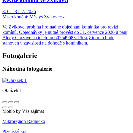
Revize komínů ve Zvíkovci
8. 6. - 31. 7. 2026
Místo konání:
Městys Zvíkovec -
Ve Zvíkovci probíhá hromadné objednání kominíka pro revizi
komínů. Objednávky je nutné provést do 31. července 2026 u paní
Aleny Chrzové na telefonu 607549683. Přesný termín bude
stanoven v závislosti na dohodě s kominíkem.
Fotogalerie
Náhodná fotogalerie
Obrázek 1
Mohlo by Vás zajímat
Mikroregion Radnicko
Plzeňský kraj