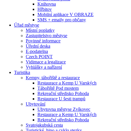
Knihovna
Hřbitov
Mobilní aplikace V OBRAZE
SMS + emaily pro občany
Úřad městyse
Místní poplatky
Zastupitelstvo městyse
Povinné informace
Úřední deska
E-podatelna
Czech POINT
Vidimace a legalizace
Vyhlášky a nařízení
Turistika
Kempy, tábořiště a restaurace
Restaurace a Kemp U Varských
Tábořiště Pod mostem
Rekreační středisko Pohoda
Restaurace U šesti trampů
Ubytování
Ubytovna městyse Zvíkovec
Restaurace a Kemp U Varských
Rekreační středisko Pohoda
Svatojakubská cesta
Turistické, hipo a cyklo stezky