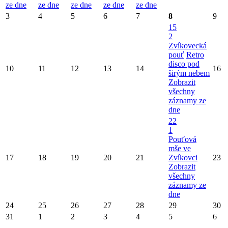
ze dne
ze dne
ze dne
ze dne
ze dne
3
4
5
6
7
8
9
15
2
Zvíkovecká
pouť
Retro
disco pod
10
11
12
13
14
16
širým nebem
Zobrazit
všechny
záznamy ze
dne
22
1
Pouťová
mše ve
17
18
19
20
21
Zvíkovci
23
Zobrazit
všechny
záznamy ze
dne
24
25
26
27
28
29
30
31
1
2
3
4
5
6