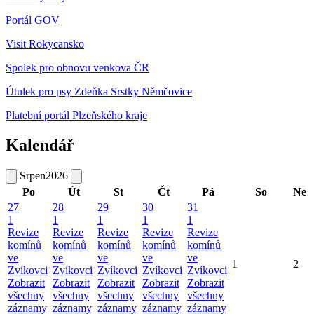
Portál GOV
Visit Rokycansko
Spolek pro obnovu venkova ČR
Útulek pro psy Zdeňka Srstky Němčovice
Platební portál Plzeňského kraje
Kalendář
Srpen
2026
Po
Út
St
Čt
Pá
So
Ne
27
28
29
30
31
1
1
1
1
1
Revize
Revize
Revize
Revize
Revize
komínů
komínů
komínů
komínů
komínů
ve
ve
ve
ve
ve
1
2
Zvíkovci
Zvíkovci
Zvíkovci
Zvíkovci
Zvíkovci
Zobrazit
Zobrazit
Zobrazit
Zobrazit
Zobrazit
všechny
všechny
všechny
všechny
všechny
záznamy
záznamy
záznamy
záznamy
záznamy