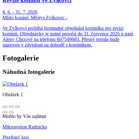
Revize komínů ve Zvíkovci
8. 6. - 31. 7. 2026
Místo konání:
Městys Zvíkovec -
Ve Zvíkovci probíhá hromadné objednání kominíka pro revizi
komínů. Objednávky je nutné provést do 31. července 2026 u paní
Aleny Chrzové na telefonu 607549683. Přesný termín bude
stanoven v závislosti na dohodě s kominíkem.
Fotogalerie
Náhodná fotogalerie
Obrázek 1
Mohlo by Vás zajímat
Mikroregion Radnicko
Plzeňský kraj