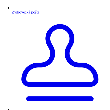
Zvíkovecká pošta