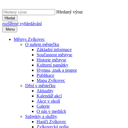
Hledaný výraz
Hledat
rozšířené vyhledávání
Menu
Městys Zvíkovec
O našem městečku
Základní informace
Současnost městyse
Historie městyse
Kulturní památky
Hymna, znak a prapor
Publikace
Mapa Zvíkovec
Dění v městečku
Aktuality
Kalendář akcí
Akce v okolí
Galerie
O nás v mediích
Subjekty a služby
Hasiči Zvíkovec
Zvíkovecká pošta