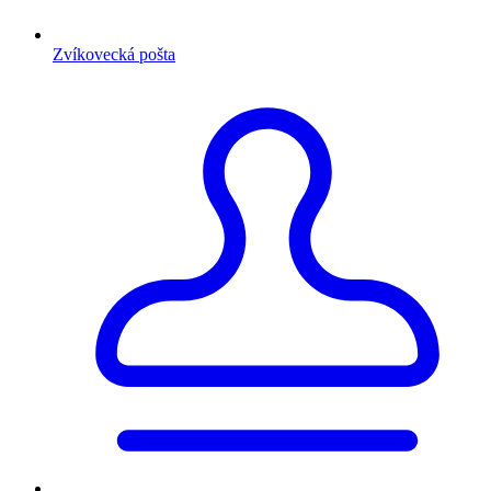
Zvíkovecká pošta