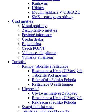
Knihovna
Hřbitov
Mobilní aplikace V OBRAZE
SMS + emaily pro občany
Úřad městyse
Místní poplatky
Zastupitelstvo městyse
Povinné informace
Úřední deska
E-podatelna
Czech POINT
Vidimace a legalizace
Vyhlášky a nařízení
Turistika
Kempy, tábořiště a restaurace
Restaurace a Kemp U Varských
Tábořiště Pod mostem
Rekreační středisko Pohoda
Restaurace U šesti trampů
Ubytování
Ubytovna městyse Zvíkovec
Restaurace a Kemp U Varských
Rekreační středisko Pohoda
Svatojakubská cesta
Turistické, hipo a cyklo stezky