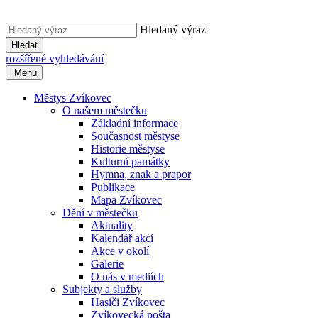
Hledaný výraz
Hledat
rozšířené vyhledávání
Menu
Městys Zvíkovec
O našem městečku
Základní informace
Současnost městyse
Historie městyse
Kulturní památky
Hymna, znak a prapor
Publikace
Mapa Zvíkovec
Dění v městečku
Aktuality
Kalendář akcí
Akce v okolí
Galerie
O nás v mediích
Subjekty a služby
Hasiči Zvíkovec
Zvíkovecká pošta