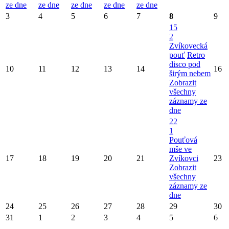
ze dne
ze dne
ze dne
ze dne
ze dne
3
4
5
6
7
8
9
15
2
Zvíkovecká
pouť
Retro
disco pod
10
11
12
13
14
16
širým nebem
Zobrazit
všechny
záznamy ze
dne
22
1
Pouťová
mše ve
17
18
19
20
21
Zvíkovci
23
Zobrazit
všechny
záznamy ze
dne
24
25
26
27
28
29
30
31
1
2
3
4
5
6