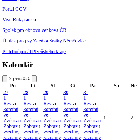
Portál GOV
Visit Rokycansko
Spolek pro obnovu venkova ČR
Útulek pro psy Zdeňka Srstky Němčovice
Platební portál Plzeňského kraje
Kalendář
Srpen
2026
Po
Út
St
Čt
Pá
So
Ne
27
28
29
30
31
1
1
1
1
1
Revize
Revize
Revize
Revize
Revize
komínů
komínů
komínů
komínů
komínů
ve
ve
ve
ve
ve
1
2
Zvíkovci
Zvíkovci
Zvíkovci
Zvíkovci
Zvíkovci
Zobrazit
Zobrazit
Zobrazit
Zobrazit
Zobrazit
všechny
všechny
všechny
všechny
všechny
záznamy
záznamy
záznamy
záznamy
záznamy