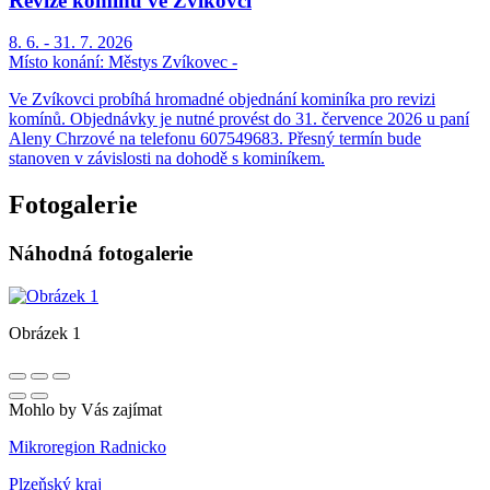
Revize komínů ve Zvíkovci
8. 6. - 31. 7. 2026
Místo konání:
Městys Zvíkovec -
Ve Zvíkovci probíhá hromadné objednání kominíka pro revizi
komínů. Objednávky je nutné provést do 31. července 2026 u paní
Aleny Chrzové na telefonu 607549683. Přesný termín bude
stanoven v závislosti na dohodě s kominíkem.
Fotogalerie
Náhodná fotogalerie
Obrázek 1
Mohlo by Vás zajímat
Mikroregion Radnicko
Plzeňský kraj