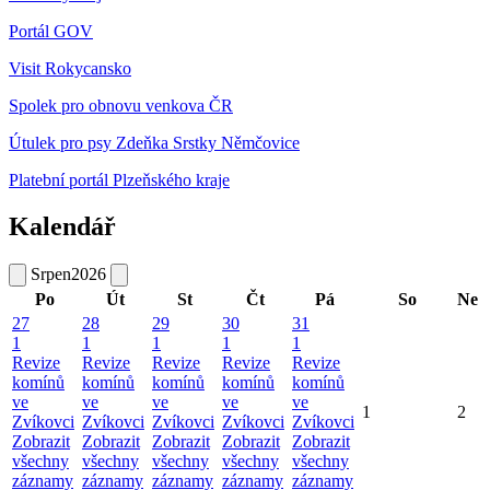
Portál GOV
Visit Rokycansko
Spolek pro obnovu venkova ČR
Útulek pro psy Zdeňka Srstky Němčovice
Platební portál Plzeňského kraje
Kalendář
Srpen
2026
Po
Út
St
Čt
Pá
So
Ne
27
28
29
30
31
1
1
1
1
1
Revize
Revize
Revize
Revize
Revize
komínů
komínů
komínů
komínů
komínů
ve
ve
ve
ve
ve
1
2
Zvíkovci
Zvíkovci
Zvíkovci
Zvíkovci
Zvíkovci
Zobrazit
Zobrazit
Zobrazit
Zobrazit
Zobrazit
všechny
všechny
všechny
všechny
všechny
záznamy
záznamy
záznamy
záznamy
záznamy