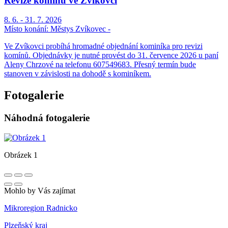
Revize komínů ve Zvíkovci
8. 6. - 31. 7. 2026
Místo konání:
Městys Zvíkovec -
Ve Zvíkovci probíhá hromadné objednání kominíka pro revizi
komínů. Objednávky je nutné provést do 31. července 2026 u paní
Aleny Chrzové na telefonu 607549683. Přesný termín bude
stanoven v závislosti na dohodě s kominíkem.
Fotogalerie
Náhodná fotogalerie
Obrázek 1
Mohlo by Vás zajímat
Mikroregion Radnicko
Plzeňský kraj