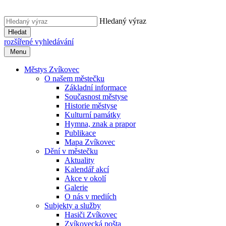
Hledaný výraz
Hledat
rozšířené vyhledávání
Menu
Městys Zvíkovec
O našem městečku
Základní informace
Současnost městyse
Historie městyse
Kulturní památky
Hymna, znak a prapor
Publikace
Mapa Zvíkovec
Dění v městečku
Aktuality
Kalendář akcí
Akce v okolí
Galerie
O nás v mediích
Subjekty a služby
Hasiči Zvíkovec
Zvíkovecká pošta