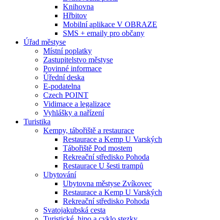
Knihovna
Hřbitov
Mobilní aplikace V OBRAZE
SMS + emaily pro občany
Úřad městyse
Místní poplatky
Zastupitelstvo městyse
Povinné informace
Úřední deska
E-podatelna
Czech POINT
Vidimace a legalizace
Vyhlášky a nařízení
Turistika
Kempy, tábořiště a restaurace
Restaurace a Kemp U Varských
Tábořiště Pod mostem
Rekreační středisko Pohoda
Restaurace U šesti trampů
Ubytování
Ubytovna městyse Zvíkovec
Restaurace a Kemp U Varských
Rekreační středisko Pohoda
Svatojakubská cesta
Turistické, hipo a cyklo stezky