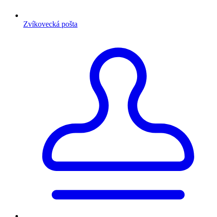
Zvíkovecká pošta