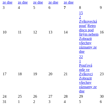
ze dne
ze dne
ze dne
ze dne
ze dne
3
4
5
6
7
8
9
15
2
Zvíkovecká
pouť
Retro
disco pod
10
11
12
13
14
16
širým nebem
Zobrazit
všechny
záznamy ze
dne
22
1
Pouťová
mše ve
17
18
19
20
21
Zvíkovci
23
Zobrazit
všechny
záznamy ze
dne
24
25
26
27
28
29
30
31
1
2
3
4
5
6