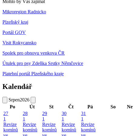
Mohlo by Vás zajímat
Mikroregion Radnicko
Plzeňský kraj
Portál GOV
Visit Rokycansko
Spolek pro obnovu venkova ČR
Útulek pro psy Zdeňka Srstky Němčovice
Platební portál Plzeňského kraje
Kalendář
Srpen
2026
Po
Út
St
Čt
Pá
So
Ne
27
28
29
30
31
1
1
1
1
1
Revize
Revize
Revize
Revize
Revize
komínů
komínů
komínů
komínů
komínů
ve
ve
ve
ve
ve