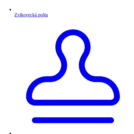
Zvíkovecká pošta