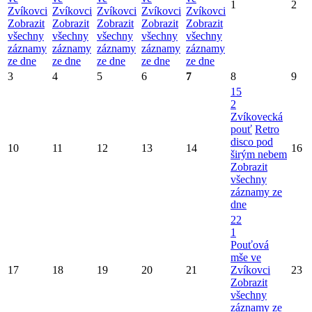
1
2
Zvíkovci
Zvíkovci
Zvíkovci
Zvíkovci
Zvíkovci
Zobrazit
Zobrazit
Zobrazit
Zobrazit
Zobrazit
všechny
všechny
všechny
všechny
všechny
záznamy
záznamy
záznamy
záznamy
záznamy
ze dne
ze dne
ze dne
ze dne
ze dne
3
4
5
6
7
8
9
15
2
Zvíkovecká
pouť
Retro
disco pod
10
11
12
13
14
16
širým nebem
Zobrazit
všechny
záznamy ze
dne
22
1
Pouťová
mše ve
17
18
19
20
21
Zvíkovci
23
Zobrazit
všechny
záznamy ze