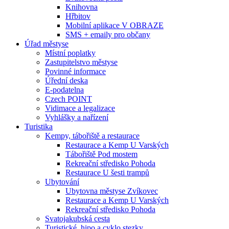
Knihovna
Hřbitov
Mobilní aplikace V OBRAZE
SMS + emaily pro občany
Úřad městyse
Místní poplatky
Zastupitelstvo městyse
Povinné informace
Úřední deska
E-podatelna
Czech POINT
Vidimace a legalizace
Vyhlášky a nařízení
Turistika
Kempy, tábořiště a restaurace
Restaurace a Kemp U Varských
Tábořiště Pod mostem
Rekreační středisko Pohoda
Restaurace U šesti trampů
Ubytování
Ubytovna městyse Zvíkovec
Restaurace a Kemp U Varských
Rekreační středisko Pohoda
Svatojakubská cesta
Turistické, hipo a cyklo stezky