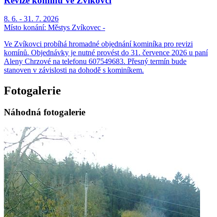
Revize komínů ve Zvíkovci
8. 6. - 31. 7. 2026
Místo konání:
Městys Zvíkovec -
Ve Zvíkovci probíhá hromadné objednání kominíka pro revizi
komínů. Objednávky je nutné provést do 31. července 2026 u paní
Aleny Chrzové na telefonu 607549683. Přesný termín bude
stanoven v závislosti na dohodě s kominíkem.
Fotogalerie
Náhodná fotogalerie