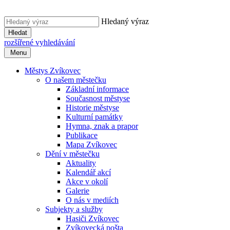
Hledaný výraz
Hledat
rozšířené vyhledávání
Menu
Městys Zvíkovec
O našem městečku
Základní informace
Současnost městyse
Historie městyse
Kulturní památky
Hymna, znak a prapor
Publikace
Mapa Zvíkovec
Dění v městečku
Aktuality
Kalendář akcí
Akce v okolí
Galerie
O nás v mediích
Subjekty a služby
Hasiči Zvíkovec
Zvíkovecká pošta