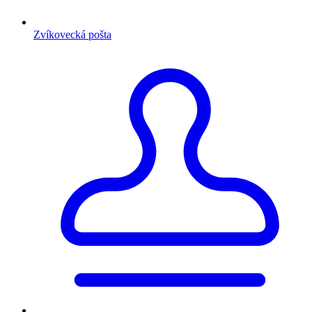
Zvíkovecká pošta