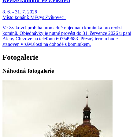
Revize komínů ve Zvíkovci
8. 6. - 31. 7. 2026
Místo konání:
Městys Zvíkovec -
Ve Zvíkovci probíhá hromadné objednání kominíka pro revizi
komínů. Objednávky je nutné provést do 31. července 2026 u paní
Aleny Chrzové na telefonu 607549683. Přesný termín bude
stanoven v závislosti na dohodě s kominíkem.
Fotogalerie
Náhodná fotogalerie