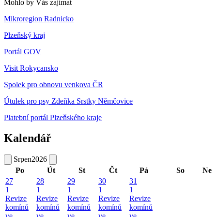
Mohlo by Vás zajímat
Mikroregion Radnicko
Plzeňský kraj
Portál GOV
Visit Rokycansko
Spolek pro obnovu venkova ČR
Útulek pro psy Zdeňka Srstky Němčovice
Platební portál Plzeňského kraje
Kalendář
Srpen
2026
Po
Út
St
Čt
Pá
So
Ne
27
28
29
30
31
1
1
1
1
1
Revize
Revize
Revize
Revize
Revize
komínů
komínů
komínů
komínů
komínů
ve
ve
ve
ve
ve