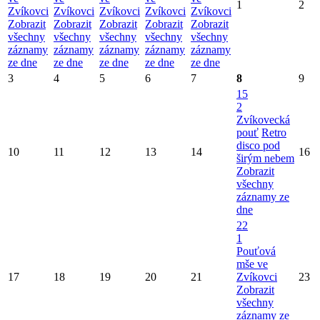
1
2
Zvíkovci
Zvíkovci
Zvíkovci
Zvíkovci
Zvíkovci
Zobrazit
Zobrazit
Zobrazit
Zobrazit
Zobrazit
všechny
všechny
všechny
všechny
všechny
záznamy
záznamy
záznamy
záznamy
záznamy
ze dne
ze dne
ze dne
ze dne
ze dne
3
4
5
6
7
8
9
15
2
Zvíkovecká
pouť
Retro
disco pod
10
11
12
13
14
16
širým nebem
Zobrazit
všechny
záznamy ze
dne
22
1
Pouťová
mše ve
17
18
19
20
21
Zvíkovci
23
Zobrazit
všechny
záznamy ze