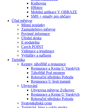
Knihovna
Hřbitov
Mobilní aplikace V OBRAZE
SMS + emaily pro občany
Úřad městyse
Místní poplatky
Zastupitelstvo městyse
Povinné informace
Úřední deska
E-podatelna
Czech POINT
Vidimace a legalizace
Vyhlášky a nařízení
Turistika
Kempy, tábořiště a restaurace
Restaurace a Kemp U Varských
Tábořiště Pod mostem
Rekreační středisko Pohoda
Restaurace U šesti trampů
Ubytování
Ubytovna městyse Zvíkovec
Restaurace a Kemp U Varských
Rekreační středisko Pohoda
Svatojakubská cesta
Turistické, hipo a cyklo stezky