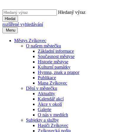
Hledaný výraz
Hledat
rozšířené vyhledávání
Menu
Městys Zvíkovec
O našem městečku
Základní informace
Současnost městyse
Historie městyse
Kulturní památky
Hymna, znak a prapor
Publikace
Mapa Zvíkovec
Dění v městečku
Aktuality
Kalendář akcí
Akce v okolí
Galerie
O nás v mediích
Subjekty a služby
Hasiči Zvíkovec
Zvíkovecká pošta