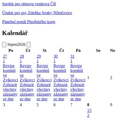
Spolek pro obnovu venkova ČR
Útulek pro psy Zdeňka Srstky Němčovice
Platební portál Plzeňského kraje
Kalendář
Srpen
2026
Po
Út
St
Čt
Pá
So
Ne
27
28
29
30
31
1
1
1
1
1
Revize
Revize
Revize
Revize
Revize
komínů
komínů
komínů
komínů
komínů
ve
ve
ve
ve
ve
1
2
Zvíkovci
Zvíkovci
Zvíkovci
Zvíkovci
Zvíkovci
Zobrazit
Zobrazit
Zobrazit
Zobrazit
Zobrazit
všechny
všechny
všechny
všechny
všechny
záznamy
záznamy
záznamy
záznamy
záznamy
ze dne
ze dne
ze dne
ze dne
ze dne
3
4
5
6
7
8
9
15
2