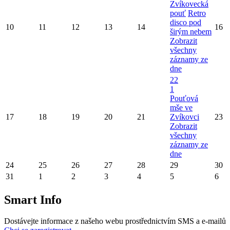
Zvíkovecká
pouť
Retro
disco pod
10
11
12
13
14
16
širým nebem
Zobrazit
všechny
záznamy ze
dne
22
1
Pouťová
mše ve
17
18
19
20
21
Zvíkovci
23
Zobrazit
všechny
záznamy ze
dne
24
25
26
27
28
29
30
31
1
2
3
4
5
6
Smart Info
Dostávejte informace z našeho webu prostřednictvím SMS a e-mailů