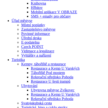
Knihovna
Hřbitov
Mobilní aplikace V OBRAZE
SMS + emaily pro občany
Úřad městyse
Místní poplatky
Zastupitelstvo městyse
Povinné informace
Úřední deska
E-podatelna
Czech POINT
Vidimace a legalizace
Vyhlášky a nařízení
Turistika
Kempy, tábořiště a restaurace
Restaurace a Kemp U Varských
Tábořiště Pod mostem
Rekreační středisko Pohoda
Restaurace U šesti trampů
Ubytování
Ubytovna městyse Zvíkovec
Restaurace a Kemp U Varských
Rekreační středisko Pohoda
Svatojakubská cesta
Turistické, hipo a cyklo stezky