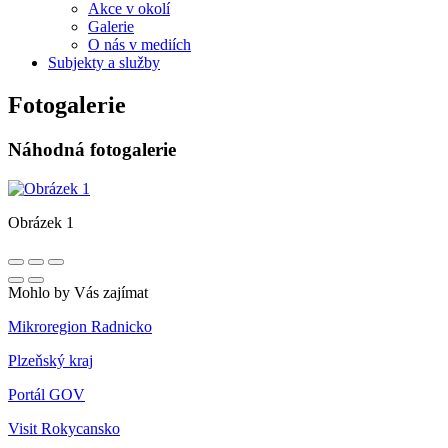
Akce v okolí
Galerie
O nás v mediích
Subjekty a služby
Fotogalerie
Náhodná fotogalerie
Obrázek 1
Mohlo by Vás zajímat
Mikroregion Radnicko
Plzeňský kraj
Portál GOV
Visit Rokycansko