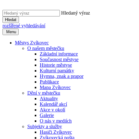
Hledaný výraz
Hledat
rozšířené vyhledávání
Menu
Městys Zvíkovec
O našem městečku
Základní informace
Současnost městyse
Historie městyse
Kulturní památky
Hymna, znak a prapor
Publikace
Mapa Zvíkovec
Dění v městečku
Aktuality
Kalendář akcí
Akce v okolí
Galerie
O nás v mediích
Subjekty a služby
Hasiči Zvíkovec
Zvíkovecká pošta