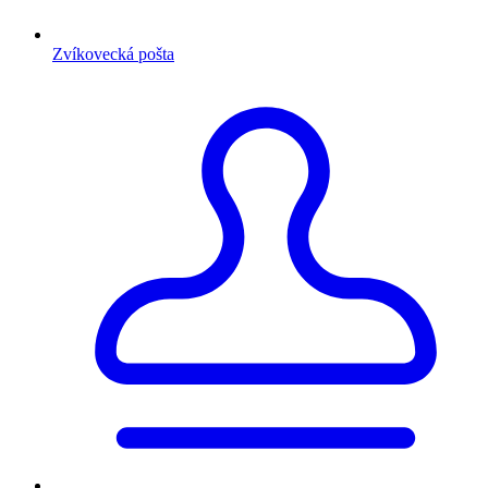
Zvíkovecká pošta