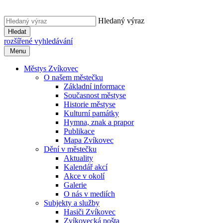
Hledaný výraz
Hledat
rozšířené vyhledávání
Menu
Městys Zvíkovec
O našem městečku
Základní informace
Současnost městyse
Historie městyse
Kulturní památky
Hymna, znak a prapor
Publikace
Mapa Zvíkovec
Dění v městečku
Aktuality
Kalendář akcí
Akce v okolí
Galerie
O nás v mediích
Subjekty a služby
Hasiči Zvíkovec
Zvíkovecká pošta