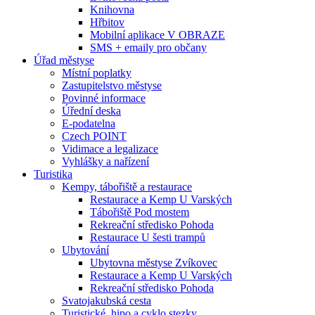
Knihovna
Hřbitov
Mobilní aplikace V OBRAZE
SMS + emaily pro občany
Úřad městyse
Místní poplatky
Zastupitelstvo městyse
Povinné informace
Úřední deska
E-podatelna
Czech POINT
Vidimace a legalizace
Vyhlášky a nařízení
Turistika
Kempy, tábořiště a restaurace
Restaurace a Kemp U Varských
Tábořiště Pod mostem
Rekreační středisko Pohoda
Restaurace U šesti trampů
Ubytování
Ubytovna městyse Zvíkovec
Restaurace a Kemp U Varských
Rekreační středisko Pohoda
Svatojakubská cesta
Turistické, hipo a cyklo stezky