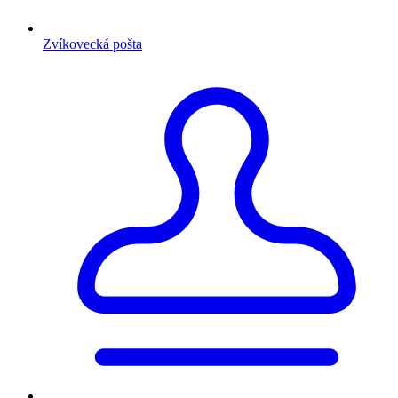
Zvíkovecká pošta