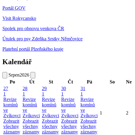
Portál GOV
Visit Rokycansko
Spolek pro obnovu venkova ČR
Útulek pro psy Zdeňka Srstky Němčovice
Platební portál Plzeňského kraje
Kalendář
Srpen
2026
Po
Út
St
Čt
Pá
So
Ne
27
28
29
30
31
1
1
1
1
1
Revize
Revize
Revize
Revize
Revize
komínů
komínů
komínů
komínů
komínů
ve
ve
ve
ve
ve
1
2
Zvíkovci
Zvíkovci
Zvíkovci
Zvíkovci
Zvíkovci
Zobrazit
Zobrazit
Zobrazit
Zobrazit
Zobrazit
všechny
všechny
všechny
všechny
všechny
záznamy
záznamy
záznamy
záznamy
záznamy