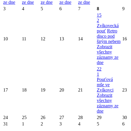
ze dne
ze dne
ze dne
ze dne
ze dne
3
4
5
6
7
8
9
15
2
Zvíkovecká
pouť
Retro
disco pod
10
11
12
13
14
16
širým nebem
Zobrazit
všechny
záznamy ze
dne
22
1
Pouťová
mše ve
17
18
19
20
21
Zvíkovci
23
Zobrazit
všechny
záznamy ze
dne
24
25
26
27
28
29
30
31
1
2
3
4
5
6