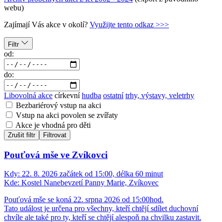
webu)
Zajímají Vás akce v okolí?
Využijte tento odkaz >>>
Filtr
od:
do:
Libovolná akce
církevní
hudba
ostatní
trhy, výstavy, veletrhy
Bezbariérový vstup na akci
Vstup na akci povolen se zvířaty
Akce je vhodná pro děti
Zrušit filtr
Filtrovat
Pouťová mše ve Zvíkovci
Kdy:
22. 8. 2026 začátek od 15:00, délka 60 minut
Kde:
Kostel Nanebevzetí Panny Marie, Zvíkovec
Pouťová mše se koná 22. srpna 2026 od 15:00hod.
Tato událost je určena pro všechny, kteří chtějí sdílet duchovní
chvíle ale také pro ty, kteří se chtějí alespoň na chvilku zastavit.