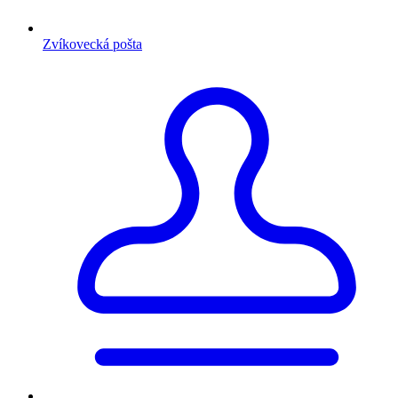
Zvíkovecká pošta