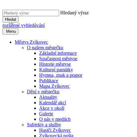
Hledaný výraz
Hledat
rozšířené vyhledávání
Menu
Městys Zvíkovec
O našem městečku
Základní informace
Současnost městyse
Historie městyse
Kulturní památky
Hymna, znak a prapor
Publikace
Mapa Zvíkovec
Dění v městečku
Aktuality
Kalendář akcí
Akce v okolí
Galerie
O nás v mediích
Subjekty a služby
Hasiči Zvíkovec
Zvíkovecká pošta