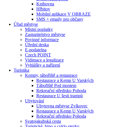
Knihovna
Hřbitov
Mobilní aplikace V OBRAZE
SMS + emaily pro občany
Úřad městyse
Místní poplatky
Zastupitelstvo městyse
Povinné informace
Úřední deska
E-podatelna
Czech POINT
Vidimace a legalizace
Vyhlášky a nařízení
Turistika
Kempy, tábořiště a restaurace
Restaurace a Kemp U Varských
Tábořiště Pod mostem
Rekreační středisko Pohoda
Restaurace U šesti trampů
Ubytování
Ubytovna městyse Zvíkovec
Restaurace a Kemp U Varských
Rekreační středisko Pohoda
Svatojakubská cesta
Turistické, hipo a cyklo stezky