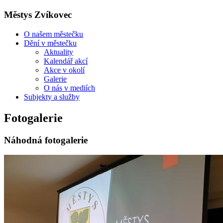
Městys Zvíkovec
O našem městečku
Dění v městečku
Aktuality
Kalendář akcí
Akce v okolí
Galerie
O nás v mediích
Subjekty a služby
Fotogalerie
Náhodná fotogalerie