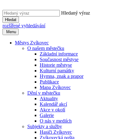
Hledaný výraz
Hledat
rozšířené vyhledávání
Menu
Městys Zvíkovec
O našem městečku
Základní informace
Současnost městyse
Historie městyse
Kulturní památky
Hymna, znak a prapor
Publikace
Mapa Zvíkovec
Dění v městečku
Aktuality
Kalendář akcí
Akce v okolí
Galerie
O nás v mediích
Subjekty a služby
Hasiči Zvíkovec
Zvíkovecká pošta