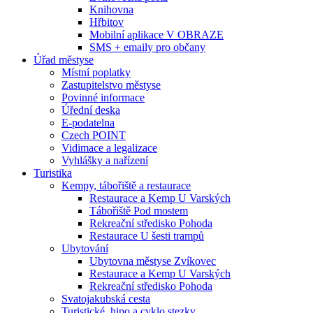
Knihovna
Hřbitov
Mobilní aplikace V OBRAZE
SMS + emaily pro občany
Úřad městyse
Místní poplatky
Zastupitelstvo městyse
Povinné informace
Úřední deska
E-podatelna
Czech POINT
Vidimace a legalizace
Vyhlášky a nařízení
Turistika
Kempy, tábořiště a restaurace
Restaurace a Kemp U Varských
Tábořiště Pod mostem
Rekreační středisko Pohoda
Restaurace U šesti trampů
Ubytování
Ubytovna městyse Zvíkovec
Restaurace a Kemp U Varských
Rekreační středisko Pohoda
Svatojakubská cesta
Turistické, hipo a cyklo stezky