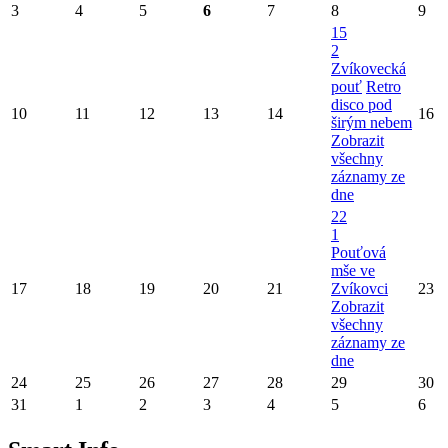
3
4
5
6
7
8
9
15
2
Zvíkovecká
pouť
Retro
disco pod
10
11
12
13
14
16
širým nebem
Zobrazit
všechny
záznamy ze
dne
22
1
Pouťová
mše ve
17
18
19
20
21
Zvíkovci
23
Zobrazit
všechny
záznamy ze
dne
24
25
26
27
28
29
30
31
1
2
3
4
5
6