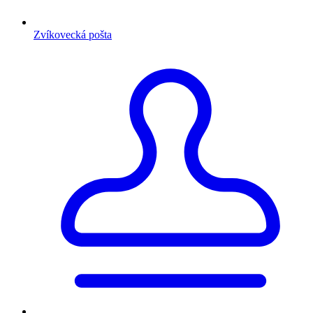
Zvíkovecká pošta