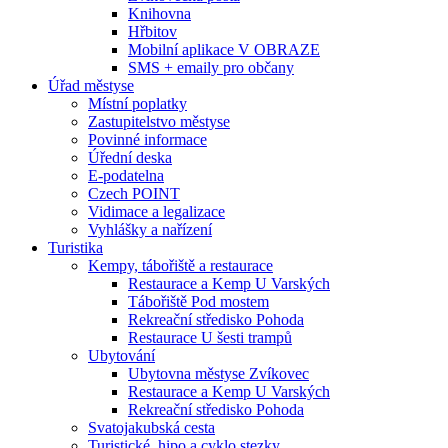
Knihovna
Hřbitov
Mobilní aplikace V OBRAZE
SMS + emaily pro občany
Úřad městyse
Místní poplatky
Zastupitelstvo městyse
Povinné informace
Úřední deska
E-podatelna
Czech POINT
Vidimace a legalizace
Vyhlášky a nařízení
Turistika
Kempy, tábořiště a restaurace
Restaurace a Kemp U Varských
Tábořiště Pod mostem
Rekreační středisko Pohoda
Restaurace U šesti trampů
Ubytování
Ubytovna městyse Zvíkovec
Restaurace a Kemp U Varských
Rekreační středisko Pohoda
Svatojakubská cesta
Turistické, hipo a cyklo stezky