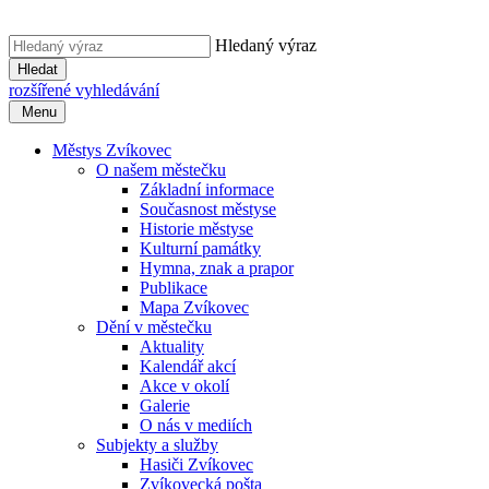
Hledaný výraz
Hledat
rozšířené vyhledávání
Menu
Městys Zvíkovec
O našem městečku
Základní informace
Současnost městyse
Historie městyse
Kulturní památky
Hymna, znak a prapor
Publikace
Mapa Zvíkovec
Dění v městečku
Aktuality
Kalendář akcí
Akce v okolí
Galerie
O nás v mediích
Subjekty a služby
Hasiči Zvíkovec
Zvíkovecká pošta