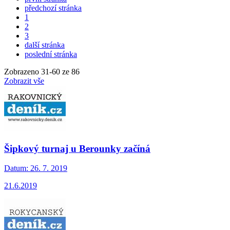
předchozí stránka
1
2
3
další stránka
poslední stránka
Zobrazeno
31
-
60
ze 86
Zobrazit vše
Šipkový turnaj u Berounky začíná
Datum:
26. 7. 2019
21.6.2019