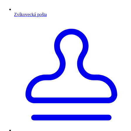
Zvíkovecká pošta