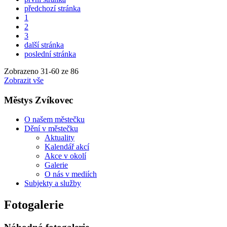
předchozí stránka
1
2
3
další stránka
poslední stránka
Zobrazeno
31
-
60
ze 86
Zobrazit vše
Městys Zvíkovec
O našem městečku
Dění v městečku
Aktuality
Kalendář akcí
Akce v okolí
Galerie
O nás v mediích
Subjekty a služby
Fotogalerie