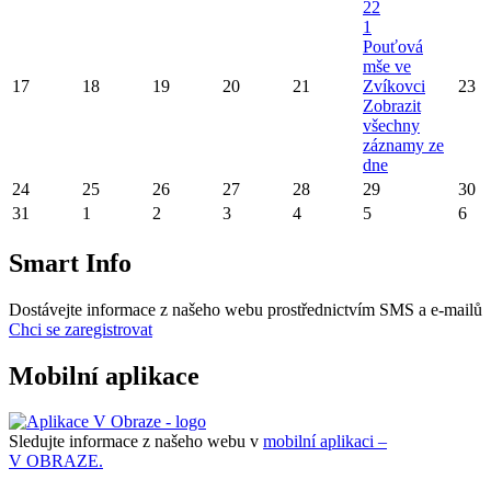
22
1
Pouťová
mše ve
17
18
19
20
21
Zvíkovci
23
Zobrazit
všechny
záznamy ze
dne
24
25
26
27
28
29
30
31
1
2
3
4
5
6
Smart Info
Dostávejte informace z našeho webu prostřednictvím SMS a e-mailů
Chci se zaregistrovat
Mobilní aplikace
Sledujte informace z našeho webu v
mobilní aplikaci –
V OBRAZE.