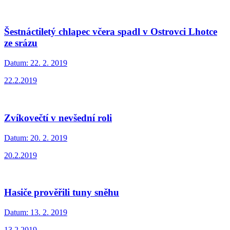
Šestnáctiletý chlapec včera spadl v Ostrovci Lhotce
ze srázu
Datum:
22. 2. 2019
22.2.2019
Zvíkovečtí v nevšední roli
Datum:
20. 2. 2019
20.2.2019
Hasiče prověřili tuny sněhu
Datum:
13. 2. 2019
13.2.2019