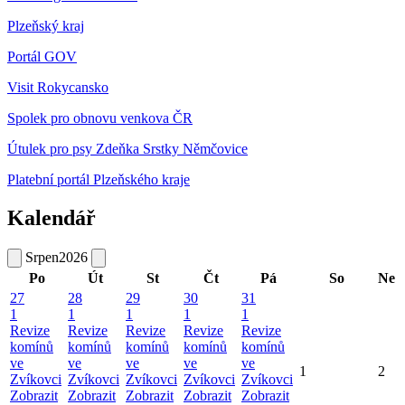
Plzeňský kraj
Portál GOV
Visit Rokycansko
Spolek pro obnovu venkova ČR
Útulek pro psy Zdeňka Srstky Němčovice
Platební portál Plzeňského kraje
Kalendář
Srpen
2026
Po
Út
St
Čt
Pá
So
Ne
27
28
29
30
31
1
1
1
1
1
Revize
Revize
Revize
Revize
Revize
komínů
komínů
komínů
komínů
komínů
ve
ve
ve
ve
ve
1
2
Zvíkovci
Zvíkovci
Zvíkovci
Zvíkovci
Zvíkovci
Zobrazit
Zobrazit
Zobrazit
Zobrazit
Zobrazit