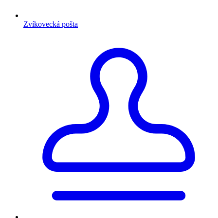
Zvíkovecká pošta