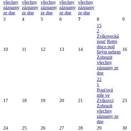
všechny
všechny
všechny
všechny
všechny
záznamy
záznamy
záznamy
záznamy
záznamy
ze dne
ze dne
ze dne
ze dne
ze dne
3
4
5
6
7
8
9
15
2
Zvíkovecká
pouť
Retro
disco pod
10
11
12
13
14
16
širým nebem
Zobrazit
všechny
záznamy ze
dne
22
1
Pouťová
mše ve
17
18
19
20
21
Zvíkovci
23
Zobrazit
všechny
záznamy ze
dne
24
25
26
27
28
29
30