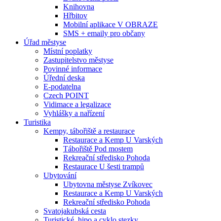
Knihovna
Hřbitov
Mobilní aplikace V OBRAZE
SMS + emaily pro občany
Úřad městyse
Místní poplatky
Zastupitelstvo městyse
Povinné informace
Úřední deska
E-podatelna
Czech POINT
Vidimace a legalizace
Vyhlášky a nařízení
Turistika
Kempy, tábořiště a restaurace
Restaurace a Kemp U Varských
Tábořiště Pod mostem
Rekreační středisko Pohoda
Restaurace U šesti trampů
Ubytování
Ubytovna městyse Zvíkovec
Restaurace a Kemp U Varských
Rekreační středisko Pohoda
Svatojakubská cesta
Turistické, hipo a cyklo stezky