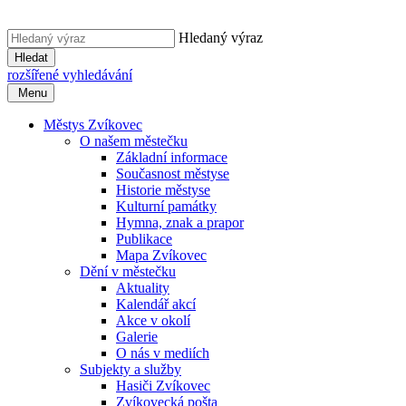
Hledaný výraz
Hledat
rozšířené vyhledávání
Menu
Městys Zvíkovec
O našem městečku
Základní informace
Současnost městyse
Historie městyse
Kulturní památky
Hymna, znak a prapor
Publikace
Mapa Zvíkovec
Dění v městečku
Aktuality
Kalendář akcí
Akce v okolí
Galerie
O nás v mediích
Subjekty a služby
Hasiči Zvíkovec
Zvíkovecká pošta