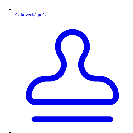
Zvíkovecká pošta