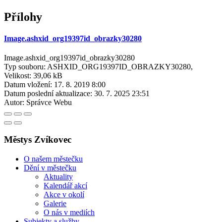
Přílohy
Image.ashxid_org19397id_obrazky30280
Image.ashxid_org19397id_obrazky30280
Typ souboru: ASHXID_ORG19397ID_OBRAZKY30280,
Velikost: 39,06 kB
Datum vložení:
17. 8. 2019 8:00
Datum poslední aktualizace:
30. 7. 2025 23:51
Autor:
Správce Webu
Městys Zvíkovec
O našem městečku
Dění v městečku
Aktuality
Kalendář akcí
Akce v okolí
Galerie
O nás v mediích
Subjekty a služby