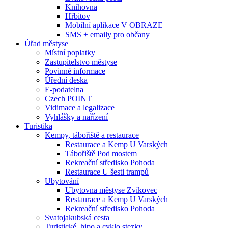
Knihovna
Hřbitov
Mobilní aplikace V OBRAZE
SMS + emaily pro občany
Úřad městyse
Místní poplatky
Zastupitelstvo městyse
Povinné informace
Úřední deska
E-podatelna
Czech POINT
Vidimace a legalizace
Vyhlášky a nařízení
Turistika
Kempy, tábořiště a restaurace
Restaurace a Kemp U Varských
Tábořiště Pod mostem
Rekreační středisko Pohoda
Restaurace U šesti trampů
Ubytování
Ubytovna městyse Zvíkovec
Restaurace a Kemp U Varských
Rekreační středisko Pohoda
Svatojakubská cesta
Turistické, hipo a cyklo stezky