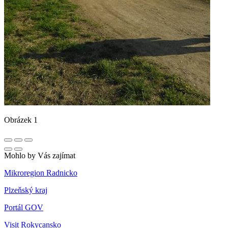
Obrázek 1
Mohlo by Vás zajímat
Mikroregion Radnicko
Plzeňský kraj
Portál GOV
Visit Rokycansko