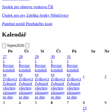
Spolek pro obnovu venkova ČR
Útulek pro psy Zdeňka Srstky Němčovice
Platební portál Plzeňského kraje
Kalendář
Srpen
2026
Po
Út
St
Čt
Pá
So
Ne
27
28
29
30
31
1
1
1
1
1
Revize
Revize
Revize
Revize
Revize
komínů
komínů
komínů
komínů
komínů
ve
ve
ve
ve
ve
1
2
Zvíkovci
Zvíkovci
Zvíkovci
Zvíkovci
Zvíkovci
Zobrazit
Zobrazit
Zobrazit
Zobrazit
Zobrazit
všechny
všechny
všechny
všechny
všechny
záznamy
záznamy
záznamy
záznamy
záznamy
ze dne
ze dne
ze dne
ze dne
ze dne
3
4
5
6
7
8
9
15