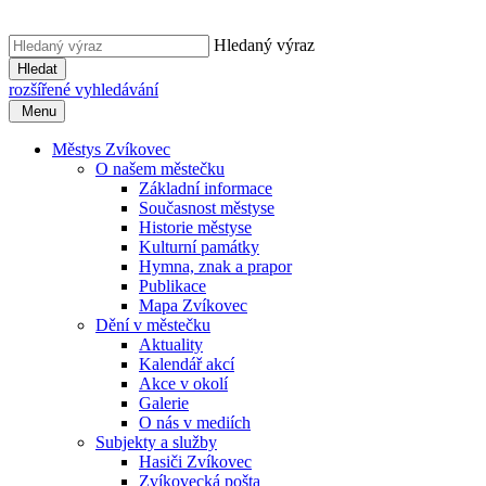
Hledaný výraz
Hledat
rozšířené vyhledávání
Menu
Městys Zvíkovec
O našem městečku
Základní informace
Současnost městyse
Historie městyse
Kulturní památky
Hymna, znak a prapor
Publikace
Mapa Zvíkovec
Dění v městečku
Aktuality
Kalendář akcí
Akce v okolí
Galerie
O nás v mediích
Subjekty a služby
Hasiči Zvíkovec
Zvíkovecká pošta