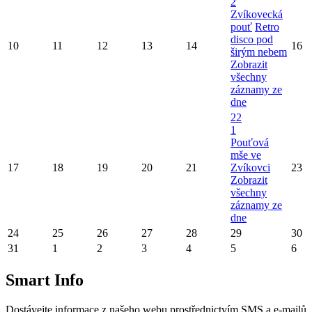
2
Zvíkovecká
pouť
Retro
disco pod
10
11
12
13
14
16
širým nebem
Zobrazit
všechny
záznamy ze
dne
22
1
Pouťová
mše ve
17
18
19
20
21
Zvíkovci
23
Zobrazit
všechny
záznamy ze
dne
24
25
26
27
28
29
30
31
1
2
3
4
5
6
Smart Info
Dostávejte informace z našeho webu prostřednictvím SMS a e-mailů