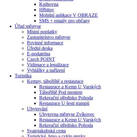
Knihovna
Hřbitov
Mobilní aplikace V OBRAZE
SMS + emaily pro občany
Úřad městyse
Místní poplatky
Zastupitelstvo městyse
Povinné informace
Úřední deska
E-podatelna
Czech POINT
Vidimace a legalizace
Vyhlášky a nařízení
Turistika
Kempy, tábořiště a restaurace
Restaurace a Kemp U Varských
Tábořiště Pod mostem
Rekreační středisko Pohoda
Restaurace U šesti trampů
Ubytování
Ubytovna městyse Zvíkovec
Restaurace a Kemp U Varských
Rekreační středisko Pohoda
Svatojakubská cesta
Turistické, hipo a cyklo stezky