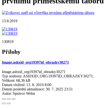
prvnímu příměstskému táboru
13.8.2019
130819
Přílohy
Image.ashxid_org19397id_obrazky30271
Image.ashxid_org19397id_obrazky30271
Typ souboru: ASHXID_ORG19397ID_OBRAZKY30271,
Velikost: 68,36 kB
Datum vložení:
13. 8. 2019 8:00
Datum poslední aktualizace:
30. 7. 2025 23:51
Autor:
Správce Webu