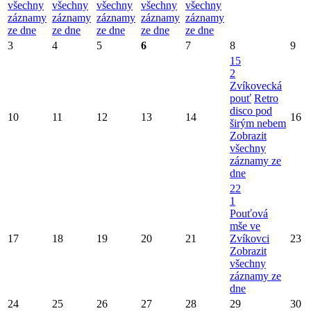
všechny
všechny
všechny
všechny
všechny
záznamy
záznamy
záznamy
záznamy
záznamy
ze dne
ze dne
ze dne
ze dne
ze dne
3
4
5
6
7
8
9
15
2
Zvíkovecká
pouť
Retro
disco pod
10
11
12
13
14
16
širým nebem
Zobrazit
všechny
záznamy ze
dne
22
1
Pouťová
mše ve
17
18
19
20
21
Zvíkovci
23
Zobrazit
všechny
záznamy ze
dne
24
25
26
27
28
29
30