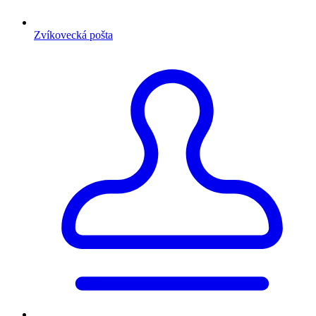
Zvíkovecká pošta