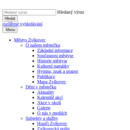
Hledaný výraz
Hledat
rozšířené vyhledávání
Menu
Městys Zvíkovec
O našem městečku
Základní informace
Současnost městyse
Historie městyse
Kulturní památky
Hymna, znak a prapor
Publikace
Mapa Zvíkovec
Dění v městečku
Aktuality
Kalendář akcí
Akce v okolí
Galerie
O nás v mediích
Subjekty a služby
Hasiči Zvíkovec
Zvíkovecká pošta