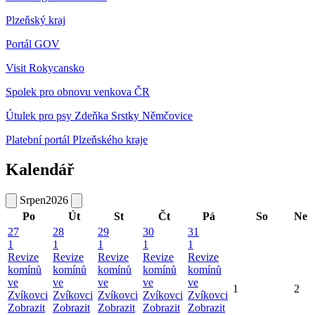
Plzeňský kraj
Portál GOV
Visit Rokycansko
Spolek pro obnovu venkova ČR
Útulek pro psy Zdeňka Srstky Němčovice
Platební portál Plzeňského kraje
Kalendář
Srpen
2026
Po
Út
St
Čt
Pá
So
Ne
27
28
29
30
31
1
1
1
1
1
Revize
Revize
Revize
Revize
Revize
komínů
komínů
komínů
komínů
komínů
ve
ve
ve
ve
ve
1
2
Zvíkovci
Zvíkovci
Zvíkovci
Zvíkovci
Zvíkovci
Zobrazit
Zobrazit
Zobrazit
Zobrazit
Zobrazit