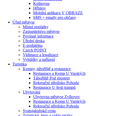
Knihovna
Hřbitov
Mobilní aplikace V OBRAZE
SMS + emaily pro občany
Úřad městyse
Místní poplatky
Zastupitelstvo městyse
Povinné informace
Úřední deska
E-podatelna
Czech POINT
Vidimace a legalizace
Vyhlášky a nařízení
Turistika
Kempy, tábořiště a restaurace
Restaurace a Kemp U Varských
Tábořiště Pod mostem
Rekreační středisko Pohoda
Restaurace U šesti trampů
Ubytování
Ubytovna městyse Zvíkovec
Restaurace a Kemp U Varských
Rekreační středisko Pohoda
Svatojakubská cesta
Turistické, hipo a cyklo stezky