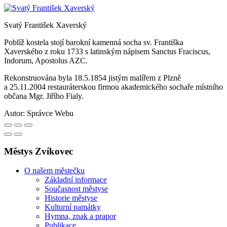
Svatý František Xaverský
Poblíž kostela stojí barokní kamenná socha sv. Františka
Xaverského z roku 1733 s latinským nápisem Sanctus Fraciscus,
Indorum, Apostolus AZC.
Rekonstruována byla 18.5.1854 jistým malířem z Plzně
a 25.11.2004 restauráterskou firmou akademického sochaře místního
občana Mgr. Jiřího Fialy.
Autor:
Správce Webu
Městys Zvíkovec
O našem městečku
Základní informace
Současnost městyse
Historie městyse
Kulturní památky
Hymna, znak a prapor
Publikace