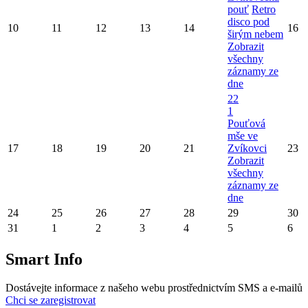
pouť
Retro
disco pod
10
11
12
13
14
16
širým nebem
Zobrazit
všechny
záznamy ze
dne
22
1
Pouťová
mše ve
17
18
19
20
21
Zvíkovci
23
Zobrazit
všechny
záznamy ze
dne
24
25
26
27
28
29
30
31
1
2
3
4
5
6
Smart Info
Dostávejte informace z našeho webu prostřednictvím SMS a e-mailů
Chci se zaregistrovat