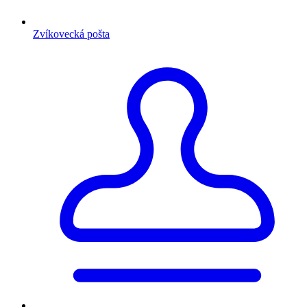
Zvíkovecká pošta