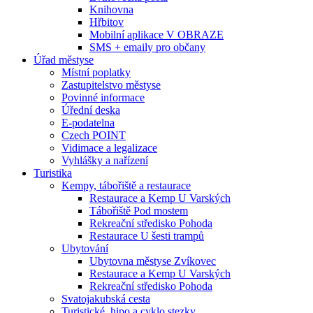
Knihovna
Hřbitov
Mobilní aplikace V OBRAZE
SMS + emaily pro občany
Úřad městyse
Místní poplatky
Zastupitelstvo městyse
Povinné informace
Úřední deska
E-podatelna
Czech POINT
Vidimace a legalizace
Vyhlášky a nařízení
Turistika
Kempy, tábořiště a restaurace
Restaurace a Kemp U Varských
Tábořiště Pod mostem
Rekreační středisko Pohoda
Restaurace U šesti trampů
Ubytování
Ubytovna městyse Zvíkovec
Restaurace a Kemp U Varských
Rekreační středisko Pohoda
Svatojakubská cesta
Turistické, hipo a cyklo stezky