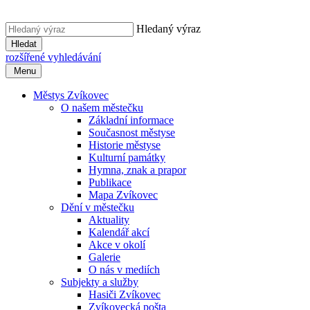
Hledaný výraz
Hledat
rozšířené vyhledávání
Menu
Městys Zvíkovec
O našem městečku
Základní informace
Současnost městyse
Historie městyse
Kulturní památky
Hymna, znak a prapor
Publikace
Mapa Zvíkovec
Dění v městečku
Aktuality
Kalendář akcí
Akce v okolí
Galerie
O nás v mediích
Subjekty a služby
Hasiči Zvíkovec
Zvíkovecká pošta