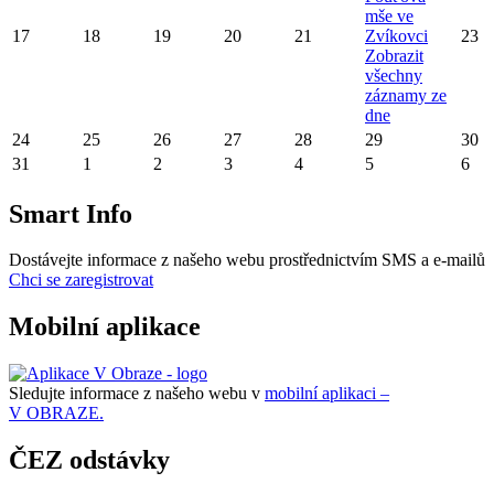
mše ve
17
18
19
20
21
Zvíkovci
23
Zobrazit
všechny
záznamy ze
dne
24
25
26
27
28
29
30
31
1
2
3
4
5
6
Smart Info
Dostávejte informace z našeho webu prostřednictvím SMS a e-mailů
Chci se zaregistrovat
Mobilní aplikace
Sledujte informace z našeho webu v
mobilní aplikaci –
V OBRAZE.
ČEZ odstávky