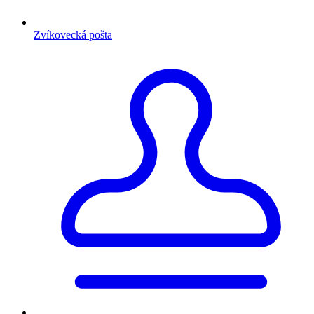
Zvíkovecká pošta