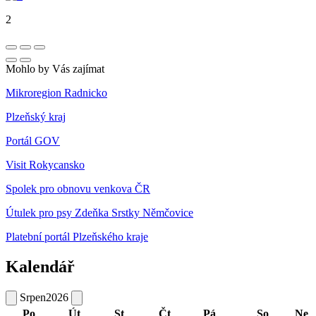
2
Mohlo by Vás zajímat
Mikroregion Radnicko
Plzeňský kraj
Portál GOV
Visit Rokycansko
Spolek pro obnovu venkova ČR
Útulek pro psy Zdeňka Srstky Němčovice
Platební portál Plzeňského kraje
Kalendář
Srpen
2026
Po
Út
St
Čt
Pá
So
Ne