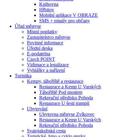
Knihovna
Hřbitov
Mobilní aplikace V OBRAZE
SMS + emaily pro občany
Úřad městyse
Místní poplatky
Zastupitelstvo městyse
Povinné informace
Úřední deska
E-podatelna
Czech POINT
Vidimace a legalizace
Vyhlášky a nařízení
Turistika
Kempy, tábořiště a restaurace
Restaurace a Kemp U Varských
Tábořiště Pod mostem
Rekreační středisko Pohoda
Restaurace U šesti trampů
Ubytování
Ubytovna městyse Zvíkovec
Restaurace a Kemp U Varských
Rekreační středisko Pohoda
Svatojakubská cesta
Turistické, hipo a cyklo stezky