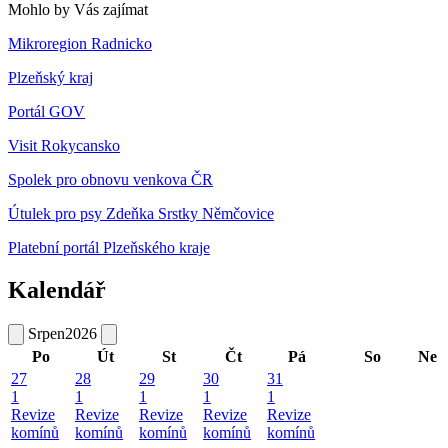
Mohlo by Vás zajímat
Mikroregion Radnicko
Plzeňský kraj
Portál GOV
Visit Rokycansko
Spolek pro obnovu venkova ČR
Útulek pro psy Zdeňka Srstky Němčovice
Platební portál Plzeňského kraje
Kalendář
Srpen
2026
Po
Út
St
Čt
Pá
So
Ne
27
28
29
30
31
1
1
1
1
1
Revize
Revize
Revize
Revize
Revize
komínů
komínů
komínů
komínů
komínů