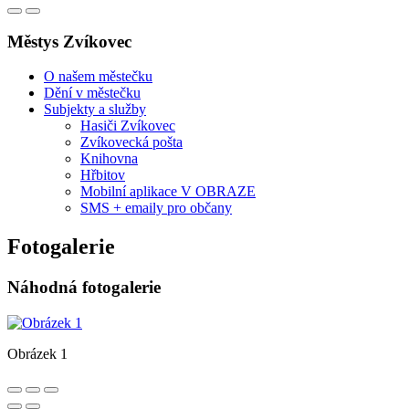
Městys Zvíkovec
O našem městečku
Dění v městečku
Subjekty a služby
Hasiči Zvíkovec
Zvíkovecká pošta
Knihovna
Hřbitov
Mobilní aplikace V OBRAZE
SMS + emaily pro občany
Fotogalerie
Náhodná fotogalerie
Obrázek 1