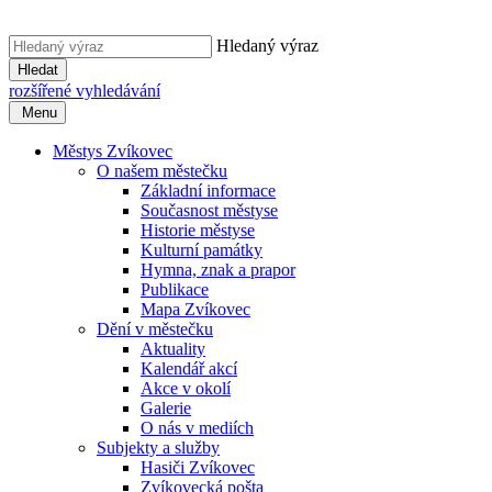
Hledaný výraz
Hledat
rozšířené vyhledávání
Menu
Městys Zvíkovec
O našem městečku
Základní informace
Současnost městyse
Historie městyse
Kulturní památky
Hymna, znak a prapor
Publikace
Mapa Zvíkovec
Dění v městečku
Aktuality
Kalendář akcí
Akce v okolí
Galerie
O nás v mediích
Subjekty a služby
Hasiči Zvíkovec
Zvíkovecká pošta