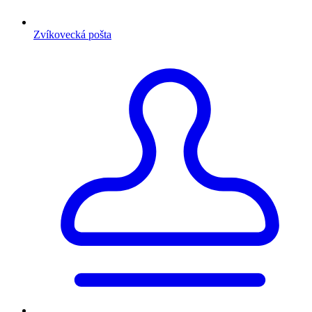
Zvíkovecká pošta