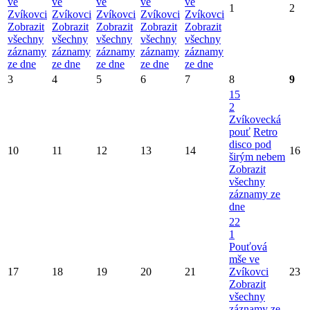
ve
ve
ve
ve
ve
1
2
Zvíkovci
Zvíkovci
Zvíkovci
Zvíkovci
Zvíkovci
Zobrazit
Zobrazit
Zobrazit
Zobrazit
Zobrazit
všechny
všechny
všechny
všechny
všechny
záznamy
záznamy
záznamy
záznamy
záznamy
ze dne
ze dne
ze dne
ze dne
ze dne
3
4
5
6
7
8
9
15
2
Zvíkovecká
pouť
Retro
disco pod
10
11
12
13
14
16
širým nebem
Zobrazit
všechny
záznamy ze
dne
22
1
Pouťová
mše ve
17
18
19
20
21
Zvíkovci
23
Zobrazit
všechny
záznamy ze