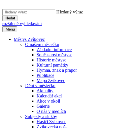
Hledaný výraz
Hledat
rozšířené vyhledávání
Menu
Městys Zvíkovec
O našem městečku
Základní informace
Současnost městyse
Historie městyse
Kulturní památky
Hymna, znak a prapor
Publikace
Mapa Zvíkovec
Dění v městečku
Aktuality
Kalendář akcí
Akce v okolí
Galerie
O nás v mediích
Subjekty a služby
Hasiči Zvíkovec
Zvíkovecká pošta