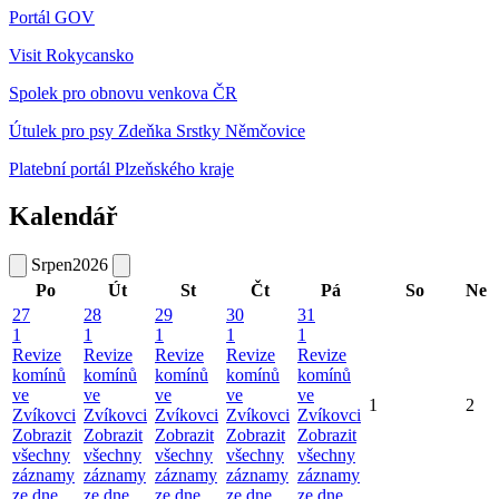
Portál GOV
Visit Rokycansko
Spolek pro obnovu venkova ČR
Útulek pro psy Zdeňka Srstky Němčovice
Platební portál Plzeňského kraje
Kalendář
Srpen
2026
Po
Út
St
Čt
Pá
So
Ne
27
28
29
30
31
1
1
1
1
1
Revize
Revize
Revize
Revize
Revize
komínů
komínů
komínů
komínů
komínů
ve
ve
ve
ve
ve
1
2
Zvíkovci
Zvíkovci
Zvíkovci
Zvíkovci
Zvíkovci
Zobrazit
Zobrazit
Zobrazit
Zobrazit
Zobrazit
všechny
všechny
všechny
všechny
všechny
záznamy
záznamy
záznamy
záznamy
záznamy
ze dne
ze dne
ze dne
ze dne
ze dne