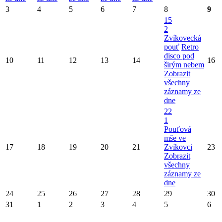
3
4
5
6
7
8
9
15
2
Zvíkovecká
pouť
Retro
disco pod
10
11
12
13
14
16
širým nebem
Zobrazit
všechny
záznamy ze
dne
22
1
Pouťová
mše ve
17
18
19
20
21
Zvíkovci
23
Zobrazit
všechny
záznamy ze
dne
24
25
26
27
28
29
30
31
1
2
3
4
5
6