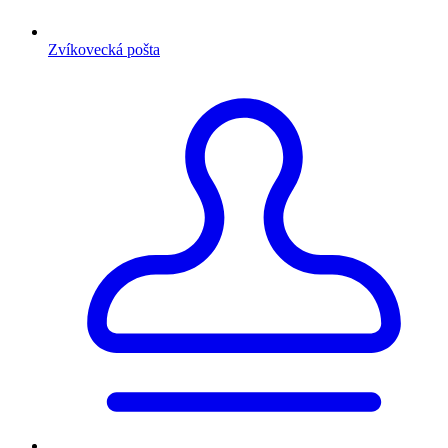
Zvíkovecká pošta