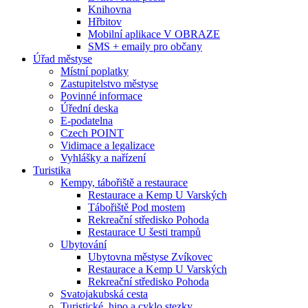
Knihovna
Hřbitov
Mobilní aplikace V OBRAZE
SMS + emaily pro občany
Úřad městyse
Místní poplatky
Zastupitelstvo městyse
Povinné informace
Úřední deska
E-podatelna
Czech POINT
Vidimace a legalizace
Vyhlášky a nařízení
Turistika
Kempy, tábořiště a restaurace
Restaurace a Kemp U Varských
Tábořiště Pod mostem
Rekreační středisko Pohoda
Restaurace U šesti trampů
Ubytování
Ubytovna městyse Zvíkovec
Restaurace a Kemp U Varských
Rekreační středisko Pohoda
Svatojakubská cesta
Turistické, hipo a cyklo stezky