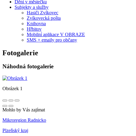
Dění v městečku
Subjekty a služby
Hasiči Zvíkovec
Zvíkovecká pošta
Knihovna
Hřbitov
Mobilní aplikace V OBRAZE
SMS + emaily pro občany
Fotogalerie
Náhodná fotogalerie
Obrázek 1
Mohlo by Vás zajímat
Mikroregion Radnicko
Plzeňský kraj