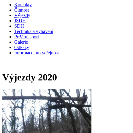
Kontakty
Činnost
Výjezdy
JSDH
SDH
Technika a vybavení
Požární sport
Galerie
Odkazy
Informace pro veřejnost
Výjezdy 2020