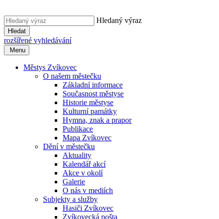
Hledaný výraz
Hledat
rozšířené vyhledávání
Menu
Městys Zvíkovec
O našem městečku
Základní informace
Současnost městyse
Historie městyse
Kulturní památky
Hymna, znak a prapor
Publikace
Mapa Zvíkovec
Dění v městečku
Aktuality
Kalendář akcí
Akce v okolí
Galerie
O nás v mediích
Subjekty a služby
Hasiči Zvíkovec
Zvíkovecká pošta