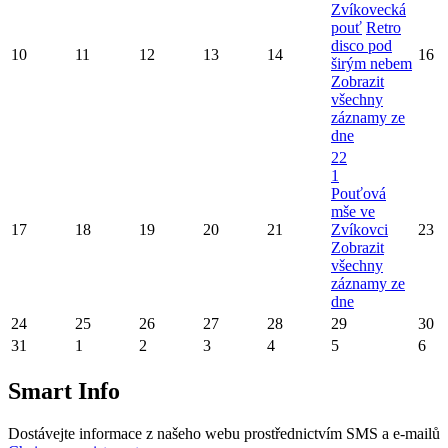
Zvíkovecká
pouť
Retro
disco pod
10
11
12
13
14
16
širým nebem
Zobrazit
všechny
záznamy ze
dne
22
1
Pouťová
mše ve
17
18
19
20
21
Zvíkovci
23
Zobrazit
všechny
záznamy ze
dne
24
25
26
27
28
29
30
31
1
2
3
4
5
6
Smart Info
Dostávejte informace z našeho webu prostřednictvím SMS a e-mailů