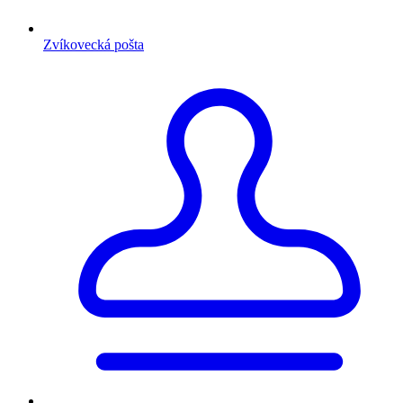
Zvíkovecká pošta