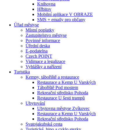
Knihovna
Hřbitov
Mobilní aplikace V OBRAZE
SMS + emaily pro občany
Úřad městyse
Místní poplatky
Zastupitelstvo městyse
Povinné informace
Úřední deska
E-podatelna
Czech POINT
Vidimace a legalizace
Vyhlášky a nařízení
Turistika
Kempy, tábořiště a restaurace
Restaurace a Kemp U Varských
Tábořiště Pod mostem
Rekreační středisko Pohoda
Restaurace U šesti trampů
Ubytování
Ubytovna městyse Zvíkovec
Restaurace a Kemp U Varských
Rekreační středisko Pohoda
Svatojakubská cesta
Turistické, hipo a cyklo stezky