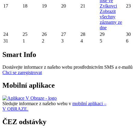
mše ve
17
18
19
20
21
Zvíkovci
23
Zobrazit
všechny
záznamy ze
dne
24
25
26
27
28
29
30
31
1
2
3
4
5
6
Smart Info
Dostávejte informace z našeho webu prostřednictvím SMS a e-mailů
Chci se zaregistrovat
Mobilní aplikace
Sledujte informace z našeho webu v
mobilní aplikaci –
V OBRAZE.
ČEZ odstávky