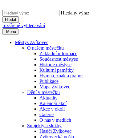
Hledaný výraz
Hledat
rozšířené vyhledávání
Menu
Městys Zvíkovec
O našem městečku
Základní informace
Současnost městyse
Historie městyse
Kulturní památky
Hymna, znak a prapor
Publikace
Mapa Zvíkovec
Dění v městečku
Aktuality
Kalendář akcí
Akce v okolí
Galerie
O nás v mediích
Subjekty a služby
Hasiči Zvíkovec
Zvíkovecká pošta