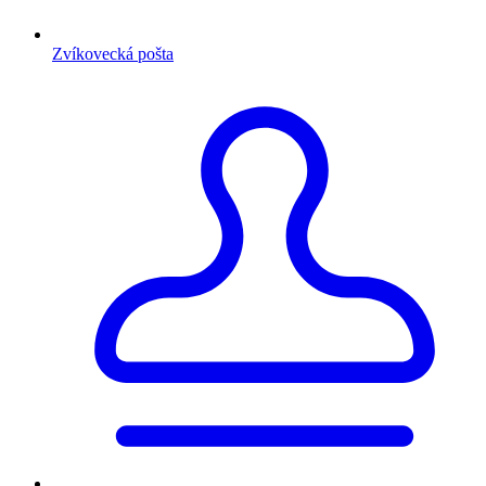
Zvíkovecká pošta