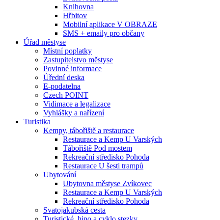
Knihovna
Hřbitov
Mobilní aplikace V OBRAZE
SMS + emaily pro občany
Úřad městyse
Místní poplatky
Zastupitelstvo městyse
Povinné informace
Úřední deska
E-podatelna
Czech POINT
Vidimace a legalizace
Vyhlášky a nařízení
Turistika
Kempy, tábořiště a restaurace
Restaurace a Kemp U Varských
Tábořiště Pod mostem
Rekreační středisko Pohoda
Restaurace U šesti trampů
Ubytování
Ubytovna městyse Zvíkovec
Restaurace a Kemp U Varských
Rekreační středisko Pohoda
Svatojakubská cesta
Turistické, hipo a cyklo stezky