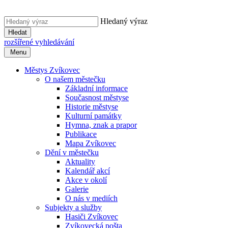
Hledaný výraz
Hledat
rozšířené vyhledávání
Menu
Městys Zvíkovec
O našem městečku
Základní informace
Současnost městyse
Historie městyse
Kulturní památky
Hymna, znak a prapor
Publikace
Mapa Zvíkovec
Dění v městečku
Aktuality
Kalendář akcí
Akce v okolí
Galerie
O nás v mediích
Subjekty a služby
Hasiči Zvíkovec
Zvíkovecká pošta