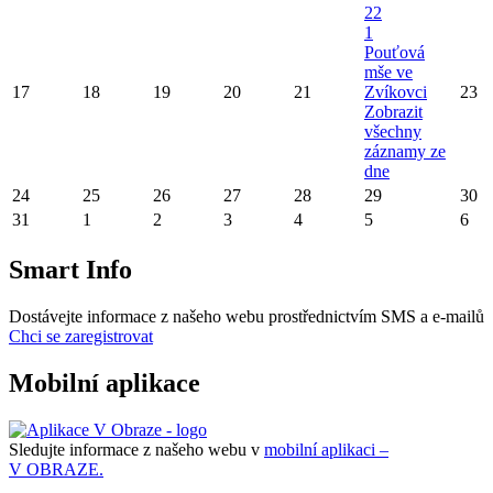
22
1
Pouťová
mše ve
17
18
19
20
21
Zvíkovci
23
Zobrazit
všechny
záznamy ze
dne
24
25
26
27
28
29
30
31
1
2
3
4
5
6
Smart Info
Dostávejte informace z našeho webu prostřednictvím SMS a e-mailů
Chci se zaregistrovat
Mobilní aplikace
Sledujte informace z našeho webu v
mobilní aplikaci –
V OBRAZE.