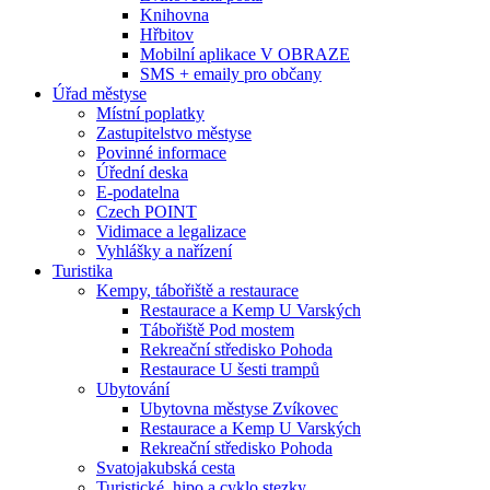
Knihovna
Hřbitov
Mobilní aplikace V OBRAZE
SMS + emaily pro občany
Úřad městyse
Místní poplatky
Zastupitelstvo městyse
Povinné informace
Úřední deska
E-podatelna
Czech POINT
Vidimace a legalizace
Vyhlášky a nařízení
Turistika
Kempy, tábořiště a restaurace
Restaurace a Kemp U Varských
Tábořiště Pod mostem
Rekreační středisko Pohoda
Restaurace U šesti trampů
Ubytování
Ubytovna městyse Zvíkovec
Restaurace a Kemp U Varských
Rekreační středisko Pohoda
Svatojakubská cesta
Turistické, hipo a cyklo stezky