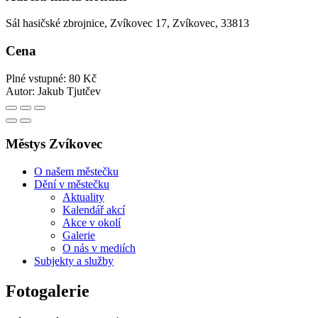
Sál hasičské zbrojnice, Zvíkovec 17, Zvíkovec, 33813
Cena
Plné vstupné: 80 Kč
Autor:
Jakub Tjutčev
Městys Zvíkovec
O našem městečku
Dění v městečku
Aktuality
Kalendář akcí
Akce v okolí
Galerie
O nás v mediích
Subjekty a služby
Fotogalerie