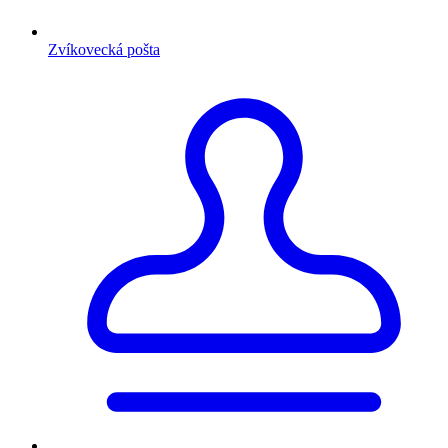
Zvíkovecká pošta