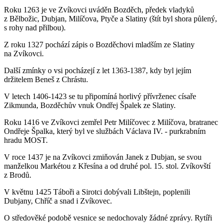
Roku 1263 je ve Zvíkovci uváděn Bozděch, předek vladyků
z Bělbožic, Dubjan, Milíčova, Ptyče a Slatiny (štít byl shora půlený,
s rohy nad přilbou).
Z roku 1327 pochází zápis o Bozděchovi mladším ze Slatiny
na Zvíkovci.
Další zmínky o vsi pocházejí z let 1363-1387, kdy byl jejím
držitelem Beneš z Chrástu.
V letech 1406-1423 se tu připomíná horlivý přívrženec císaře
Zikmunda, Bozděchův vnuk Ondřej Špalek ze Slatiny.
Roku 1416 ve Zvíkovci zemřel Petr Milíčovec z Milíčova, bratranec
Ondřeje Špalka, který byl ve službách Václava IV. - purkrabním
hradu MOST.
V roce 1437 je na Zvíkovci zmiňován Janek z Dubjan, se svou
manželkou Markétou z Křesína a od druhé pol. 15. stol. Zvíkovští
z Brodů.
V květnu 1425 Táboři a Sirotci dobývali Libštejn, poplenili
Dubjany, Chříč a snad i Zvíkovec.
O středověké podobě vesnice se nedochovaly žádné zprávy. Rytíři