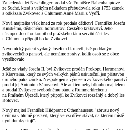
Za jedenáct let Neschlinger prodal vše Františce Rabenhauptové
ze Suché, která s velkým nákladem přebudovala roku 1753 zámek
a odkázala Zvíkovec s Chlumem Anně Marii z Vydří.
Nová majitelka však hned za rok prodala dědictví Františku Josefu
Kinskému, dědičnému hofmistrovi Českého království. Jeho
nástupce Josef odkoupil od pražského řádu servitů část lesa
u Chlumu a připojil ho ke Zvíkovci.
Nevolnický patent vydaný Josefem II. ulevil jistě poddaným
zvíkoveckého panství, ale nemáme zprávy, kolik osob se z obce
vystěhovalo.
Ještě za vlády Josefa II. byl Zvíkovec prodán Prokopu Hartmanovi
z Klarsteina, který ze svých velkých plánů uskutečnil jen přístavbu
druhého patra zámku. Nespokojen s výnosem zvíkoveckého panství
prodal jej Antonínu Sánovcovi. Ale ani ten nebyl dlouho majitelem
a prodal Zvíkovec svobodnému pánu z Rummerkirchenu
na Prašném Újezdě, který připojil ke Zvíkovci rozsáhlý a dobrý les
Bolovec.
Nový majitel František Hildprant z Othenhausenu "zbrusu nový
dvůr na Chlumě postavil, který ve vsi dříve stával, na kterém místě
nyní domky stojí".