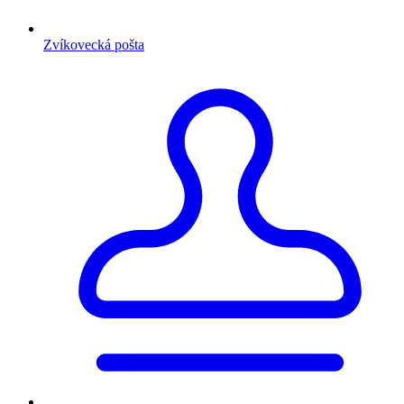
Zvíkovecká pošta