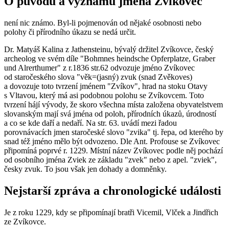
O původu a významu jména Zvíkovec
není nic známo. Byl-li pojmenován od nějaké osobnosti nebo
polohy či přírodního úkazu se nedá určit.
Dr. Matyáš Kalina z Jathensteinu, bývalý držitel Zvíkovce, český
archeolog ve svém díle "Bohmnes heindsche Opferplatze, Graber
und Alrerthumer" z r.1836 str.62 odvozuje jméno Zvíkovec
od staročeského slova "věk=(jasný) zvuk (snad Zvěkoves)
a dovozuje toto tvrzení jménem "Zvíkov", hrad na stoku Otavy
s Vltavou, který má asi podobnou polohu se Zvíkovcem. Toto
tvrzení hájí vývody, že skoro všechna místa založena obyvatelstvem
slovanským mají svá jména od poloh, přírodních úkazů, úrodností
a co se kde daří a nedaří. Na str. 63. uvádí mezi řadou
porovnávacích jmen staročeské slovo "zvika" tj. řepa, od kterého by
snad též jméno mělo být odvozeno. Dle Ant. Profouse se Zvíkovec
připomíná poprvé r. 1229. Místní název Zvíkovec podle něj pochází
od osobního jména Zviek ze základu "zvek" nebo z apel. "zviek",
česky zvuk. To jsou však jen dohady a domněnky.
Nejstarší zpráva a chronologické události
Je z roku 1229, kdy se připomínají bratři Vicemil, Vlček a Jindřich
ze Zvíkovce.