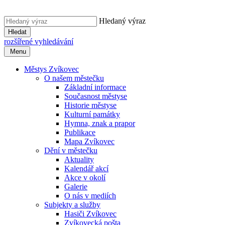
Hledaný výraz
Hledat
rozšířené vyhledávání
Menu
Městys Zvíkovec
O našem městečku
Základní informace
Současnost městyse
Historie městyse
Kulturní památky
Hymna, znak a prapor
Publikace
Mapa Zvíkovec
Dění v městečku
Aktuality
Kalendář akcí
Akce v okolí
Galerie
O nás v mediích
Subjekty a služby
Hasiči Zvíkovec
Zvíkovecká pošta