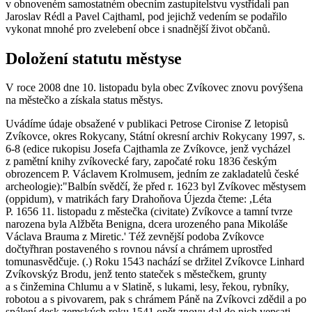
v obnoveném samostatném obecním zastupitelstvu vystřídali pan
Jaroslav Rédl a Pavel Cajthaml, pod jejichž vedením se podařilo
vykonat mnohé pro zvelebení obce i snadnější život občanů.
Doložení statutu městyse
V roce 2008 dne 10. listopadu byla obec Zvíkovec znovu povýšena
na městečko a získala status městys.
Uvádíme údaje obsažené v publikaci Petrose Cironise Z letopisů
Zvíkovce, okres Rokycany, Státní okresní archiv Rokycany 1997, s.
6-8 (edice rukopisu Josefa Cajthamla ze Zvíkovce, jenž vycházel
z pamětní knihy zvíkovecké fary, započaté roku 1836 českým
obrozencem P. Václavem Krolmusem, jedním ze zakladatelů české
archeologie):"Balbín svědčí, že před r. 1623 byl Zvíkovec městysem
(oppidum), v matrikách fary Drahoňova Újezda čteme: ,Léta
P. 1656 11. listopadu z městečka (civitate) Zvíkovce a tamní tvrze
narozena byla Alžběta Benigna, dcera urozeného pana Mikoláše
Václava Brauma z Miretic.' Též zevnější podoba Zvíkovce
dočtyřhran postaveného s rovnou návsí a chrámem uprostřed
tomunasvědčuje. (.) Roku 1543 nachází se držitel Zvíkovce Linhard
Zvíkovskýz Brodu, jenž tento stateček s městečkem, grunty
a s činžemina Chlumu a v Slatině, s lukami, lesy, řekou, rybníky,
robotou a s pivovarem, pak s chrámem Páně na Zvíkovci zdědil a po
spálení desk zemských roku 1541 opět znovu dal do nich vepsati