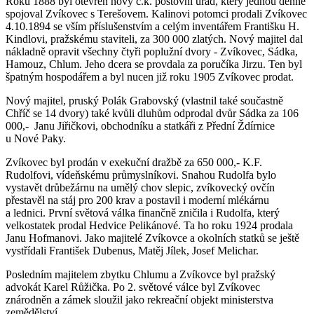
Roku 1888 byl otevřen nový c.k. poštovní úřad, který jednou denně
spojoval Zvíkovec s Terešovem. Kalinovi potomci prodali Zvíkovec
4.10.1894 se vším příslušenstvím a celým inventářem Františku H.
Kindlovi, pražskému staviteli, za 300 000 zlatých. Nový majitel dal
nákladně opravit všechny čtyři poplužní dvory - Zvíkovec, Sádka,
Hamouz, Chlum. Jeho dcera se provdala za poručíka Jirzu. Ten byl
špatným hospodářem a byl nucen již roku 1905 Zvíkovec prodat.
Nový majitel, pruský Polák Grabovský (vlastnil také součastně
Chříč se 14 dvory) také kvůli dluhům odprodal dvůr Sádka za 106
000,- Janu Jiřičkovi, obchodníku a statkáři z Přední Ždírnice
u Nové Paky.
Zvíkovec byl prodán v exekuční dražbě za 650 000,- K.F.
Rudolfovi, vídeňskému průmyslníkovi. Snahou Rudolfa bylo
vystavět drůbežárnu na umělý chov slepic, zvíkovecký ovčín
přestavěl na stáj pro 200 krav a postavil i moderní mlékárnu
a lednici. První světová válka finančně zničila i Rudolfa, který
velkostatek prodal Hedvice Pelikánové. Ta ho roku 1924 prodala
Janu Hofmanovi. Jako majitelé Zvíkovce a okolních statků se ještě
vystřídali František Dubenus, Matěj Jílek, Josef Melichar.
Posledním majitelem zbytku Chlumu a Zvíkovce byl pražský
advokát Karel Růžička. Po 2. světové válce byl Zvíkovec
znárodněn a zámek sloužil jako rekreační objekt ministerstva
zemědělství.