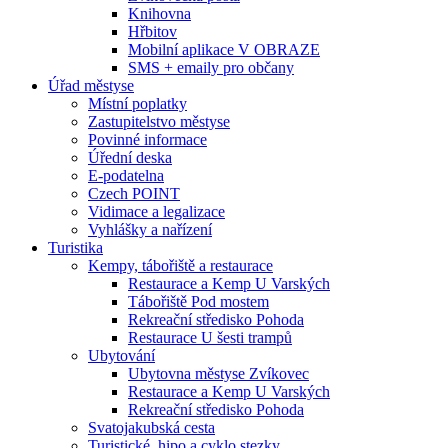
Knihovna
Hřbitov
Mobilní aplikace V OBRAZE
SMS + emaily pro občany
Úřad městyse
Místní poplatky
Zastupitelstvo městyse
Povinné informace
Úřední deska
E-podatelna
Czech POINT
Vidimace a legalizace
Vyhlášky a nařízení
Turistika
Kempy, tábořiště a restaurace
Restaurace a Kemp U Varských
Tábořiště Pod mostem
Rekreační středisko Pohoda
Restaurace U šesti trampů
Ubytování
Ubytovna městyse Zvíkovec
Restaurace a Kemp U Varských
Rekreační středisko Pohoda
Svatojakubská cesta
Turistické, hipo a cyklo stezky