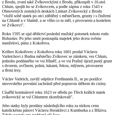
z Brodu, zvaní také Zvíkoveckými z Brodu, přikoupili v 16.stol.
Chlum, spojili ho se Zvíkovcem, a podle zápisu z roku 1543 v
Obnovených zemských deskách Linhart Zvíkovecký z Brodu
"vložil sobě statek po otci zděděný s městečkem, grunty i s činžemi
na Chlumě a v Slatině, a se vším co tu měl, s pivovarem a kostelem
ve Zvíkovci".
Roku 1595 se ujal dědictví poslední mužský potomek tohoto rodu
Bohuslav. Po jeho smrti postoupila majetek jeho dcera svému
manželovi, pánu z Kokořova.
Krištov Kokořovec z Kokořova roku 1601 prodal Václavu
Varleichovi z Budna městečko Zvíkovec se zámkem, ves Chlum,
jednoho poddaného ve vsi Hliněč, a ve vsi Prašný újezd pustý grunt
s dvorem, ovčínem, polmi, lukami, řekou, mlýnem, pivovarem
a třemi lesy.
Václav Varleich, zavilý odpůrce Ferdinanda II., se po porážce
stavovského povstání zachránil před popravou útěkem do ciziny.
Císařští komisárové roku 1623 ve středu po Třech králích statek
zvíkovecký se vsí Chlumem zkonfiskovali".
Jeho statky byly prodány následujícího roku za nízkou cenu
katolickému pánovi Václavu Heraklivci z Kumburka a z Blíziva.
Tehdy nastaly pro poddané zlé časy.