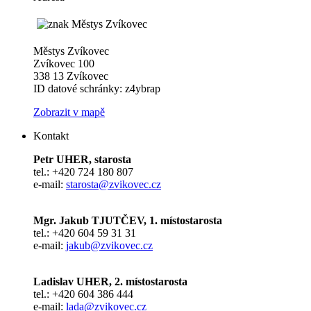
Městys Zvíkovec
Zvíkovec 100
338 13 Zvíkovec
ID datové schránky: z4ybrap
Zobrazit v mapě
Kontakt
Petr UHER, starosta
tel.: +420 724 180 807
e-mail:
starosta@zvikovec.cz
Mgr. Jakub TJUTČEV, 1. místostarosta
tel.: +420 604 59 31 31
e-mail:
jakub@zvikovec.cz
Ladislav UHER, 2. místostarosta
tel.: +420 604 386 444
e-mail:
lada@zvikovec.cz