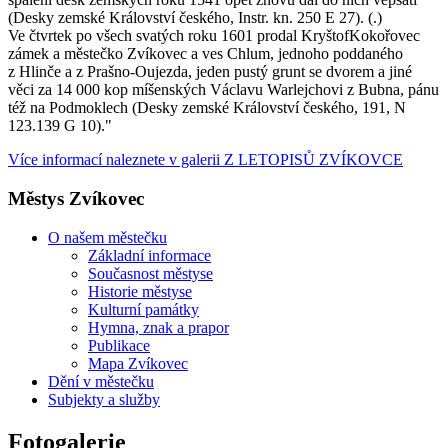
(Desky zemské Království českého, Instr. kn. 250 E 27). (.)
Ve čtvrtek po všech svatých roku 1601 prodal KryštofKokořovec
zámek a městečko Zvíkovec a ves Chlum, jednoho poddaného
z Hlinče a z Prašno-Oujezda, jeden pustý grunt se dvorem a jiné
věci za 14 000 kop míšenských Václavu Warlejchovi z Bubna, pánu
též na Podmoklech (Desky zemské Království českého, 191, N
123.139 G 10)."
Více informací naleznete v galerii Z LETOPISŮ ZVÍKOVCE
Městys Zvíkovec
O našem městečku
Základní informace
Současnost městyse
Historie městyse
Kulturní památky
Hymna, znak a prapor
Publikace
Mapa Zvíkovec
Dění v městečku
Subjekty a služby
Fotogalerie