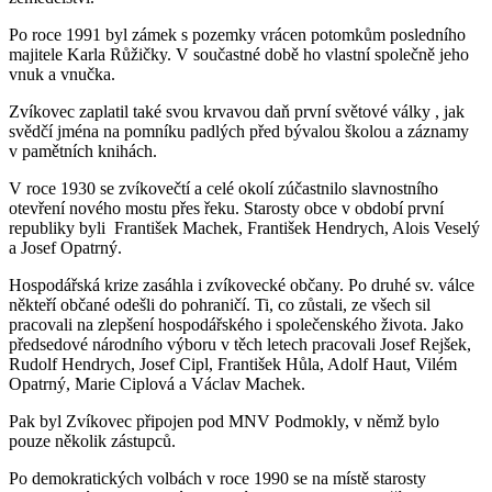
Po roce 1991 byl zámek s pozemky vrácen potomkům posledního
majitele Karla Růžičky. V součastné době ho vlastní společně jeho
vnuk a vnučka.
Zvíkovec zaplatil také svou krvavou daň první světové války , jak
svědčí jména na pomníku padlých před bývalou školou a záznamy
v pamětních knihách.
V roce 1930 se zvíkovečtí a celé okolí zúčastnilo slavnostního
otevření nového mostu přes řeku. Starosty obce v období první
republiky byli František Machek, František Hendrych, Alois Veselý
a Josef Opatrný.
Hospodářská krize zasáhla i zvíkovecké občany. Po druhé sv. válce
někteří občané odešli do pohraničí. Ti, co zůstali, ze všech sil
pracovali na zlepšení hospodářského i společenského života. Jako
předsedové národního výboru v těch letech pracovali Josef Rejšek,
Rudolf Hendrych, Josef Cipl, František Hůla, Adolf Haut, Vilém
Opatrný, Marie Ciplová a Václav Machek.
Pak byl Zvíkovec připojen pod MNV Podmokly, v němž bylo
pouze několik zástupců.
Po demokratických volbách v roce 1990 se na místě starosty