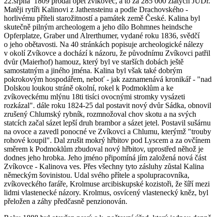
22.srpna 1809 prodal opět zvíkovec, a to za 285 000 zlatých JUDr.
Matěji rytíři Kalinovi z Jathensteinu a podle Drachovského -
horlivému příteli starožitností a památek země České. Kalina byl
skutečně pilným archeologem a jeho dílo Bohmnes heindsche
Opferplatze, Graber und Alrerthumer, vydané roku 1836, svědčí
o jeho obětavosti. Na 40 stránkách popisuje archeologické nálezy
v okolí Zvíkovce a dochází k názoru, že původnímu Zvíkovci patřil
dvůr (Maierhof) hamouz, který byl ve starších dobách ještě
samostatným a jiného jména. Kalina byl však také dobrým
pokrokovým hospodářem, neboť - jak zaznamenává kronikář - "nad
Dolskou loukou stráně okolní, rokel k Podmoklům a ke
zvíkoveckému mlýnu 18ti tisíci ovocnými stromky vysázeti
rozkázal". dále roku 1824-25 dal postavit nový dvůr Sádka, obnovil
zrušený Chlumský rybník, rozmnožoval chov skotu a na svých
statcích začal sázet lepší druh brambor a sázet jetel. Postavil sušárnu
na ovoce a zavedl ponocné ve Zvíkovci a Chlumu, kterýmž "trouby
rohové koupil". Dal zrušit mokrý hřbitov pod Lyscem a za ovčínem
směrem k Podmoklům zbudoval nový hřbitov, uprostřed něhož je
dodnes jeho hrobka. Jeho jméno připomíná jím založená nová část
Zvíkovce - Kalinova ves. Přes všechny tyto zásluhy zůstal Kalina
německým šovinistou. Udal svého přítele a spolupracovníka,
zvíkoveckého faráře, Krolmuse arcibiskupské kozistoři, že šíří mezi
lidmi vlastenecké názory. Krolmus, osvícený vlastenecký kněz, byl
přeložen a záhy předčasně penzionován.