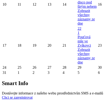
disco pod
10
11
12
13
14
16
širým nebem
Zobrazit
všechny
záznamy ze
dne
22
1
Pouťová
mše ve
17
18
19
20
21
Zvíkovci
23
Zobrazit
všechny
záznamy ze
dne
24
25
26
27
28
29
30
31
1
2
3
4
5
6
Smart Info
Dostávejte informace z našeho webu prostřednictvím SMS a e-mailů
Chci se zaregistrovat