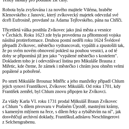
Robota byla zvyšována i za nového majitele Viléma, hraběte
Klenovského z Janovic, který zvíkovecký majetek odevzdal své
dceři Eufrosině, provdané za Adama Tejřovského, pána na Chříči.
Třicetiletá válka
postihla Zvíkovec jako jiná města a vesnice
v Čechách. Roku 1623 zde byla provedena za přítomnosti vojska
násilná protireformace. Druhou postní neděli roku 1624 Švédové
přepadli Zvíkovec, městečko vydrancovali, vypálili a zpustošili tak,
že po svém novém obnovení poklesl na pouhou vesnici, a od té
doby se připomíná již jen jako "vypálené městečko s kostelem".
Dokladem toho je i odevzdávací listina pro Mikuláše Brauna z
Miřetic, kde čteme, že zámek i městečko i chrám jsou ohněm velmi
popálené a pobořené.
Po smrti Mikuláše Brounaz Mitěřic a jeho manželky připadl Chlum
jejich synovi Františkovi, Zvíkovec Mikuláši. Od roku 1701, kdy
František zemřel, byl Chlum znovu připojen ke Zvíkovci.
Za vlády Karla VI. roku 1731 prodal Milkuláš Braun Zvíkovec
a Chlum "s dílem pivovaru v Prašném Újezdě, mastnými krámy,
s kameným mlýnem na řece, s dílem řeky a rybářstvím na ní", jak
dosvědčují archivní doklady, FrantiškuLadislavu Neschlingerovi
z Selchengrabenu.