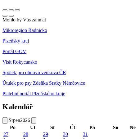
Mohlo by Vás zajímat
Mikroregion Radnicko
Plzeňský kraj
Portál GOV
Visit Rokycansko
Spolek pro obnovu venkova ČR
Útulek pro psy Zdeňka Srstky Němčovice
Platební portál Plzeňského kraje
Kalendář
Srpen
2026
Po
Út
St
Čt
Pá
So
Ne
27
28
29
30
31