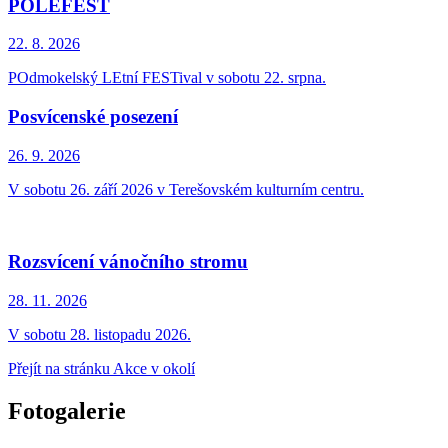
POLEFEST
22. 8.
2026
POdmokelský LEtní FESTival v sobotu 22. srpna.
Posvícenské posezení
26. 9.
2026
V sobotu 26. září 2026 v Terešovském kulturním centru.
Rozsvícení vánočního stromu
28. 11.
2026
V sobotu 28. listopadu 2026.
Přejít na stránku Akce v okolí
Fotogalerie