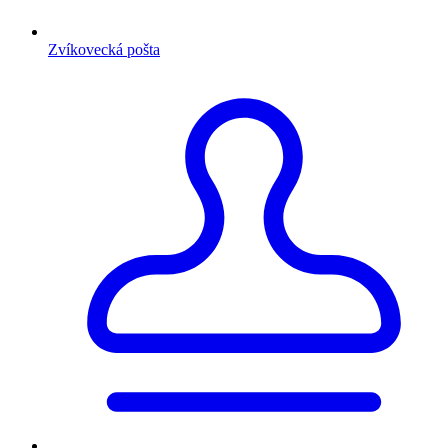
Zvíkovecká pošta