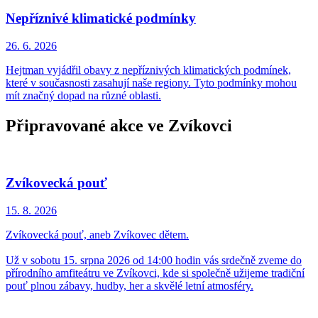
Nepříznivé klimatické podmínky
26. 6.
2026
Hejtman vyjádřil obavy z nepříznivých klimatických podmínek,
které v současnosti zasahují naše regiony. Tyto podmínky mohou
mít značný dopad na různé oblasti.
Připravované akce ve Zvíkovci
Zvíkovecká pouť
15. 8.
2026
Zvíkovecká pouť, aneb Zvíkovec dětem.
Už v sobotu 15. srpna 2026 od 14:00 hodin vás srdečně zveme do
přírodního amfiteátru ve Zvíkovci, kde si společně užijeme tradiční
pouť plnou zábavy, hudby, her a skvělé letní atmosféry.