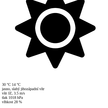
30 °C
14 °C
jasno, slabý jihozápadní vítr
vítr
JZ
,
3.5 m/s
tlak
1018 hPa
vlhkost
28 %