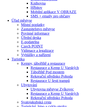
Knihovna
Hřbitov
Mobilní aplikace V OBRAZE
SMS + emaily pro občany
Úřad městyse
Místní poplatky
Zastupitelstvo městyse
Povinné informace
Úřední deska
E-podatelna
Czech POINT
Vidimace a legalizace
Vyhlášky a nařízení
Turistika
Kempy, tábořiště a restaurace
Restaurace a Kemp U Varských
Tábořiště Pod mostem
Rekreační středisko Pohoda
Restaurace U šesti trampů
Ubytování
Ubytovna městyse Zvíkovec
Restaurace a Kemp U Varských
Rekreační středisko Pohoda
Svatojakubská cesta
Turistické, hipo a cyklo stezky