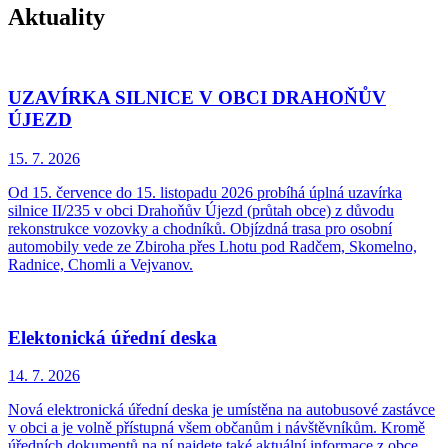
Aktuality
UZAVÍRKA SILNICE V OBCI DRAHOŇŮV
ÚJEZD
15. 7.
2026
Od 15. července do 15. listopadu 2026 probíhá úplná uzavírka
silnice II/235 v obci Drahoňův Újezd (průtah obce) z důvodu
rekonstrukce vozovky a chodníků. Objízdná trasa pro osobní
automobily vede ze Zbiroha přes Lhotu pod Radčem, Skomelno,
Radnice, Chomli a Vejvanov.
Elektonická úřední deska
14. 7.
2026
Nová elektronická úřední deska je umístěna na autobusové zastávce
v obci a je volně přístupná všem občanům i návštěvníkům. Kromě
úředních dokumentů na ní najdete také aktuální informace z obce,