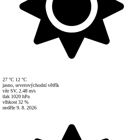
27 °C
12 °C
jasno, severovýchodní větřík
vítr
SV
,
2.48 m/s
tlak
1020 hPa
vlhkost
32 %
neděle 9. 8. 2026