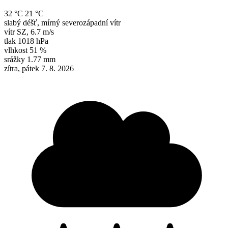
32 °C
21 °C
slabý déšť, mírný severozápadní vítr
vítr
SZ
,
6.7 m/s
tlak
1018 hPa
vlhkost
51 %
srážky
1.77 mm
zítra, pátek 7. 8. 2026