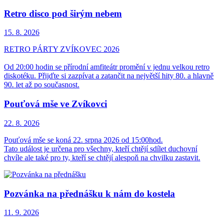
Retro disco pod širým nebem
15. 8.
2026
RETRO PÁRTY ZVÍKOVEC 2026
Od 20:00 hodin se přírodní amfiteátr promění v jednu velkou retro
diskotéku. Přijďte si zazpívat a zatančit na největší hity 80. a hlavně
90. let až po současnost.
Pouťová mše ve Zvíkovci
22. 8.
2026
Pouťová mše se koná 22. srpna 2026 od 15:00hod.
Tato událost je určena pro všechny, kteří chtějí sdílet duchovní
chvíle ale také pro ty, kteří se chtějí alespoň na chvilku zastavit.
Pozvánka na přednášku k nám do kostela
11. 9.
2026