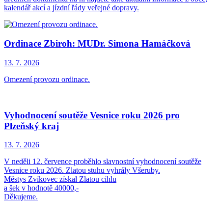
kalendář akcí a jízdní řády veřejné dopravy.
Ordinace Zbiroh: MUDr. Simona Hamáčková
13. 7.
2026
Omezení provozu ordinace.
Vyhodnocení soutěže Vesnice roku 2026 pro
Plzeňský kraj
13. 7.
2026
V neděli 12. července proběhlo slavnostní vyhodnocení soutěže
Vesnice roku 2026. Zlatou stuhu vyhrály Všeruby.
Městys Zvíkovec získal Zlatou cihlu
a šek v hodnotě 40000,-
Děkujeme.