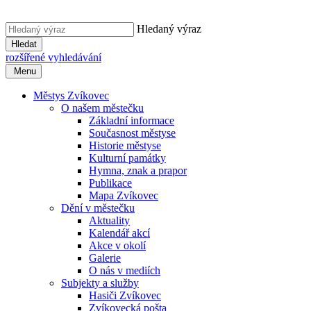
Hledaný výraz
Hledat
rozšířené vyhledávání
Menu
Městys Zvíkovec
O našem městečku
Základní informace
Současnost městyse
Historie městyse
Kulturní památky
Hymna, znak a prapor
Publikace
Mapa Zvíkovec
Dění v městečku
Aktuality
Kalendář akcí
Akce v okolí
Galerie
O nás v mediích
Subjekty a služby
Hasiči Zvíkovec
Zvíkovecká pošta