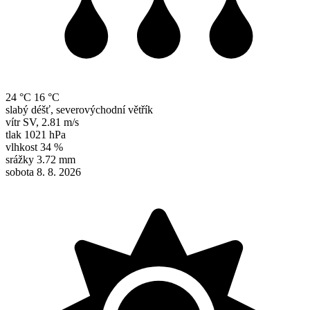
24 °C
16 °C
slabý déšť, severovýchodní větřík
vítr
SV
,
2.81 m/s
tlak
1021 hPa
vlhkost
34 %
srážky
3.72 mm
sobota 8. 8. 2026