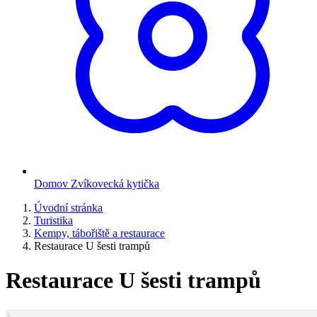
Domov Zvíkovecká kytička
Úvodní stránka
Turistika
Kempy, tábořiště a restaurace
Restaurace U šesti trampů
Restaurace U šesti trampů