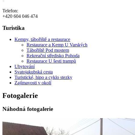
Telefon:
+420 604 046 474
Turistika
Kempy, tábořiště a restaurace
Restaurace a Kemp U Varských
Tábořiště Pod mostem
Rekreační středisko Pohoda
Restaurace U šesti trampů
Ubytování
Svatojakubská cesta
Turistické, hipo a cyklo stezky
Zajímavosti v okolí
Fotogalerie
Náhodná fotogalerie