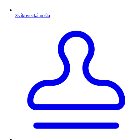
Zvíkovecká pošta