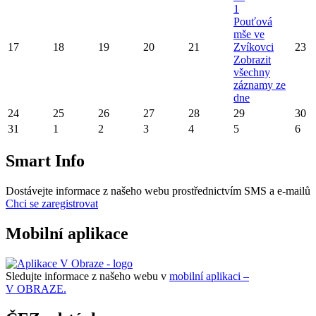
1
Pouťová
mše ve
17
18
19
20
21
Zvíkovci
23
Zobrazit
všechny
záznamy ze
dne
24
25
26
27
28
29
30
31
1
2
3
4
5
6
Smart Info
Dostávejte informace z našeho webu prostřednictvím SMS a e-mailů
Chci se zaregistrovat
Mobilní aplikace
Sledujte informace z našeho webu v
mobilní aplikaci –
V OBRAZE.