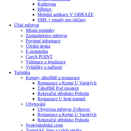
Knihovna
Hřbitov
Mobilní aplikace V OBRAZE
SMS + emaily pro občany
Úřad městyse
Místní poplatky
Zastupitelstvo městyse
Povinné informace
Úřední deska
E-podatelna
Czech POINT
Vidimace a legalizace
Vyhlášky a nařízení
Turistika
Kempy, tábořiště a restaurace
Restaurace a Kemp U Varských
Tábořiště Pod mostem
Rekreační středisko Pohoda
Restaurace U šesti trampů
Ubytování
Ubytovna městyse Zvíkovec
Restaurace a Kemp U Varských
Rekreační středisko Pohoda
Svatojakubská cesta
Turistické, hipo a cyklo stezky