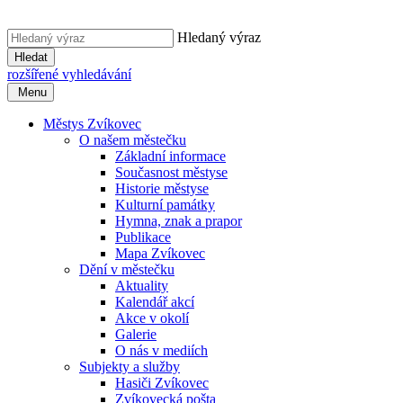
Hledaný výraz
Hledat
rozšířené vyhledávání
Menu
Městys Zvíkovec
O našem městečku
Základní informace
Současnost městyse
Historie městyse
Kulturní památky
Hymna, znak a prapor
Publikace
Mapa Zvíkovec
Dění v městečku
Aktuality
Kalendář akcí
Akce v okolí
Galerie
O nás v mediích
Subjekty a služby
Hasiči Zvíkovec
Zvíkovecká pošta