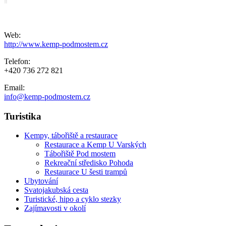
Web:
http://www.kemp-podmostem.cz
Telefon:
+420 736 272 821
Email:
info@kemp-podmostem.cz
Turistika
Kempy, tábořiště a restaurace
Restaurace a Kemp U Varských
Tábořiště Pod mostem
Rekreační středisko Pohoda
Restaurace U šesti trampů
Ubytování
Svatojakubská cesta
Turistické, hipo a cyklo stezky
Zajímavosti v okolí