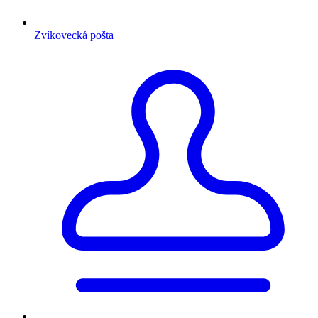
Zvíkovecká pošta