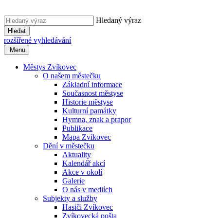
Hledaný výraz
Hledat
rozšířené vyhledávání
Menu
Městys Zvíkovec
O našem městečku
Základní informace
Současnost městyse
Historie městyse
Kulturní památky
Hymna, znak a prapor
Publikace
Mapa Zvíkovec
Dění v městečku
Aktuality
Kalendář akcí
Akce v okolí
Galerie
O nás v mediích
Subjekty a služby
Hasiči Zvíkovec
Zvíkovecká pošta