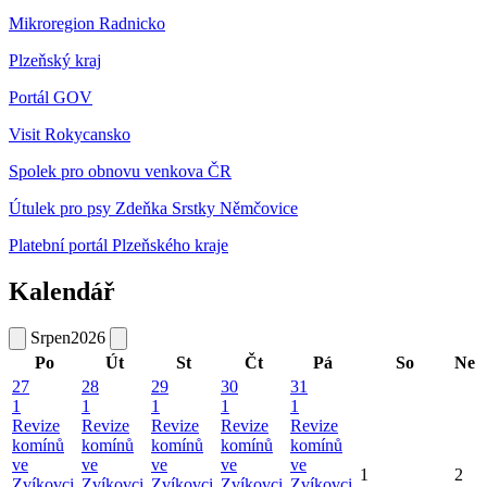
Mikroregion Radnicko
Plzeňský kraj
Portál GOV
Visit Rokycansko
Spolek pro obnovu venkova ČR
Útulek pro psy Zdeňka Srstky Němčovice
Platební portál Plzeňského kraje
Kalendář
Srpen
2026
Po
Út
St
Čt
Pá
So
Ne
27
28
29
30
31
1
1
1
1
1
Revize
Revize
Revize
Revize
Revize
komínů
komínů
komínů
komínů
komínů
ve
ve
ve
ve
ve
1
2
Zvíkovci
Zvíkovci
Zvíkovci
Zvíkovci
Zvíkovci