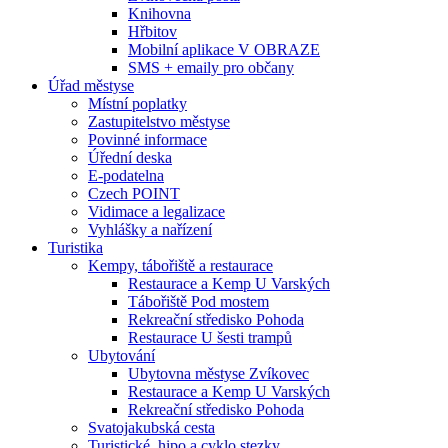
Knihovna
Hřbitov
Mobilní aplikace V OBRAZE
SMS + emaily pro občany
Úřad městyse
Místní poplatky
Zastupitelstvo městyse
Povinné informace
Úřední deska
E-podatelna
Czech POINT
Vidimace a legalizace
Vyhlášky a nařízení
Turistika
Kempy, tábořiště a restaurace
Restaurace a Kemp U Varských
Tábořiště Pod mostem
Rekreační středisko Pohoda
Restaurace U šesti trampů
Ubytování
Ubytovna městyse Zvíkovec
Restaurace a Kemp U Varských
Rekreační středisko Pohoda
Svatojakubská cesta
Turistické, hipo a cyklo stezky