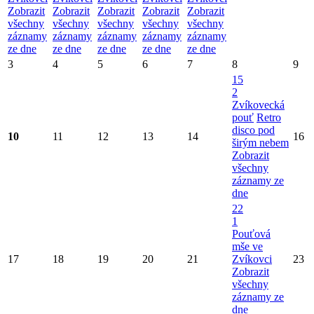
Zobrazit
Zobrazit
Zobrazit
Zobrazit
Zobrazit
všechny
všechny
všechny
všechny
všechny
záznamy
záznamy
záznamy
záznamy
záznamy
ze dne
ze dne
ze dne
ze dne
ze dne
3
4
5
6
7
8
9
15
2
Zvíkovecká
pouť
Retro
disco pod
10
11
12
13
14
16
širým nebem
Zobrazit
všechny
záznamy ze
dne
22
1
Pouťová
mše ve
17
18
19
20
21
Zvíkovci
23
Zobrazit
všechny
záznamy ze
dne