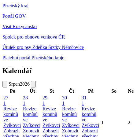
Plzeňský kraj
Portál GOV
Visit Rokycansko
Spolek pro obnovu venkova ČR
Útulek pro psy Zdeňka Srstky Němčovice
Platební portál Plzeňského kraje
Kalendář
Srpen
2026
Po
Út
St
Čt
Pá
So
Ne
27
28
29
30
31
1
1
1
1
1
Revize
Revize
Revize
Revize
Revize
komínů
komínů
komínů
komínů
komínů
ve
ve
ve
ve
ve
1
2
Zvíkovci
Zvíkovci
Zvíkovci
Zvíkovci
Zvíkovci
Zobrazit
Zobrazit
Zobrazit
Zobrazit
Zobrazit
všechny
všechny
všechny
všechny
všechny