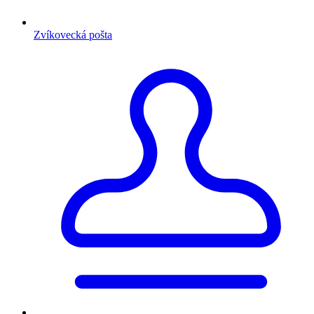
Zvíkovecká pošta