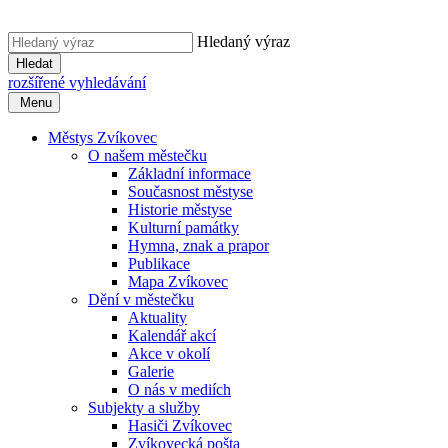
Hledaný výraz
Hledat
rozšířené vyhledávání
Menu
Městys Zvíkovec
O našem městečku
Základní informace
Současnost městyse
Historie městyse
Kulturní památky
Hymna, znak a prapor
Publikace
Mapa Zvíkovec
Dění v městečku
Aktuality
Kalendář akcí
Akce v okolí
Galerie
O nás v mediích
Subjekty a služby
Hasiči Zvíkovec
Zvíkovecká pošta