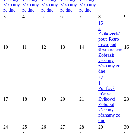
záznamy
záznamy
záznamy
záznamy
záznamy
ze dne
ze dne
ze dne
ze dne
ze dne
3
4
5
6
7
8
9
15
2
Zvíkovecká
pouť
Retro
disco pod
10
11
12
13
14
16
širým nebem
Zobrazit
všechny
záznamy ze
dne
22
1
Pouťová
mše ve
17
18
19
20
21
Zvíkovci
23
Zobrazit
všechny
záznamy ze
dne
24
25
26
27
28
29
30