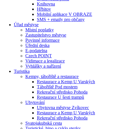
Knihovna
Hřbitov
Mobilní aplikace V OBRAZE
SMS + emaily pro občany
Úřad městyse
Místní poplatky
Zastupitelstvo městyse
Povinné informace
Úřední deska
E-podatelna
Czech POINT
Vidimace a legalizace
Vyhlášky a nařízení
Turistika
Kempy, tábořiště a restaurace
Restaurace a Kemp U Varských
Tábořiště Pod mostem
Rekreační středisko Pohoda
Restaurace U šesti trampů
Ubytování
Ubytovna městyse Zvíkovec
Restaurace a Kemp U Varských
Rekreační středisko Pohoda
Svatojakubská cesta
Turistické, hipo a cyklo stezky