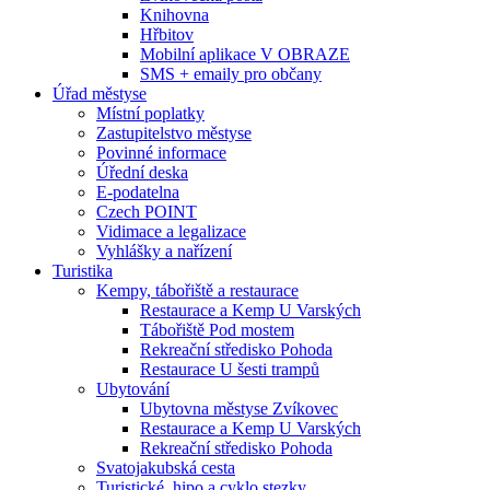
Knihovna
Hřbitov
Mobilní aplikace V OBRAZE
SMS + emaily pro občany
Úřad městyse
Místní poplatky
Zastupitelstvo městyse
Povinné informace
Úřední deska
E-podatelna
Czech POINT
Vidimace a legalizace
Vyhlášky a nařízení
Turistika
Kempy, tábořiště a restaurace
Restaurace a Kemp U Varských
Tábořiště Pod mostem
Rekreační středisko Pohoda
Restaurace U šesti trampů
Ubytování
Ubytovna městyse Zvíkovec
Restaurace a Kemp U Varských
Rekreační středisko Pohoda
Svatojakubská cesta
Turistické, hipo a cyklo stezky