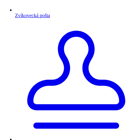
Zvíkovecká pošta