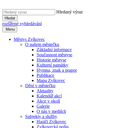
Hledaný výraz
Hledat
rozšířené vyhledávání
Menu
Městys Zvíkovec
O našem městečku
Základní informace
Současnost městyse
Historie městyse
Kulturní památky
Hymna, znak a prapor
Publikace
Mapa Zvíkovec
Dění v městečku
Aktuality
Kalendář akcí
Akce v okolí
Galerie
O nás v mediích
Subjekty a služby
Hasiči Zvíkovec
Zvíkovecká pošta