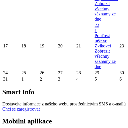
Zobrazit
všechny
záznamy ze
dne
22
1
Pouťová
mše ve
17
18
19
20
21
Zvíkovci
23
Zobrazit
všechny
záznamy ze
dne
24
25
26
27
28
29
30
31
1
2
3
4
5
6
Smart Info
Dostávejte informace z našeho webu prostřednictvím SMS a e-mailů
Chci se zaregistrovat
Mobilní aplikace