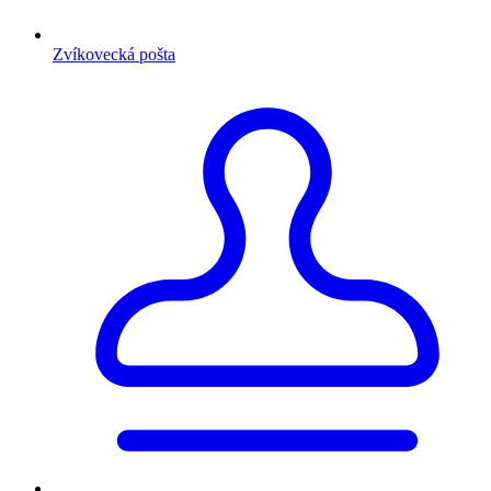
Zvíkovecká pošta