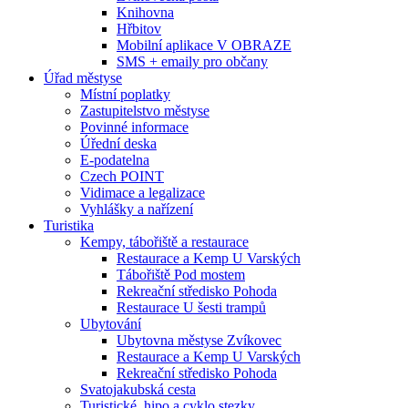
Knihovna
Hřbitov
Mobilní aplikace V OBRAZE
SMS + emaily pro občany
Úřad městyse
Místní poplatky
Zastupitelstvo městyse
Povinné informace
Úřední deska
E-podatelna
Czech POINT
Vidimace a legalizace
Vyhlášky a nařízení
Turistika
Kempy, tábořiště a restaurace
Restaurace a Kemp U Varských
Tábořiště Pod mostem
Rekreační středisko Pohoda
Restaurace U šesti trampů
Ubytování
Ubytovna městyse Zvíkovec
Restaurace a Kemp U Varských
Rekreační středisko Pohoda
Svatojakubská cesta
Turistické, hipo a cyklo stezky