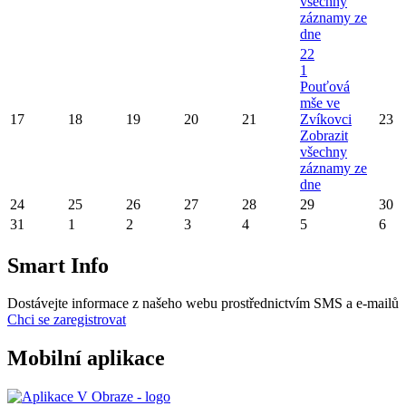
všechny
záznamy ze
dne
22
1
Pouťová
mše ve
17
18
19
20
21
Zvíkovci
23
Zobrazit
všechny
záznamy ze
dne
24
25
26
27
28
29
30
31
1
2
3
4
5
6
Smart Info
Dostávejte informace z našeho webu prostřednictvím SMS a e-mailů
Chci se zaregistrovat
Mobilní aplikace