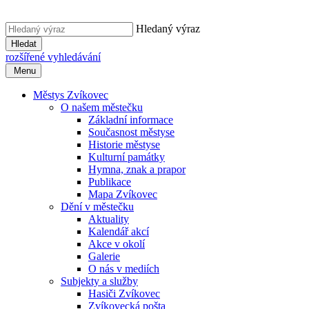
Hledaný výraz
Hledat
rozšířené vyhledávání
Menu
Městys Zvíkovec
O našem městečku
Základní informace
Současnost městyse
Historie městyse
Kulturní památky
Hymna, znak a prapor
Publikace
Mapa Zvíkovec
Dění v městečku
Aktuality
Kalendář akcí
Akce v okolí
Galerie
O nás v mediích
Subjekty a služby
Hasiči Zvíkovec
Zvíkovecká pošta