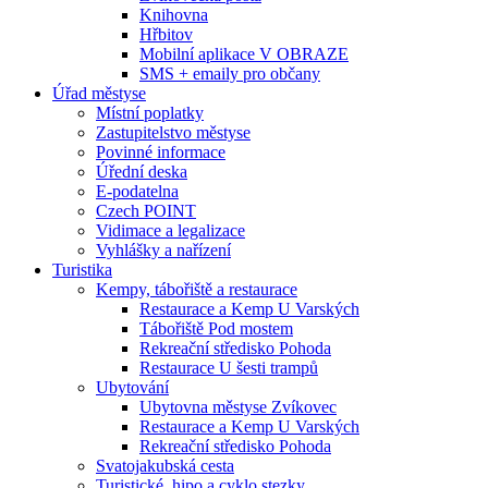
Knihovna
Hřbitov
Mobilní aplikace V OBRAZE
SMS + emaily pro občany
Úřad městyse
Místní poplatky
Zastupitelstvo městyse
Povinné informace
Úřední deska
E-podatelna
Czech POINT
Vidimace a legalizace
Vyhlášky a nařízení
Turistika
Kempy, tábořiště a restaurace
Restaurace a Kemp U Varských
Tábořiště Pod mostem
Rekreační středisko Pohoda
Restaurace U šesti trampů
Ubytování
Ubytovna městyse Zvíkovec
Restaurace a Kemp U Varských
Rekreační středisko Pohoda
Svatojakubská cesta
Turistické, hipo a cyklo stezky