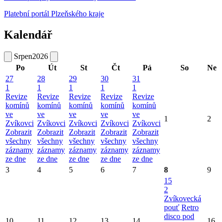
Platební portál Plzeňského kraje
Kalendář
Srpen
2026
Po
Út
St
Čt
Pá
So
Ne
27
28
29
30
31
1
1
1
1
1
Revize
Revize
Revize
Revize
Revize
komínů
komínů
komínů
komínů
komínů
ve
ve
ve
ve
ve
1
2
Zvíkovci
Zvíkovci
Zvíkovci
Zvíkovci
Zvíkovci
Zobrazit
Zobrazit
Zobrazit
Zobrazit
Zobrazit
všechny
všechny
všechny
všechny
všechny
záznamy
záznamy
záznamy
záznamy
záznamy
ze dne
ze dne
ze dne
ze dne
ze dne
3
4
5
6
7
8
9
15
2
Zvíkovecká
pouť
Retro
disco pod
10
11
12
13
14
16