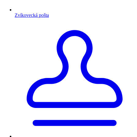
Zvíkovecká pošta