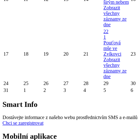
širým nebem
Zobrazit
všechny
záznamy ze
dne
22
1
Pouťová
mše ve
17
18
19
20
21
Zvíkovci
23
Zobrazit
všechny
záznamy ze
dne
24
25
26
27
28
29
30
31
1
2
3
4
5
6
Smart Info
Dostávejte informace z našeho webu prostřednictvím SMS a e-mailů
Chci se zaregistrovat
Mobilní aplikace