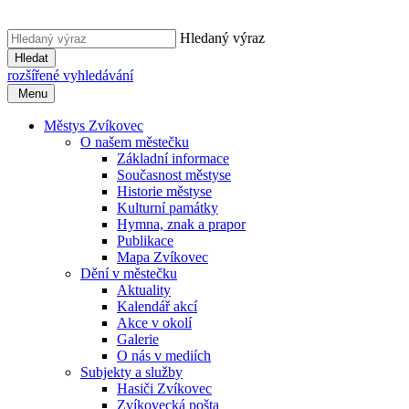
Hledaný výraz
Hledat
rozšířené vyhledávání
Menu
Městys Zvíkovec
O našem městečku
Základní informace
Současnost městyse
Historie městyse
Kulturní památky
Hymna, znak a prapor
Publikace
Mapa Zvíkovec
Dění v městečku
Aktuality
Kalendář akcí
Akce v okolí
Galerie
O nás v mediích
Subjekty a služby
Hasiči Zvíkovec
Zvíkovecká pošta