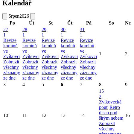
Kalendář
Srpen
2026
Po
Út
St
Čt
Pá
So
Ne
27
28
29
30
31
1
1
1
1
1
Revize
Revize
Revize
Revize
Revize
komínů
komínů
komínů
komínů
komínů
ve
ve
ve
ve
ve
1
2
Zvíkovci
Zvíkovci
Zvíkovci
Zvíkovci
Zvíkovci
Zobrazit
Zobrazit
Zobrazit
Zobrazit
Zobrazit
všechny
všechny
všechny
všechny
všechny
záznamy
záznamy
záznamy
záznamy
záznamy
ze dne
ze dne
ze dne
ze dne
ze dne
3
4
5
6
7
8
9
15
2
Zvíkovecká
pouť
Retro
disco pod
10
11
12
13
14
16
širým nebem
Zobrazit
všechny