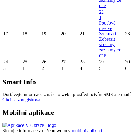
záznamy ze
dne
22
1
Pouťová
mše ve
17
18
19
20
21
Zvíkovci
23
Zobrazit
všechny
záznamy ze
dne
24
25
26
27
28
29
30
31
1
2
3
4
5
6
Smart Info
Dostávejte informace z našeho webu prostřednictvím SMS a e-mailů
Chci se zaregistrovat
Mobilní aplikace
Sledujte informace z našeho webu v
mobilní aplikaci –