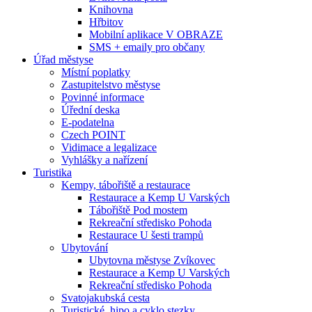
Knihovna
Hřbitov
Mobilní aplikace V OBRAZE
SMS + emaily pro občany
Úřad městyse
Místní poplatky
Zastupitelstvo městyse
Povinné informace
Úřední deska
E-podatelna
Czech POINT
Vidimace a legalizace
Vyhlášky a nařízení
Turistika
Kempy, tábořiště a restaurace
Restaurace a Kemp U Varských
Tábořiště Pod mostem
Rekreační středisko Pohoda
Restaurace U šesti trampů
Ubytování
Ubytovna městyse Zvíkovec
Restaurace a Kemp U Varských
Rekreační středisko Pohoda
Svatojakubská cesta
Turistické, hipo a cyklo stezky