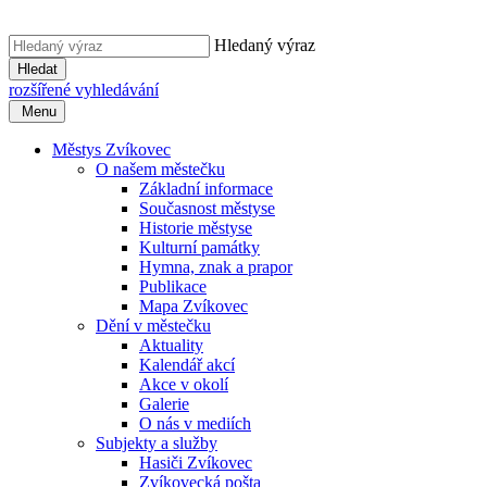
Hledaný výraz
Hledat
rozšířené vyhledávání
Menu
Městys Zvíkovec
O našem městečku
Základní informace
Současnost městyse
Historie městyse
Kulturní památky
Hymna, znak a prapor
Publikace
Mapa Zvíkovec
Dění v městečku
Aktuality
Kalendář akcí
Akce v okolí
Galerie
O nás v mediích
Subjekty a služby
Hasiči Zvíkovec
Zvíkovecká pošta