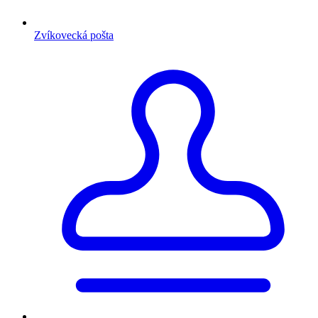
Zvíkovecká pošta