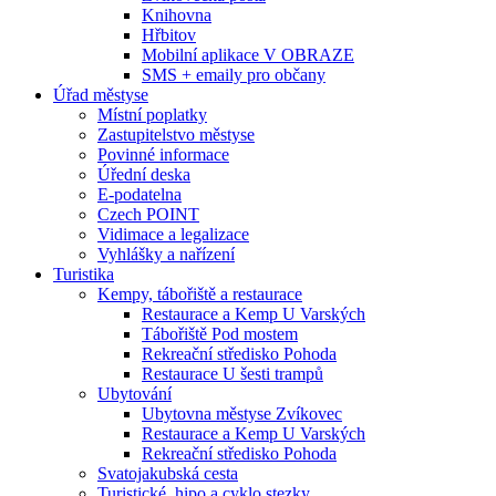
Knihovna
Hřbitov
Mobilní aplikace V OBRAZE
SMS + emaily pro občany
Úřad městyse
Místní poplatky
Zastupitelstvo městyse
Povinné informace
Úřední deska
E-podatelna
Czech POINT
Vidimace a legalizace
Vyhlášky a nařízení
Turistika
Kempy, tábořiště a restaurace
Restaurace a Kemp U Varských
Tábořiště Pod mostem
Rekreační středisko Pohoda
Restaurace U šesti trampů
Ubytování
Ubytovna městyse Zvíkovec
Restaurace a Kemp U Varských
Rekreační středisko Pohoda
Svatojakubská cesta
Turistické, hipo a cyklo stezky