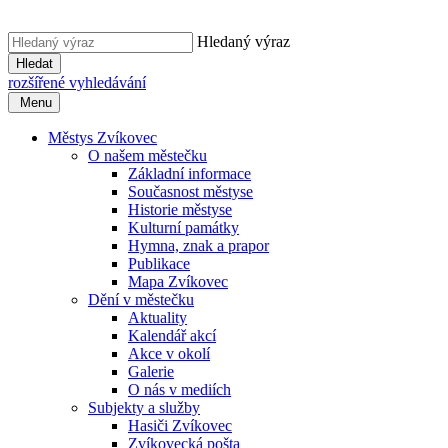
Hledaný výraz
Hledat
rozšířené vyhledávání
Menu
Městys Zvíkovec
O našem městečku
Základní informace
Současnost městyse
Historie městyse
Kulturní památky
Hymna, znak a prapor
Publikace
Mapa Zvíkovec
Dění v městečku
Aktuality
Kalendář akcí
Akce v okolí
Galerie
O nás v mediích
Subjekty a služby
Hasiči Zvíkovec
Zvíkovecká pošta