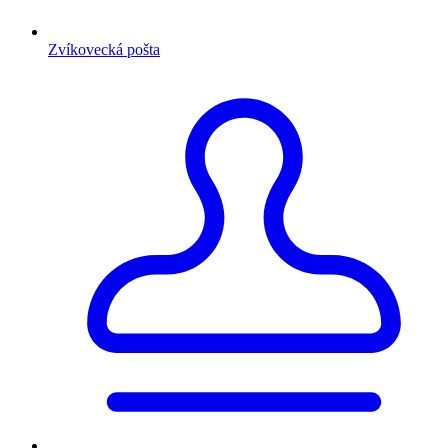
Zvíkovecká pošta