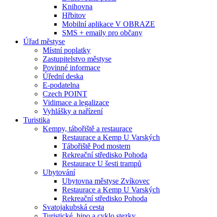
Knihovna
Hřbitov
Mobilní aplikace V OBRAZE
SMS + emaily pro občany
Úřad městyse
Místní poplatky
Zastupitelstvo městyse
Povinné informace
Úřední deska
E-podatelna
Czech POINT
Vidimace a legalizace
Vyhlášky a nařízení
Turistika
Kempy, tábořiště a restaurace
Restaurace a Kemp U Varských
Tábořiště Pod mostem
Rekreační středisko Pohoda
Restaurace U šesti trampů
Ubytování
Ubytovna městyse Zvíkovec
Restaurace a Kemp U Varských
Rekreační středisko Pohoda
Svatojakubská cesta
Turistické, hipo a cyklo stezky