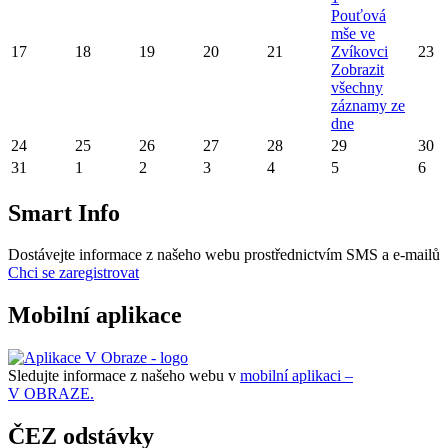
Pouťová
mše ve
17
18
19
20
21
Zvíkovci
23
Zobrazit
všechny
záznamy ze
dne
24
25
26
27
28
29
30
31
1
2
3
4
5
6
Smart Info
Dostávejte informace z našeho webu prostřednictvím SMS a e-mailů
Chci se zaregistrovat
Mobilní aplikace
Sledujte informace z našeho webu v
mobilní aplikaci –
V OBRAZE.
ČEZ odstávky