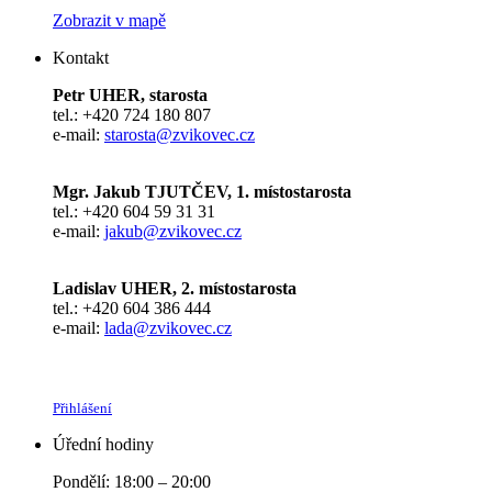
Zobrazit v mapě
Kontakt
Petr UHER, starosta
tel.: +420 724 180 807
e-mail:
starosta@zvikovec.cz
Mgr. Jakub TJUTČEV, 1. místostarosta
tel.: +420 604 59 31 31
e-mail:
jakub@zvikovec.cz
Ladislav UHER, 2. místostarosta
tel.: +420 604 386 444
e-mail:
lada@zvikovec.cz
Přihlášení
Úřední hodiny
Pondělí: 18:00 – 20:00