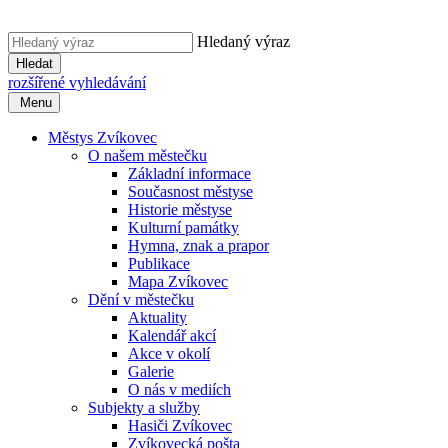
Hledaný výraz
Hledat
rozšířené vyhledávání
Menu
Městys Zvíkovec
O našem městečku
Základní informace
Současnost městyse
Historie městyse
Kulturní památky
Hymna, znak a prapor
Publikace
Mapa Zvíkovec
Dění v městečku
Aktuality
Kalendář akcí
Akce v okolí
Galerie
O nás v mediích
Subjekty a služby
Hasiči Zvíkovec
Zvíkovecká pošta