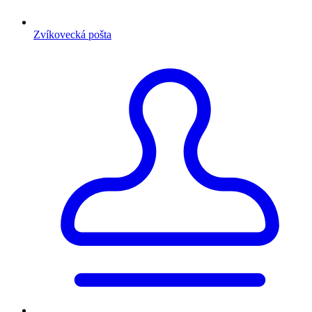
Zvíkovecká pošta