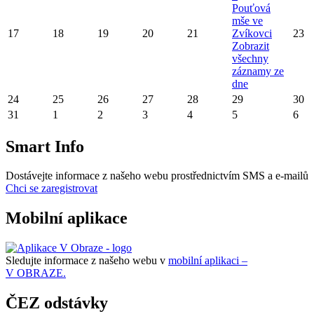
Pouťová
mše ve
17
18
19
20
21
Zvíkovci
23
Zobrazit
všechny
záznamy ze
dne
24
25
26
27
28
29
30
31
1
2
3
4
5
6
Smart Info
Dostávejte informace z našeho webu prostřednictvím SMS a e-mailů
Chci se zaregistrovat
Mobilní aplikace
Sledujte informace z našeho webu v
mobilní aplikaci –
V OBRAZE.
ČEZ odstávky