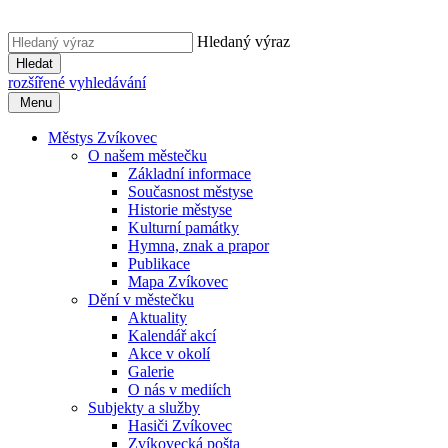
Hledaný výraz
Hledat
rozšířené vyhledávání
Menu
Městys Zvíkovec
O našem městečku
Základní informace
Současnost městyse
Historie městyse
Kulturní památky
Hymna, znak a prapor
Publikace
Mapa Zvíkovec
Dění v městečku
Aktuality
Kalendář akcí
Akce v okolí
Galerie
O nás v mediích
Subjekty a služby
Hasiči Zvíkovec
Zvíkovecká pošta