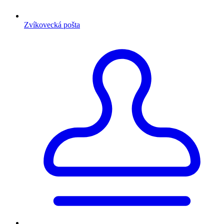
Zvíkovecká pošta