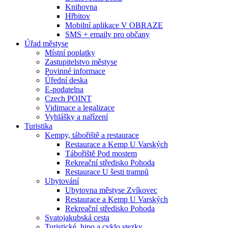
Knihovna
Hřbitov
Mobilní aplikace V OBRAZE
SMS + emaily pro občany
Úřad městyse
Místní poplatky
Zastupitelstvo městyse
Povinné informace
Úřední deska
E-podatelna
Czech POINT
Vidimace a legalizace
Vyhlášky a nařízení
Turistika
Kempy, tábořiště a restaurace
Restaurace a Kemp U Varských
Tábořiště Pod mostem
Rekreační středisko Pohoda
Restaurace U šesti trampů
Ubytování
Ubytovna městyse Zvíkovec
Restaurace a Kemp U Varských
Rekreační středisko Pohoda
Svatojakubská cesta
Turistické, hipo a cyklo stezky