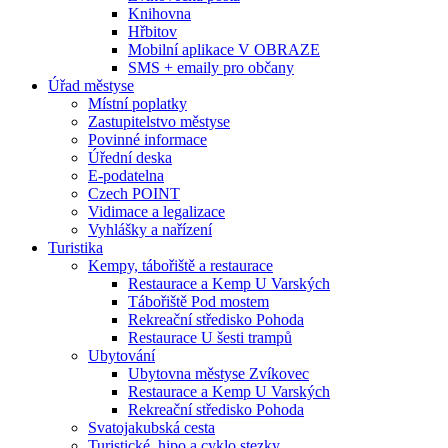
Knihovna
Hřbitov
Mobilní aplikace V OBRAZE
SMS + emaily pro občany
Úřad městyse
Místní poplatky
Zastupitelstvo městyse
Povinné informace
Úřední deska
E-podatelna
Czech POINT
Vidimace a legalizace
Vyhlášky a nařízení
Turistika
Kempy, tábořiště a restaurace
Restaurace a Kemp U Varských
Tábořiště Pod mostem
Rekreační středisko Pohoda
Restaurace U šesti trampů
Ubytování
Ubytovna městyse Zvíkovec
Restaurace a Kemp U Varských
Rekreační středisko Pohoda
Svatojakubská cesta
Turistické, hipo a cyklo stezky