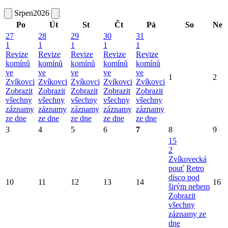
Srpen
2026
Po
Út
St
Čt
Pá
So
Ne
27
28
29
30
31
1
1
1
1
1
Revize
Revize
Revize
Revize
Revize
komínů
komínů
komínů
komínů
komínů
ve
ve
ve
ve
ve
1
2
Zvíkovci
Zvíkovci
Zvíkovci
Zvíkovci
Zvíkovci
Zobrazit
Zobrazit
Zobrazit
Zobrazit
Zobrazit
všechny
všechny
všechny
všechny
všechny
záznamy
záznamy
záznamy
záznamy
záznamy
ze dne
ze dne
ze dne
ze dne
ze dne
3
4
5
6
7
8
9
15
2
Zvíkovecká
pouť
Retro
disco pod
10
11
12
13
14
16
širým nebem
Zobrazit
všechny
záznamy ze
dne