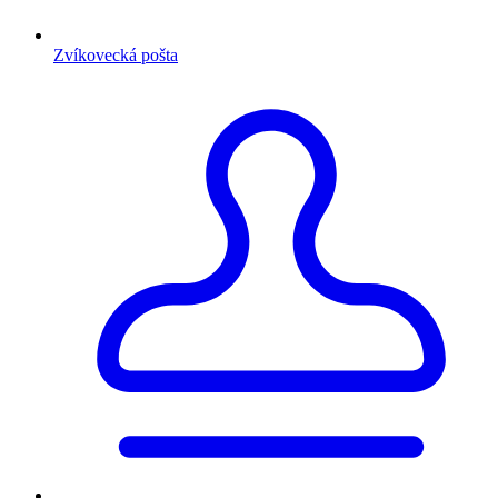
Zvíkovecká pošta