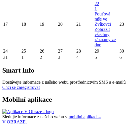
22
1
Pouťová
mše ve
17
18
19
20
21
Zvíkovci
23
Zobrazit
všechny
záznamy ze
dne
24
25
26
27
28
29
30
31
1
2
3
4
5
6
Smart Info
Dostávejte informace z našeho webu prostřednictvím SMS a e-mailů
Chci se zaregistrovat
Mobilní aplikace
Sledujte informace z našeho webu v
mobilní aplikaci –
V OBRAZE.