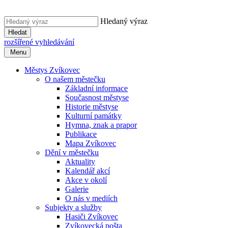
Hledaný výraz
Hledat
rozšířené vyhledávání
Menu
Městys Zvíkovec
O našem městečku
Základní informace
Současnost městyse
Historie městyse
Kulturní památky
Hymna, znak a prapor
Publikace
Mapa Zvíkovec
Dění v městečku
Aktuality
Kalendář akcí
Akce v okolí
Galerie
O nás v mediích
Subjekty a služby
Hasiči Zvíkovec
Zvíkovecká pošta