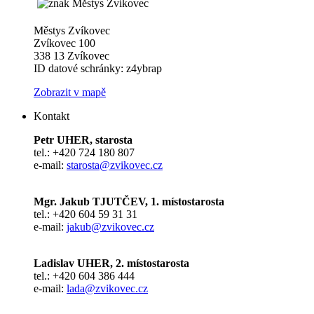
Městys Zvíkovec
Zvíkovec 100
338 13 Zvíkovec
ID datové schránky: z4ybrap
Zobrazit v mapě
Kontakt
Petr UHER, starosta
tel.: +420 724 180 807
e-mail:
starosta@zvikovec.cz
Mgr. Jakub TJUTČEV, 1. místostarosta
tel.: +420 604 59 31 31
e-mail:
jakub@zvikovec.cz
Ladislav UHER, 2. místostarosta
tel.: +420 604 386 444
e-mail:
lada@zvikovec.cz