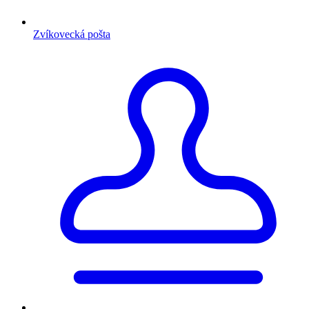
Zvíkovecká pošta