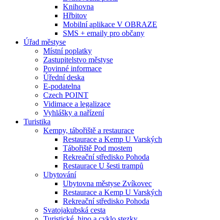
Knihovna
Hřbitov
Mobilní aplikace V OBRAZE
SMS + emaily pro občany
Úřad městyse
Místní poplatky
Zastupitelstvo městyse
Povinné informace
Úřední deska
E-podatelna
Czech POINT
Vidimace a legalizace
Vyhlášky a nařízení
Turistika
Kempy, tábořiště a restaurace
Restaurace a Kemp U Varských
Tábořiště Pod mostem
Rekreační středisko Pohoda
Restaurace U šesti trampů
Ubytování
Ubytovna městyse Zvíkovec
Restaurace a Kemp U Varských
Rekreační středisko Pohoda
Svatojakubská cesta
Turistické, hipo a cyklo stezky