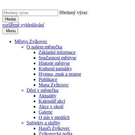
Hledaný výraz
Hledat
rozšířené vyhledávání
Menu
Městys Zvíkovec
O našem městečku
Základní informace
Současnost městyse
Historie městyse
Kulturní památky
Hymna, znak a prapor
Publikace
Mapa Zvíkovec
Dění v městečku
Aktuality
Kalendář akcí
Akce v okolí
Galerie
O nás v mediích
Subjekty a služby
Hasiči Zvíkovec
Zvíkovecká pošta