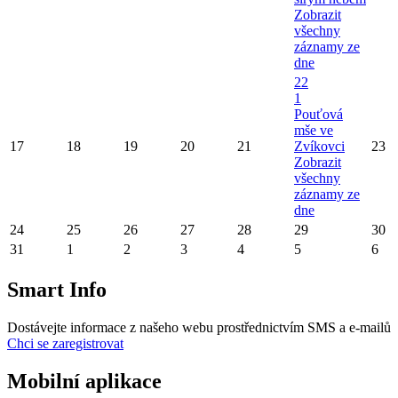
Zobrazit
všechny
záznamy ze
dne
22
1
Pouťová
mše ve
17
18
19
20
21
Zvíkovci
23
Zobrazit
všechny
záznamy ze
dne
24
25
26
27
28
29
30
31
1
2
3
4
5
6
Smart Info
Dostávejte informace z našeho webu prostřednictvím SMS a e-mailů
Chci se zaregistrovat
Mobilní aplikace