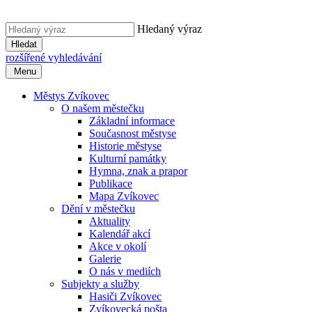
Hledaný výraz
Hledat
rozšířené vyhledávání
Menu
Městys Zvíkovec
O našem městečku
Základní informace
Současnost městyse
Historie městyse
Kulturní památky
Hymna, znak a prapor
Publikace
Mapa Zvíkovec
Dění v městečku
Aktuality
Kalendář akcí
Akce v okolí
Galerie
O nás v mediích
Subjekty a služby
Hasiči Zvíkovec
Zvíkovecká pošta