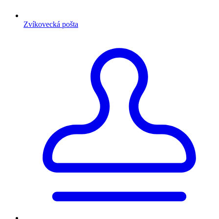
Zvíkovecká pošta