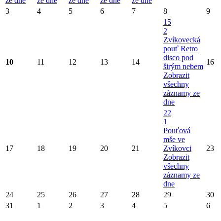
ze dne
ze dne
ze dne
ze dne
ze dne
3
4
5
6
7
8
9
15
2
Zvíkovecká
pouť
Retro
disco pod
10
11
12
13
14
16
širým nebem
Zobrazit
všechny
záznamy ze
dne
22
1
Pouťová
mše ve
17
18
19
20
21
Zvíkovci
23
Zobrazit
všechny
záznamy ze
dne
24
25
26
27
28
29
30
31
1
2
3
4
5
6