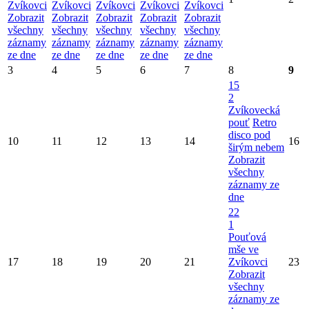
Zvíkovci
Zvíkovci
Zvíkovci
Zvíkovci
Zvíkovci
Zobrazit
Zobrazit
Zobrazit
Zobrazit
Zobrazit
všechny
všechny
všechny
všechny
všechny
záznamy
záznamy
záznamy
záznamy
záznamy
ze dne
ze dne
ze dne
ze dne
ze dne
3
4
5
6
7
8
9
15
2
Zvíkovecká
pouť
Retro
disco pod
10
11
12
13
14
16
širým nebem
Zobrazit
všechny
záznamy ze
dne
22
1
Pouťová
mše ve
17
18
19
20
21
Zvíkovci
23
Zobrazit
všechny
záznamy ze