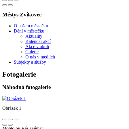
Městys Zvíkovec
O našem městečku
Dění v městečku
Aktuality
Kalendář akcí
Akce v okolí
Galerie
O nás v mediích
Subjekty a služby
Fotogalerie
Náhodná fotogalerie
Obrázek 1
Mohlo by Vás zajímat