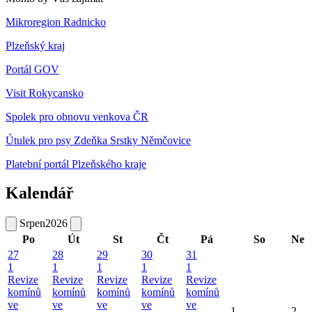
Mikroregion Radnicko
Plzeňský kraj
Portál GOV
Visit Rokycansko
Spolek pro obnovu venkova ČR
Útulek pro psy Zdeňka Srstky Němčovice
Platební portál Plzeňského kraje
Kalendář
Srpen
2026
Po
Út
St
Čt
Pá
So
Ne
27
28
29
30
31
1
1
1
1
1
Revize
Revize
Revize
Revize
Revize
komínů
komínů
komínů
komínů
komínů
ve
ve
ve
ve
ve
1
2