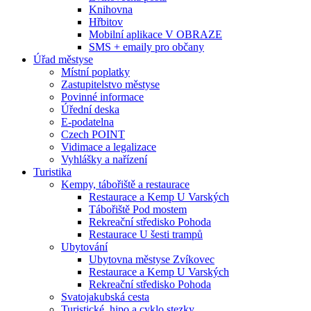
Knihovna
Hřbitov
Mobilní aplikace V OBRAZE
SMS + emaily pro občany
Úřad městyse
Místní poplatky
Zastupitelstvo městyse
Povinné informace
Úřední deska
E-podatelna
Czech POINT
Vidimace a legalizace
Vyhlášky a nařízení
Turistika
Kempy, tábořiště a restaurace
Restaurace a Kemp U Varských
Tábořiště Pod mostem
Rekreační středisko Pohoda
Restaurace U šesti trampů
Ubytování
Ubytovna městyse Zvíkovec
Restaurace a Kemp U Varských
Rekreační středisko Pohoda
Svatojakubská cesta
Turistické, hipo a cyklo stezky