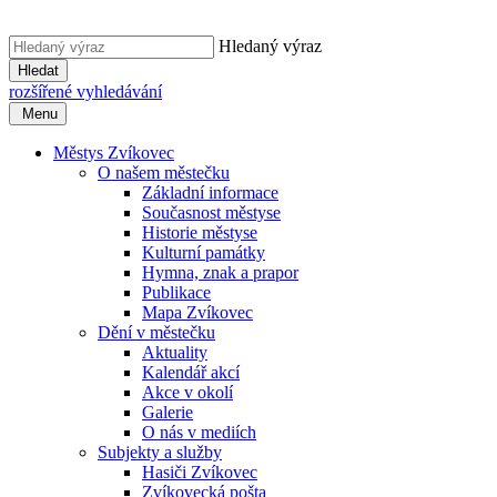
Hledaný výraz
Hledat
rozšířené vyhledávání
Menu
Městys Zvíkovec
O našem městečku
Základní informace
Současnost městyse
Historie městyse
Kulturní památky
Hymna, znak a prapor
Publikace
Mapa Zvíkovec
Dění v městečku
Aktuality
Kalendář akcí
Akce v okolí
Galerie
O nás v mediích
Subjekty a služby
Hasiči Zvíkovec
Zvíkovecká pošta