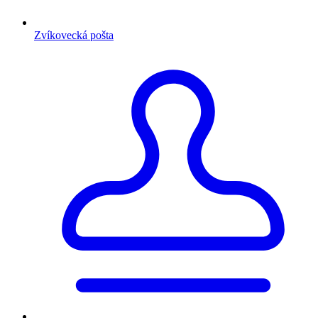
Zvíkovecká pošta