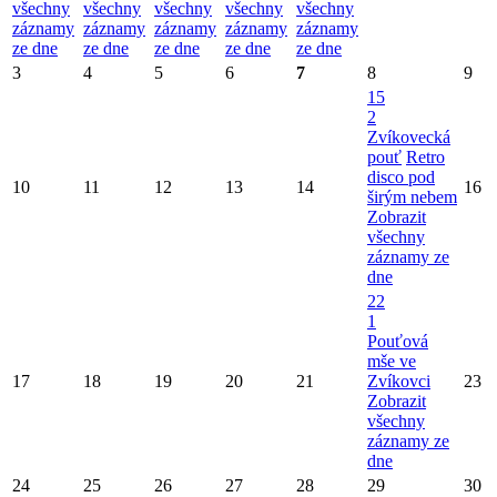
všechny
všechny
všechny
všechny
všechny
záznamy
záznamy
záznamy
záznamy
záznamy
ze dne
ze dne
ze dne
ze dne
ze dne
3
4
5
6
7
8
9
15
2
Zvíkovecká
pouť
Retro
disco pod
10
11
12
13
14
16
širým nebem
Zobrazit
všechny
záznamy ze
dne
22
1
Pouťová
mše ve
17
18
19
20
21
Zvíkovci
23
Zobrazit
všechny
záznamy ze
dne
24
25
26
27
28
29
30