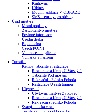
Knihovna
Hřbitov
Mobilní aplikace V OBRAZE
SMS + emaily pro občany
Úřad městyse
Místní poplatky
Zastupitelstvo městyse
Povinné informace
Úřední deska
E-podatelna
Czech POINT
Vidimace a legalizace
Vyhlášky a nařízení
Turistika
Kempy, tábořiště a restaurace
Restaurace a Kemp U Varských
Tábořiště Pod mostem
Rekreační středisko Pohoda
Restaurace U šesti trampů
Ubytování
Ubytovna městyse Zvíkovec
Restaurace a Kemp U Varských
Rekreační středisko Pohoda
Svatojakubská cesta
Turistické, hipo a cyklo stezky