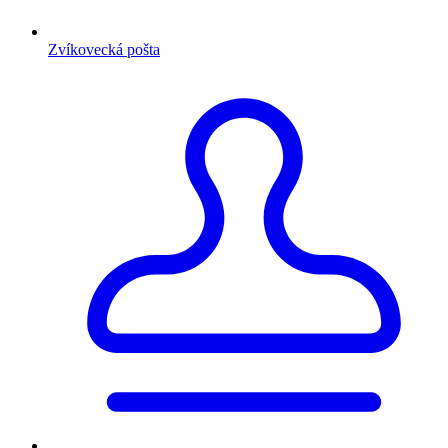
Zvíkovecká pošta