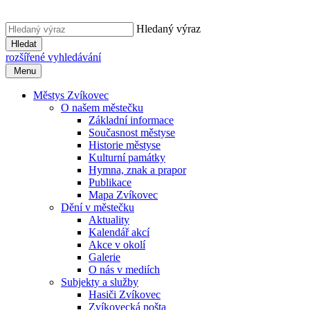
Hledaný výraz
Hledat
rozšířené vyhledávání
Menu
Městys Zvíkovec
O našem městečku
Základní informace
Současnost městyse
Historie městyse
Kulturní památky
Hymna, znak a prapor
Publikace
Mapa Zvíkovec
Dění v městečku
Aktuality
Kalendář akcí
Akce v okolí
Galerie
O nás v mediích
Subjekty a služby
Hasiči Zvíkovec
Zvíkovecká pošta