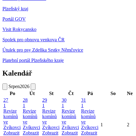
Plzeňský kraj
Portál GOV
Visit Rokycansko
Spolek pro obnovu venkova ČR
Útulek pro psy Zdeňka Srstky Němčovice
Platební portál Plzeňského kraje
Kalendář
Srpen
2026
Po
Út
St
Čt
Pá
So
Ne
27
28
29
30
31
1
1
1
1
1
Revize
Revize
Revize
Revize
Revize
komínů
komínů
komínů
komínů
komínů
ve
ve
ve
ve
ve
1
2
Zvíkovci
Zvíkovci
Zvíkovci
Zvíkovci
Zvíkovci
Zobrazit
Zobrazit
Zobrazit
Zobrazit
Zobrazit