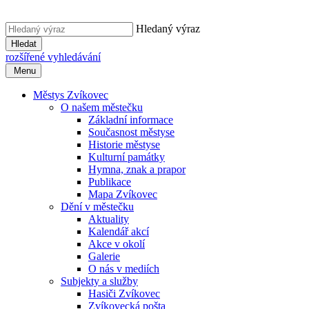
Hledaný výraz
Hledat
rozšířené vyhledávání
Menu
Městys Zvíkovec
O našem městečku
Základní informace
Současnost městyse
Historie městyse
Kulturní památky
Hymna, znak a prapor
Publikace
Mapa Zvíkovec
Dění v městečku
Aktuality
Kalendář akcí
Akce v okolí
Galerie
O nás v mediích
Subjekty a služby
Hasiči Zvíkovec
Zvíkovecká pošta