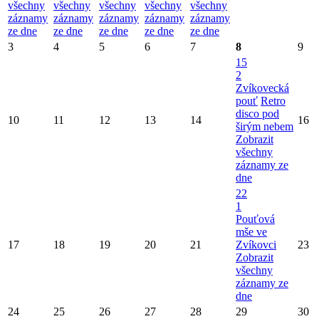
všechny
všechny
všechny
všechny
všechny
záznamy
záznamy
záznamy
záznamy
záznamy
ze dne
ze dne
ze dne
ze dne
ze dne
3
4
5
6
7
8
9
15
2
Zvíkovecká
pouť
Retro
disco pod
10
11
12
13
14
16
širým nebem
Zobrazit
všechny
záznamy ze
dne
22
1
Pouťová
mše ve
17
18
19
20
21
Zvíkovci
23
Zobrazit
všechny
záznamy ze
dne
24
25
26
27
28
29
30