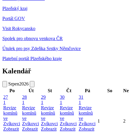
Plzeňský kraj
Portál GOV
Visit Rokycansko
Spolek pro obnovu venkova ČR
Útulek pro psy Zdeňka Srstky Němčovice
Platební portál Plzeňského kraje
Kalendář
Srpen
2026
Po
Út
St
Čt
Pá
So
Ne
27
28
29
30
31
1
1
1
1
1
Revize
Revize
Revize
Revize
Revize
komínů
komínů
komínů
komínů
komínů
ve
ve
ve
ve
ve
1
2
Zvíkovci
Zvíkovci
Zvíkovci
Zvíkovci
Zvíkovci
Zobrazit
Zobrazit
Zobrazit
Zobrazit
Zobrazit