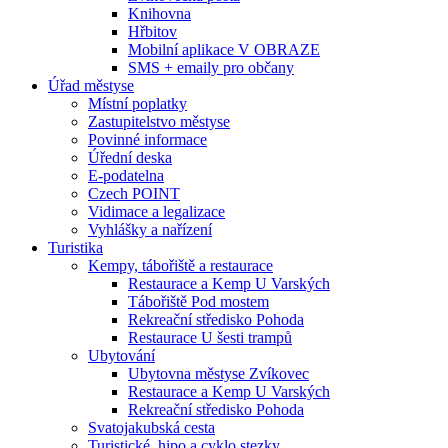
Knihovna
Hřbitov
Mobilní aplikace V OBRAZE
SMS + emaily pro občany
Úřad městyse
Místní poplatky
Zastupitelstvo městyse
Povinné informace
Úřední deska
E-podatelna
Czech POINT
Vidimace a legalizace
Vyhlášky a nařízení
Turistika
Kempy, tábořiště a restaurace
Restaurace a Kemp U Varských
Tábořiště Pod mostem
Rekreační středisko Pohoda
Restaurace U šesti trampů
Ubytování
Ubytovna městyse Zvíkovec
Restaurace a Kemp U Varských
Rekreační středisko Pohoda
Svatojakubská cesta
Turistické, hipo a cyklo stezky