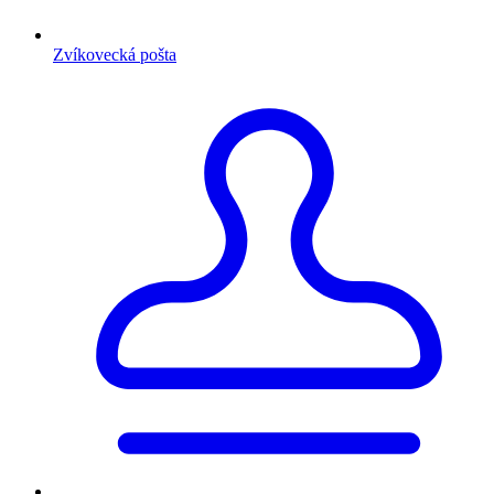
Zvíkovecká pošta