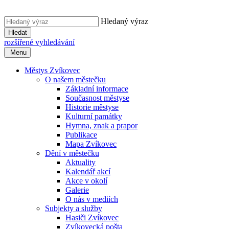
Hledaný výraz
Hledat
rozšířené vyhledávání
Menu
Městys Zvíkovec
O našem městečku
Základní informace
Současnost městyse
Historie městyse
Kulturní památky
Hymna, znak a prapor
Publikace
Mapa Zvíkovec
Dění v městečku
Aktuality
Kalendář akcí
Akce v okolí
Galerie
O nás v mediích
Subjekty a služby
Hasiči Zvíkovec
Zvíkovecká pošta