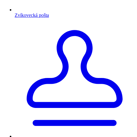
Zvíkovecká pošta