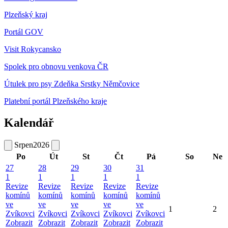
Plzeňský kraj
Portál GOV
Visit Rokycansko
Spolek pro obnovu venkova ČR
Útulek pro psy Zdeňka Srstky Němčovice
Platební portál Plzeňského kraje
Kalendář
Srpen
2026
Po
Út
St
Čt
Pá
So
Ne
27
28
29
30
31
1
1
1
1
1
Revize
Revize
Revize
Revize
Revize
komínů
komínů
komínů
komínů
komínů
ve
ve
ve
ve
ve
1
2
Zvíkovci
Zvíkovci
Zvíkovci
Zvíkovci
Zvíkovci
Zobrazit
Zobrazit
Zobrazit
Zobrazit
Zobrazit