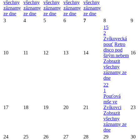
všechny
všechny
všechny
všechny
všechny
záznamy
záznamy
záznamy
záznamy
záznamy
ze dne
ze dne
ze dne
ze dne
ze dne
3
4
5
6
7
8
9
15
2
Zvíkovecká
pouť
Retro
disco pod
10
11
12
13
14
16
širým nebem
Zobrazit
všechny
záznamy ze
dne
22
1
Pouťová
mše ve
17
18
19
20
21
Zvíkovci
23
Zobrazit
všechny
záznamy ze
dne
24
25
26
27
28
29
30