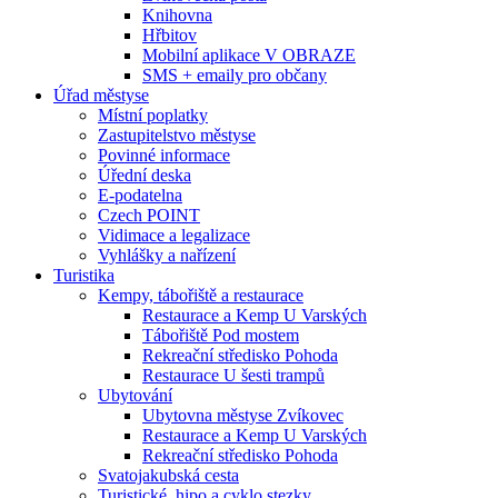
Knihovna
Hřbitov
Mobilní aplikace V OBRAZE
SMS + emaily pro občany
Úřad městyse
Místní poplatky
Zastupitelstvo městyse
Povinné informace
Úřední deska
E-podatelna
Czech POINT
Vidimace a legalizace
Vyhlášky a nařízení
Turistika
Kempy, tábořiště a restaurace
Restaurace a Kemp U Varských
Tábořiště Pod mostem
Rekreační středisko Pohoda
Restaurace U šesti trampů
Ubytování
Ubytovna městyse Zvíkovec
Restaurace a Kemp U Varských
Rekreační středisko Pohoda
Svatojakubská cesta
Turistické, hipo a cyklo stezky