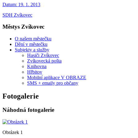
Datum:
19. 1. 2013
SDH Zvíkovec
Městys Zvíkovec
O našem městečku
Dění v městečku
Subjekty a služby
Hasiči Zvíkovec
Zvíkovecká pošta
Knihovna
Hřbitov
Mobilní aplikace V OBRAZE
SMS + emaily pro občany
Fotogalerie
Náhodná fotogalerie
Obrázek 1