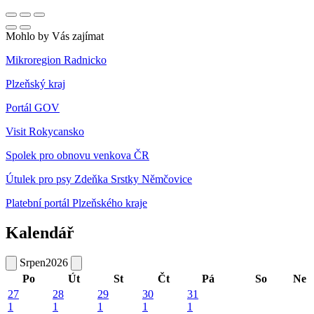
Mohlo by Vás zajímat
Mikroregion Radnicko
Plzeňský kraj
Portál GOV
Visit Rokycansko
Spolek pro obnovu venkova ČR
Útulek pro psy Zdeňka Srstky Němčovice
Platební portál Plzeňského kraje
Kalendář
Srpen
2026
Po
Út
St
Čt
Pá
So
Ne
27
28
29
30
31
1
1
1
1
1