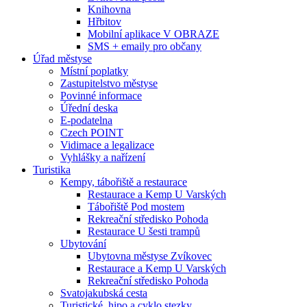
Knihovna
Hřbitov
Mobilní aplikace V OBRAZE
SMS + emaily pro občany
Úřad městyse
Místní poplatky
Zastupitelstvo městyse
Povinné informace
Úřední deska
E-podatelna
Czech POINT
Vidimace a legalizace
Vyhlášky a nařízení
Turistika
Kempy, tábořiště a restaurace
Restaurace a Kemp U Varských
Tábořiště Pod mostem
Rekreační středisko Pohoda
Restaurace U šesti trampů
Ubytování
Ubytovna městyse Zvíkovec
Restaurace a Kemp U Varských
Rekreační středisko Pohoda
Svatojakubská cesta
Turistické, hipo a cyklo stezky