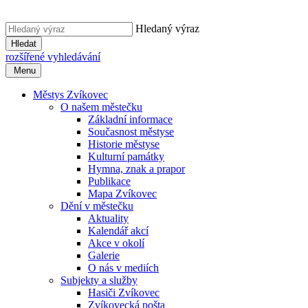
Hledaný výraz
Hledat
rozšířené vyhledávání
Menu
Městys Zvíkovec
O našem městečku
Základní informace
Současnost městyse
Historie městyse
Kulturní památky
Hymna, znak a prapor
Publikace
Mapa Zvíkovec
Dění v městečku
Aktuality
Kalendář akcí
Akce v okolí
Galerie
O nás v mediích
Subjekty a služby
Hasiči Zvíkovec
Zvíkovecká pošta