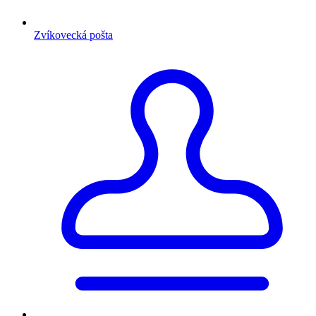
Zvíkovecká pošta