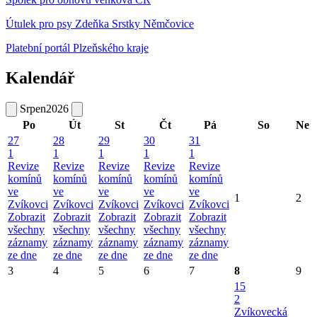
Útulek pro psy Zdeňka Srstky Němčovice
Platební portál Plzeňského kraje
Kalendář
Srpen
2026
Po
Út
St
Čt
Pá
So
Ne
27
28
29
30
31
1
1
1
1
1
Revize
Revize
Revize
Revize
Revize
komínů
komínů
komínů
komínů
komínů
ve
ve
ve
ve
ve
1
2
Zvíkovci
Zvíkovci
Zvíkovci
Zvíkovci
Zvíkovci
Zobrazit
Zobrazit
Zobrazit
Zobrazit
Zobrazit
všechny
všechny
všechny
všechny
všechny
záznamy
záznamy
záznamy
záznamy
záznamy
ze dne
ze dne
ze dne
ze dne
ze dne
3
4
5
6
7
8
9
15
2
Zvíkovecká