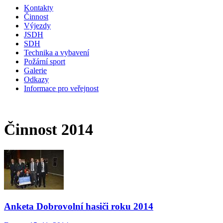
Kontakty
Činnost
Výjezdy
JSDH
SDH
Technika a vybavení
Požární sport
Galerie
Odkazy
Informace pro veřejnost
Činnost 2014
Anketa Dobrovolní hasiči roku 2014