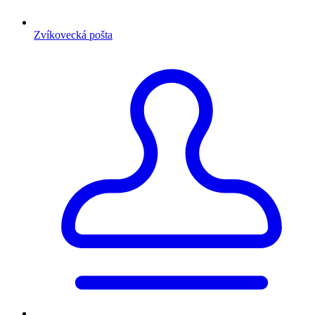
Zvíkovecká pošta