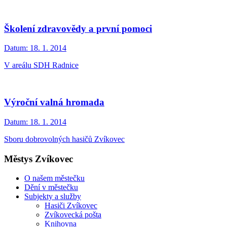
Školení zdravovědy a první pomoci
Datum:
18. 1. 2014
V areálu SDH Radnice
Výroční valná hromada
Datum:
18. 1. 2014
Sboru dobrovolných hasičů Zvíkovec
Městys Zvíkovec
O našem městečku
Dění v městečku
Subjekty a služby
Hasiči Zvíkovec
Zvíkovecká pošta
Knihovna