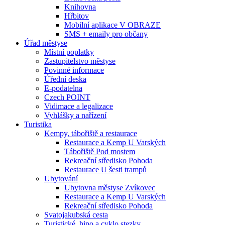
Knihovna
Hřbitov
Mobilní aplikace V OBRAZE
SMS + emaily pro občany
Úřad městyse
Místní poplatky
Zastupitelstvo městyse
Povinné informace
Úřední deska
E-podatelna
Czech POINT
Vidimace a legalizace
Vyhlášky a nařízení
Turistika
Kempy, tábořiště a restaurace
Restaurace a Kemp U Varských
Tábořiště Pod mostem
Rekreační středisko Pohoda
Restaurace U šesti trampů
Ubytování
Ubytovna městyse Zvíkovec
Restaurace a Kemp U Varských
Rekreační středisko Pohoda
Svatojakubská cesta
Turistické, hipo a cyklo stezky