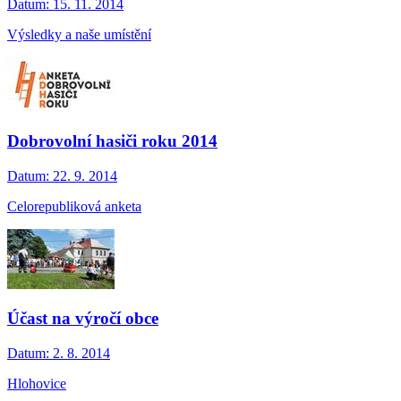
Datum:
15. 11. 2014
Výsledky a naše umístění
Dobrovolní hasiči roku 2014
Datum:
22. 9. 2014
Celorepubliková anketa
Účast na výročí obce
Datum:
2. 8. 2014
Hlohovice