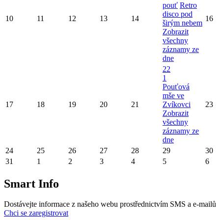
pouť
Retro
disco pod
10
11
12
13
14
16
širým nebem
Zobrazit
všechny
záznamy ze
dne
22
1
Pouťová
mše ve
17
18
19
20
21
Zvíkovci
23
Zobrazit
všechny
záznamy ze
dne
24
25
26
27
28
29
30
31
1
2
3
4
5
6
Smart Info
Dostávejte informace z našeho webu prostřednictvím SMS a e-mailů
Chci se zaregistrovat