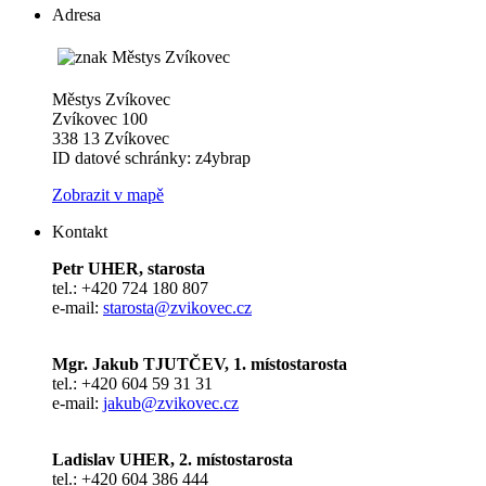
Adresa
Městys Zvíkovec
Zvíkovec 100
338 13 Zvíkovec
ID datové schránky: z4ybrap
Zobrazit v mapě
Kontakt
Petr UHER, starosta
tel.: +420 724 180 807
e-mail:
starosta@zvikovec.cz
Mgr. Jakub TJUTČEV, 1. místostarosta
tel.: +420 604 59 31 31
e-mail:
jakub@zvikovec.cz
Ladislav UHER, 2. místostarosta
tel.: +420 604 386 444