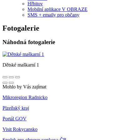
Hřbitov
Mobilní aplikace V OBRAZE
SMS + emaily pro občany
Fotogalerie
Náhodná fotogalerie
Dětské maškarní 1
Mohlo by Vás zajímat
Mikroregion Radnicko
Plzeňský kraj
Portál GOV
Visit Rokycansko
Spolek pro obnovu venkova ČR