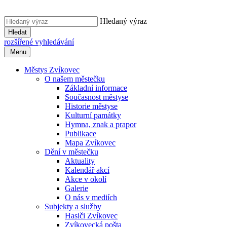
Hledaný výraz
Hledat
rozšířené vyhledávání
Menu
Městys Zvíkovec
O našem městečku
Základní informace
Současnost městyse
Historie městyse
Kulturní památky
Hymna, znak a prapor
Publikace
Mapa Zvíkovec
Dění v městečku
Aktuality
Kalendář akcí
Akce v okolí
Galerie
O nás v mediích
Subjekty a služby
Hasiči Zvíkovec
Zvíkovecká pošta