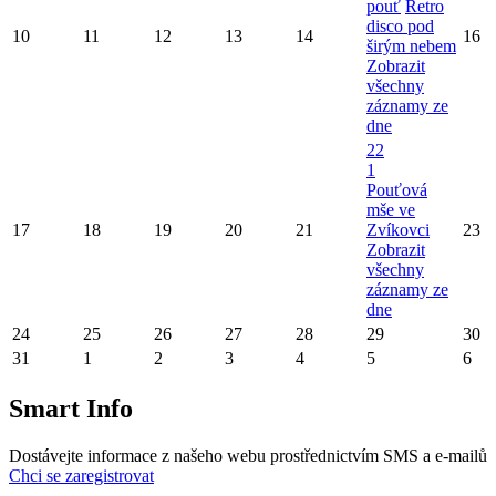
pouť
Retro
disco pod
10
11
12
13
14
16
širým nebem
Zobrazit
všechny
záznamy ze
dne
22
1
Pouťová
mše ve
17
18
19
20
21
Zvíkovci
23
Zobrazit
všechny
záznamy ze
dne
24
25
26
27
28
29
30
31
1
2
3
4
5
6
Smart Info
Dostávejte informace z našeho webu prostřednictvím SMS a e-mailů
Chci se zaregistrovat