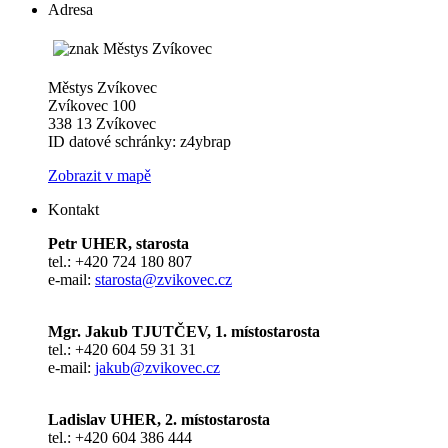
Adresa
Městys Zvíkovec
Zvíkovec 100
338 13 Zvíkovec
ID datové schránky: z4ybrap
Zobrazit v mapě
Kontakt
Petr UHER, starosta
tel.: +420 724 180 807
e-mail:
starosta@zvikovec.cz
Mgr. Jakub TJUTČEV, 1. místostarosta
tel.: +420 604 59 31 31
e-mail:
jakub@zvikovec.cz
Ladislav UHER, 2. místostarosta
tel.: +420 604 386 444