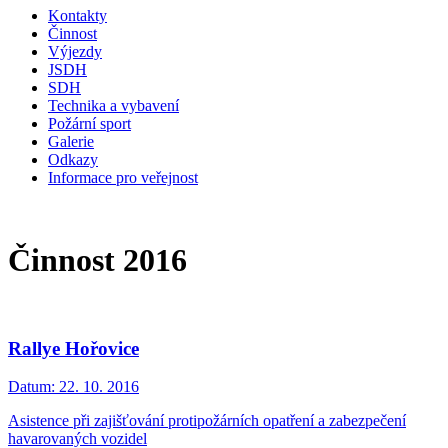
Kontakty
Činnost
Výjezdy
JSDH
SDH
Technika a vybavení
Požární sport
Galerie
Odkazy
Informace pro veřejnost
Činnost 2016
Rallye Hořovice
Datum:
22. 10. 2016
Asistence při zajišťování protipožárních opatření a zabezpečení
havarovaných vozidel