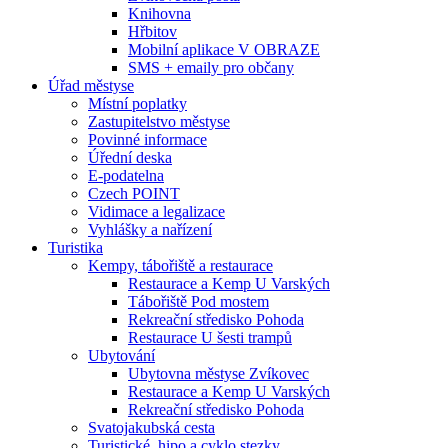
Knihovna
Hřbitov
Mobilní aplikace V OBRAZE
SMS + emaily pro občany
Úřad městyse
Místní poplatky
Zastupitelstvo městyse
Povinné informace
Úřední deska
E-podatelna
Czech POINT
Vidimace a legalizace
Vyhlášky a nařízení
Turistika
Kempy, tábořiště a restaurace
Restaurace a Kemp U Varských
Tábořiště Pod mostem
Rekreační středisko Pohoda
Restaurace U šesti trampů
Ubytování
Ubytovna městyse Zvíkovec
Restaurace a Kemp U Varských
Rekreační středisko Pohoda
Svatojakubská cesta
Turistické, hipo a cyklo stezky