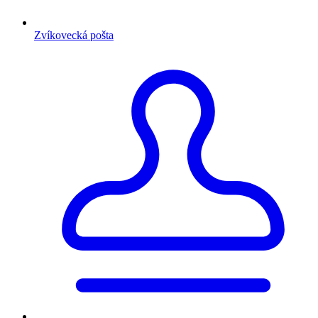
Zvíkovecká pošta