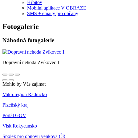
Hřbitov
Mobilní aplikace V OBRAZE
SMS + emaily pro občany
Fotogalerie
Náhodná fotogalerie
Dopravní nehoda Zvíkovec 1
Mohlo by Vás zajímat
Mikroregion Radnicko
Plzeňský kraj
Portál GOV
Visit Rokycansko
Spolek pro obnovu venkova ČR