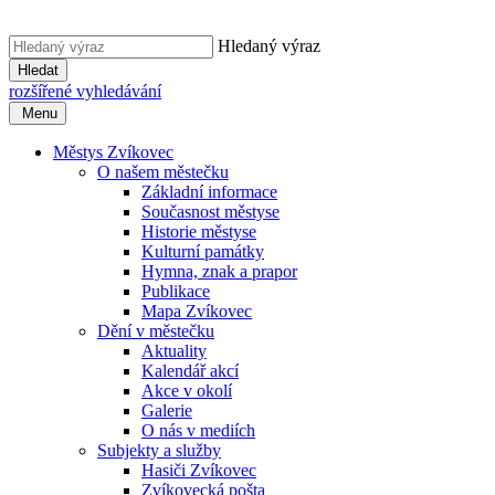
Hledaný výraz
Hledat
rozšířené vyhledávání
Menu
Městys Zvíkovec
O našem městečku
Základní informace
Současnost městyse
Historie městyse
Kulturní památky
Hymna, znak a prapor
Publikace
Mapa Zvíkovec
Dění v městečku
Aktuality
Kalendář akcí
Akce v okolí
Galerie
O nás v mediích
Subjekty a služby
Hasiči Zvíkovec
Zvíkovecká pošta