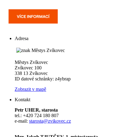
Adresa
Městys Zvíkovec
Zvíkovec 100
338 13 Zvíkovec
ID datové schránky: z4ybrap
Zobrazit v mapě
Kontakt
Petr UHER, starosta
tel.: +420 724 180 807
e-mail:
starosta@zvikovec.cz
Mgr. Jakub TJUTČEV, 1. místostarosta