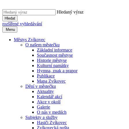
Hledaný výraz
Hledat
rozšířené vyhledávání
Menu
Městys Zvíkovec
O našem městečku
Základní informace
Současnost městyse
Historie městyse
Kulturní památky
Hymna, znak a prapor
Publikace
Mapa Zvíkovec
Dění v městečku
Aktuality
Kalendář akcí
Akce v okolí
Galerie
O nás v mediích
Subjekty a služby
Hasiči Zvíkovec
Zvíkovecká pošta