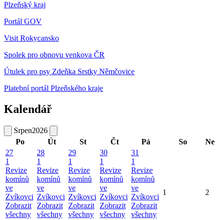
Plzeňský kraj
Portál GOV
Visit Rokycansko
Spolek pro obnovu venkova ČR
Útulek pro psy Zdeňka Srstky Němčovice
Platební portál Plzeňského kraje
Kalendář
Srpen
2026
Po
Út
St
Čt
Pá
So
Ne
27
28
29
30
31
1
1
1
1
1
Revize
Revize
Revize
Revize
Revize
komínů
komínů
komínů
komínů
komínů
ve
ve
ve
ve
ve
1
2
Zvíkovci
Zvíkovci
Zvíkovci
Zvíkovci
Zvíkovci
Zobrazit
Zobrazit
Zobrazit
Zobrazit
Zobrazit
všechny
všechny
všechny
všechny
všechny