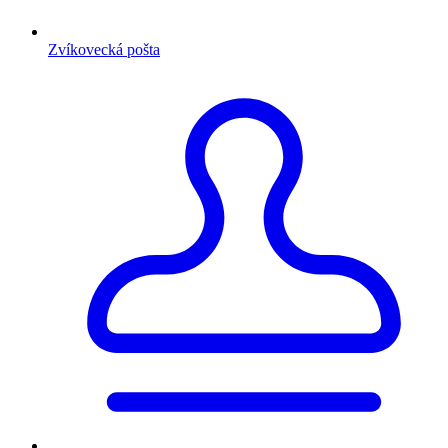
Zvíkovecká pošta