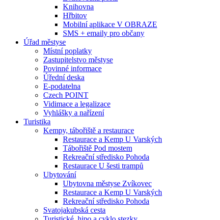
Knihovna
Hřbitov
Mobilní aplikace V OBRAZE
SMS + emaily pro občany
Úřad městyse
Místní poplatky
Zastupitelstvo městyse
Povinné informace
Úřední deska
E-podatelna
Czech POINT
Vidimace a legalizace
Vyhlášky a nařízení
Turistika
Kempy, tábořiště a restaurace
Restaurace a Kemp U Varských
Tábořiště Pod mostem
Rekreační středisko Pohoda
Restaurace U šesti trampů
Ubytování
Ubytovna městyse Zvíkovec
Restaurace a Kemp U Varských
Rekreační středisko Pohoda
Svatojakubská cesta
Turistické, hipo a cyklo stezky