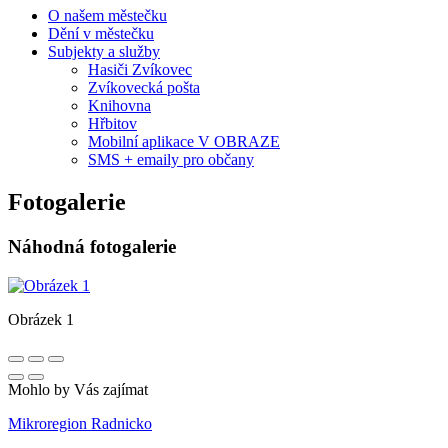
O našem městečku
Dění v městečku
Subjekty a služby
Hasiči Zvíkovec
Zvíkovecká pošta
Knihovna
Hřbitov
Mobilní aplikace V OBRAZE
SMS + emaily pro občany
Fotogalerie
Náhodná fotogalerie
Obrázek 1
Mohlo by Vás zajímat
Mikroregion Radnicko