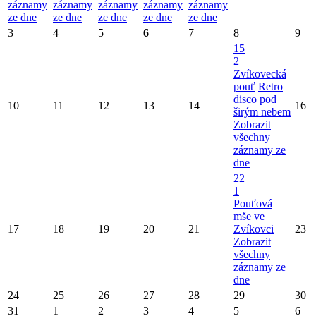
záznamy
záznamy
záznamy
záznamy
záznamy
ze dne
ze dne
ze dne
ze dne
ze dne
3
4
5
6
7
8
9
15
2
Zvíkovecká
pouť
Retro
disco pod
10
11
12
13
14
16
širým nebem
Zobrazit
všechny
záznamy ze
dne
22
1
Pouťová
mše ve
17
18
19
20
21
Zvíkovci
23
Zobrazit
všechny
záznamy ze
dne
24
25
26
27
28
29
30
31
1
2
3
4
5
6